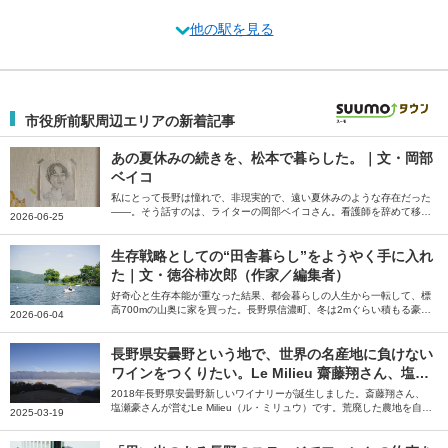
他の駅を見る
市役所前駅周辺エリアの新着記事
あの夏休みの続きを、松本で暮らした。｜文・岡部
ベイコ
私にとって長野は憧れで、非現実的で、遠い夏休みのような存在だった
――。そう話すのは、ライターの岡部ベイコさん。看護師を辞めて移住
2026-06-25
した長野県松本市で、自分の本当にやりたいことを探した夏休みの続き
のような日々を綴っていただきました。
生存戦略としての“田舎暮らし”をようやく手に入れ
た｜文・徳谷柿次郎（作家／編集者）
好奇心と生存本能が重なった結果、都会暮らしの人生から一転して、標
高700mの山奥に家を買った。長野県信濃町、冬は2mぐらい積もる豪雪
2026-06-04
地帯だ――。そう話すのは編集者の徳谷柿次郎さん。全国のローカルプ
レイヤーに話を聞いた末に編集者として辿り着いた長野県信濃町での田
舎暮らしについて綴っていただきました。
長野県安曇野という地で、世界の名産地に負けない
ワインをつくりたい。Le Milieu 齋藤翔さん、塩瀬
豪さん【ジモトグラフィー】
2018年長野県安曇野新しいワイナリーが誕生しました。斎藤翔さん、
塩瀬豪さんが営むLe Milieu（ル・ミリュウ）です。荒廃した農地を自分
2025-03-19
たちの手で開墾し、ぶどう畑を造成。そこで育てたぶどうを使い、安曇
野でしかつくれないワインを目指しています。やりがいに満ちた仕事と