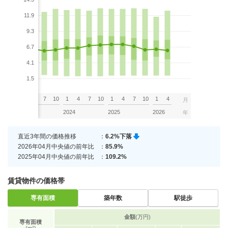
11.9
9.3
6.7
4.1
1.5
7
10
1
4
7
10
1
4
7
10
1
4
7
10
1
4
月
2023
2024
2025
2026
年
直近3年間の価格推移
：
6.2%下落
2026年04月中央値の前年比
：
85.9%
2025年04月中央値の前年比
：
109.2%
賃貸物件の価格帯
専有面積
築年数
駅徒歩
金額
(万円)
専有面積