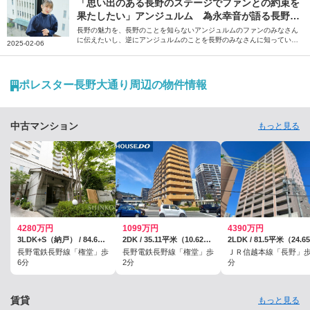
理想の暮らしがかなう安曇野の魅力について、斎藤さん、塩瀬さんに伺
「思い出のある長野のステージでファンとの約束を
いました。
果たしたい」アンジュルム 為永幸音が語る長野の
魅力
長野の魅力を、長野のことを知らないアンジュルムのファンのみなさん
に伝えたいし、逆にアンジュルムのことを長野のみなさんに知っていた
2025-02-06
だきたいです――。そう話すのは、アンジュルムのメンバー・為永幸音
さん。地元のテレビ番組への憧れをきっかけに芸能界を目指し、上京後
に気付いた長野の魅力や思い出を語っていただきました。
ポレスター長野大通り周辺の物件情報
中古マンション
もっと見る
4280万円
1099万円
4390万円
3LDK+S（納戸） / 84.68平米（25.61坪）（壁芯）
2DK / 35.11平米（10.62坪）（登記）
長野電鉄長野線「権堂」歩
長野電鉄長野線「権堂」歩
ＪＲ信越本線「長野」歩
6分
2分
分
賃貸
もっと見る