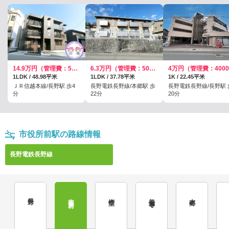
14.9万円（管理費：5500円）
6.3万円（管理費：5000円）
1LDK / 48.98平米
1LDK / 37.78平米
1K / 22.45平米
ＪＲ信越本線/長野駅 歩4
長野電鉄長野線/本郷駅 歩
長野電鉄長野線/長野駅 
分
22分
20分
市役所前駅の路線情報
長野電鉄長野線
長野
市役所前
権堂
善光寺下
本郷