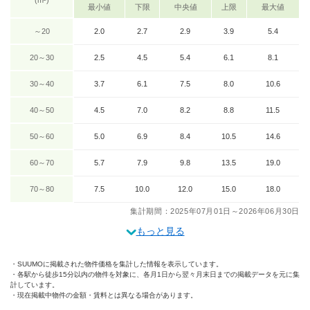
(m²)
最小値
下限
中央値
上限
最大値
～20
2.0
2.7
2.9
3.9
5.4
20～30
2.5
4.5
5.4
6.1
8.1
30～40
3.7
6.1
7.5
8.0
10.6
40～50
4.5
7.0
8.2
8.8
11.5
50～60
5.0
6.9
8.4
10.5
14.6
60～70
5.7
7.9
9.8
13.5
19.0
70～80
7.5
10.0
12.0
15.0
18.0
集計期間：2025年07月01日～2026年06月30日
もっと見る
SUUMOに掲載された物件価格を集計した情報を表示しています。
各駅から徒歩15分以内の物件を対象に、各月1日から翌々月末日までの掲載データを元に集
計しています。
現在掲載中物件の金額・賃料とは異なる場合があります。