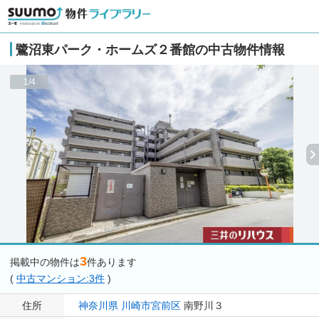
鷺沼東パーク・ホームズ２番館の中古物件情報
1/4
3
掲載中の物件は
件あります
(
中古マンション:3件
)
住所
神奈川県
川崎市宮前区
南野川３