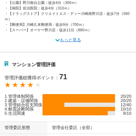
【公園】野川南台公園：徒歩4分（300ｍ）
【病院】佐治医院：徒歩4分（310ｍ）
【ドラッグストア】クリエイトエス・ディー川崎南野川店：徒歩7分（560
ｍ）
【郵便局】川崎久末郵便局：徒歩9分（700ｍ）
【スーパー】オーケー野川店：徒歩11分（880ｍ）
もっと見る
マンション管理評価
71
管理評価総獲得ポイント：
1.管理体制関係
20/20
2.建築・設備関係
20/20
3.管理組合収支関係
12/40
4.耐震診断関係
10/10
5.生活関連
9/10
管理委託形態
管理会社委託（全部）