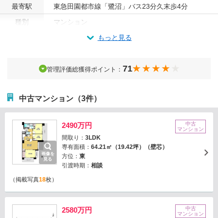
最寄駅
東急田園都市線「鷺沼」バス23分久末歩4分
種別
マンション
もっと見る
71
管理評価総獲得ポイント：
中古マンション（3件）
中古
2490万円
マンション
間取り：
3LDK
専有面積：
64.21㎡（19.42坪）（壁芯）
画像を
方位：
東
見る
引渡時期：
相談
（掲載写真
18
枚）
中古
2580万円
マンション