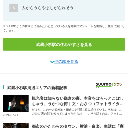
人からうらやましがられそう
5
※SUUMOがこの駅周辺に住みたいと思っている人を対象にアンケートを実施し、独自に集計し
ています。
武蔵小杉駅の住みやすさを見る
他の駅を見る
武蔵小杉駅周辺エリアの新着記事
観光客は知らない鎌倉の裏。本音をぽろっとこぼし
ちゃう、うかつな街｜文・おさつ（フォトライタ
ー）
だけど、この一大観光地・鎌倉に6年間も住み続けている。それは、こ
の街の“裏の顔”を知ってしまったからだ――。そう話すのは、フォトラ
2026-07-21
イターのおさつさん。「スナックのママになりたい」と飛び込んでみて
知った鎌倉の裏の顔について綴っていただきました。
都市のかたわらのタウン、横浜・白楽。生活に「商