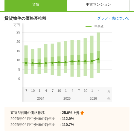
賃貸
中古マンション
賃貸物件の価格帯推移
グラフ・表について
万円
：中央値
25
20
15
10
5
0
7
10
1
4
7
10
1
4
7
10
1
4
7
10
1
4
月
2023
2024
2025
2026
年
直近3年間の価格推移
：
25.0%上昇
2026年04月中央値の前年比
：
112.9%
2025年04月中央値の前年比
：
110.7%