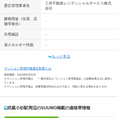
三井不動産レジデンシャルサービス株式
委託管理業者名
会社
建物用途（住居、店
-
舗等複合）
共用施設
-
省エネルギー性能
-
もっと見る
マンション管理評価適正制度とは
有効期限：2026年8月31日
※マンション管理評価は、「一般社団法人 マンション管理業協会」の診断結果を元に提供し
ています。
※マンション管理評価は、診断実施日時点のものであり、現状と異なる場合があります。
武蔵小杉駅周辺のSUUMO掲載の価格帯情報