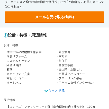
ク・ホームズ２番館の新着物件や物件探しに役立つ情報をいち早くメールで
受け取れます。
メールを受け取る(無料)
設備・特徴・周辺情報
設備・特徴
建築士等の建物検査報告書
即引渡可
内装リフォーム
南向き
システムキッチン
角住戸
陽当り良好
全居室収納
和室
最上階・上階なし
セキュリティ充実
２面以上バルコニー
南面バルコニー
フローリング張替
オートバス
ＴＶモニタ付インターホン
もっと見る
周辺情報
【コンビニ】ファミリーマート野川南台団地前店：徒歩3分（170ｍ）