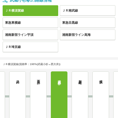
武蔵小杉駅の路線情報
ＪＲ横須賀線
ＪＲ南武線
東急東横線
東急目黒線
湘南新宿ライン宇須
湘南新宿ライン高海
ＪＲ埼京線
ＪＲ横須賀線(混雑率：196%(武蔵小杉→西大井))
品川
西大井
武蔵小杉
新川崎
横浜