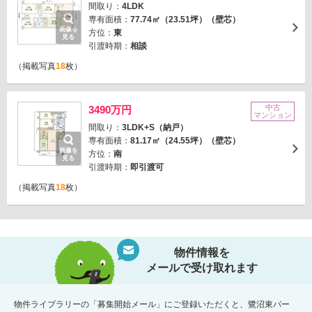
間取り：
4LDK
専有面積：
77.74㎡（23.51坪）（壁芯）
画像を
方位：
東
見る
引渡時期：
相談
（掲載写真
18
枚）
中古
3490万円
マンション
間取り：
3LDK+S（納戸）
専有面積：
81.17㎡（24.55坪）（壁芯）
画像を
方位：
南
見る
引渡時期：
即引渡可
（掲載写真
18
枚）
物件情報を
メールで受け取れます
物件ライブラリーの「募集開始メール」にご登録いただくと、鷺沼東パー