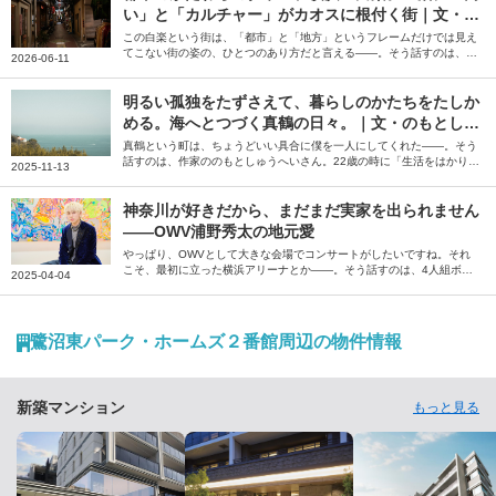
い」と「カルチャー」がカオスに根付く街｜文・小
池真幸
この白楽という街は、「都市」と「地方」というフレームだけでは見え
てこない街の姿の、ひとつのあり方だと言える――。そう話すのは、編
2026-06-11
集者の小池真幸さん。偶然に背中を押されて辿り着き、自分のお店を持
つに至った白楽の街について、綴っていただきました。
明るい孤独をたずさえて、暮らしのかたちをたしか
める。海へとつづく真鶴の日々。｜文・のもとしゅ
うへい（作家）
真鶴という町は、ちょうどいい具合に僕を一人にしてくれた――。そう
話すのは、作家ののもとしゅうへいさん。22歳の時に「生活をはかりな
2025-11-13
おしたほうがいい」と衝動的に移住した真鶴について、当時の瑞々しい
気持ちと街の風景を綴っていただきました。
神奈川が好きだから、まだまだ実家を出られません
――OWV浦野秀太の地元愛
やっぱり、OWVとして大きな会場でコンサートがしたいですね。それ
こそ、最初に立った横浜アリーナとか――。そう話すのは、4人組ボー
2025-04-04
イズグループ「OWV」のメンバー、浦野秀太さん。いまだに実家を出
られないという引力のある神奈川について、思い出や魅力を語っていた
だきました。
鷺沼東パーク・ホームズ２番館周辺の物件情報
新築マンション
もっと見る