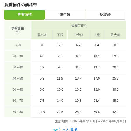
賃貸物件の価格帯
専有面積
築年数
駅徒歩
金額
(万円)
専有面積
(m²)
最小値
下限
中央値
上限
最大値
～20
3.0
5.5
6.2
7.4
10.0
20～30
4.6
7.9
8.8
10.1
13.5
30～40
4.9
9.0
11.3
13.7
20.6
40～50
5.9
11.5
13.7
17.0
25.2
50～60
6.0
13.0
16.0
22.0
30.0
60～70
7.5
14.9
19.8
24.4
35.0
70～80
11.0
22.5
26.2
30.8
42.0
集計期間：2025年07月01日～2026年06月30日
もっと見る