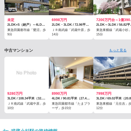
未定
6998万円
7200万
2LDK+S（納戸）～4LDK / 68.56平米～90.97平米
2LDK・3LDK / 72.96平米・76.8平米
2LDK～3L
東急田園都市線「鷺沼」歩
ＪＲ南武線「武蔵中原」歩
東急東横線「武蔵小杉
9分
14分
15分
中古マンション
もっと見る
9280万円
8990万円
7998万円
3LDK / 108.34平米（32.77坪）（壁芯）
4LDK / 90.81平米（27.46坪）（壁芯）
ＪＲ南武線「武蔵中原」歩
東急田園都市線「たまプラ
東急東横線「元住吉」
10分
ーザ」歩15分
12分