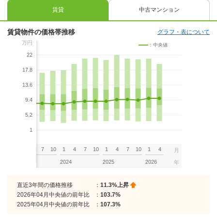
賃貸
中古マンション
賃貸物件の価格帯推移
グラフ・表について
万円
：中央値
22
17.8
13.6
9.4
5.2
1
7
10
1
4
7
10
1
4
7
10
1
4
7
10
1
4
月
2023
2024
2025
2026
年
直近3年間の価格推移
：
11.3%上昇
2026年04月中央値の前年比
：
103.7%
2025年04月中央値の前年比
：
107.3%