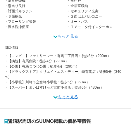
浴室乾燥機
角住戸
陽当り良好
全居室収納
対面式キッチン
セキュリティ充実
３面採光
２面以上バルコニー
フローリング張替
オートバス
温水洗浄便座
ＴＶモニタ付インターホン
もっと見る
周辺情報
【コンビニ】ファミリーマート有馬二丁目店：徒歩3分（200ｍ）
【病院】有馬病院：徒歩4分（290ｍ）
【公園】有馬つつじ公園：徒歩4分（290ｍ）
【ドラッグストア】クリエイトエス・ディー川崎有馬店：徒歩5分（340
ｍ）
【小学校】川崎市立宮崎小学校：徒歩5分（350ｍ）
【スーパー】まいばすけっと宮前小台店：徒歩6分（430ｍ）
もっと見る
鷺沼駅周辺のSUUMO掲載の価格帯情報