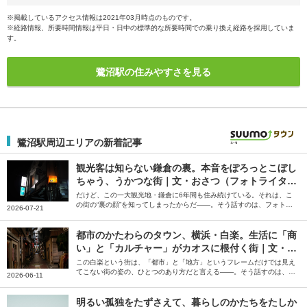
※掲載しているアクセス情報は2021年03月時点のものです。
※経路情報、所要時間情報は平日・日中の標準的な所要時間での乗り換え経路を採用していま
す。
鷺沼駅の住みやすさを見る
鷺沼駅周辺エリアの新着記事
観光客は知らない鎌倉の裏。本音をぽろっとこぼし
ちゃう、うかつな街｜文・おさつ（フォトライタ
ー）
だけど、この一大観光地・鎌倉に6年間も住み続けている。それは、こ
の街の“裏の顔”を知ってしまったからだ――。そう話すのは、フォトラ
2026-07-21
イターのおさつさん。「スナックのママになりたい」と飛び込んでみて
知った鎌倉の裏の顔について綴っていただきました。
都市のかたわらのタウン、横浜・白楽。生活に「商
い」と「カルチャー」がカオスに根付く街｜文・小
池真幸
この白楽という街は、「都市」と「地方」というフレームだけでは見え
てこない街の姿の、ひとつのあり方だと言える――。そう話すのは、編
2026-06-11
集者の小池真幸さん。偶然に背中を押されて辿り着き、自分のお店を持
つに至った白楽の街について、綴っていただきました。
明るい孤独をたずさえて、暮らしのかたちをたしか