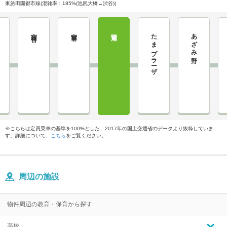
東急田園都市線(混雑率：185%(池尻大橋→渋谷))
宮崎台
宮前平
鷺沼
たまプラーザ
あざみ野
※こちらは定員乗車の基準を100%とした、2017年の国土交通省のデータより抜粋していま
す。詳細について、
こちら
をご覧ください。
周辺の施設
物件周辺の教育・保育から探す
高校