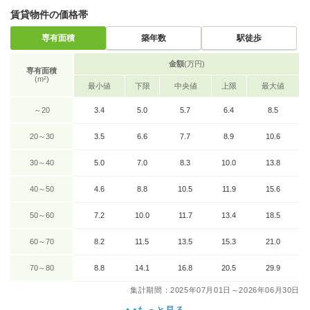
賃貸物件の価格帯
専有面積
築年数
駅徒歩
金額
(万円)
専有面積
(m²)
最小値
下限
中央値
上限
最大値
～20
3.4
5.0
5.7
6.4
8.5
20～30
3.5
6.6
7.7
8.9
10.6
30～40
5.0
7.0
8.3
10.0
13.8
40～50
4.6
8.8
10.5
11.9
15.6
50～60
7.2
10.0
11.7
13.4
18.5
60～70
8.2
11.5
13.5
15.3
21.0
70～80
8.8
14.1
16.8
20.5
29.9
集計期間：2025年07月01日～2026年06月30日