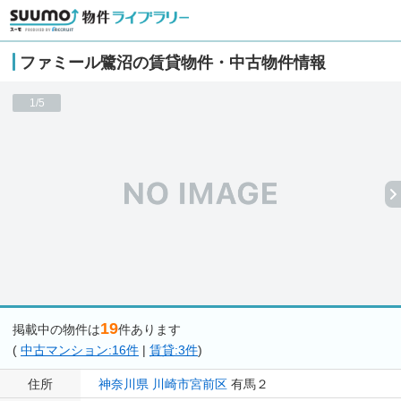
ファミール鷺沼の賃貸物件・中古物件情報
1/5
19
掲載中の物件は
件あります
(
中古マンション:16件
|
賃貸:3件
)
住所
神奈川県
川崎市宮前区
有馬２