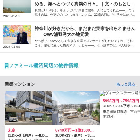
める。海へとつづく真鶴の日々。｜文・のもとしゅ
うへい（作家）
真鶴という町は、ちょうどいい具合に僕を一人にしてくれた――。そう
話すのは、作家ののもとしゅうへいさん。22歳の時に「生活をはかりな
2025-11-13
おしたほうがいい」と衝動的に移住した真鶴について、当時の瑞々しい
気持ちと街の風景を綴っていただきました。
神奈川が好きだから、まだまだ実家を出られません
――OWV浦野秀太の地元愛
やっぱり、OWVとして大きな会場でコンサートがしたいですね。それ
こそ、最初に立った横浜アリーナとか――。そう話すのは、4人組ボー
2025-04-04
イズグループ「OWV」のメンバー、浦野秀太さん。いまだに実家を出
られないという引力のある神奈川について、思い出や魅力を語っていた
だきました。
ファミール鷺沼周辺の物件情報
新築マンション
もっと見る
5998万円～7598万円
東急田園都市線「宮前
歩13分
未定
6740万円～1億1500万円
2LDK+S（納戸）～4LDK / 68.56平米～90.97平米
1LDK+2S（納戸）～3LDK+S（納戸） / 56.04平米～82.02平米