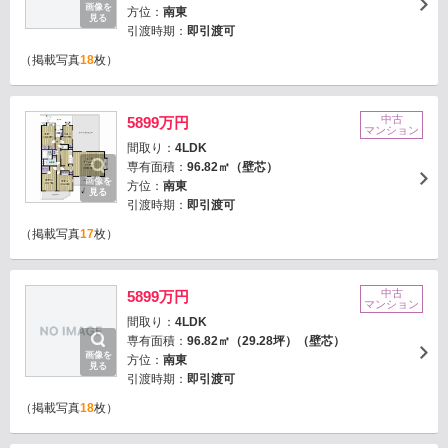
画像を
方位：
南東
見る
引渡時期：
即引渡可
（掲載写真
18
枚）
中古
5899万円
マンション
間取り：
4LDK
専有面積：
96.82㎡（壁芯）
画像を
方位：
南東
見る
引渡時期：
即引渡可
（掲載写真
17
枚）
中古
5899万円
マンション
間取り：
4LDK
専有面積：
96.82㎡（29.28坪）（壁芯）
画像を
方位：
南東
見る
引渡時期：
即引渡可
（掲載写真
18
枚）