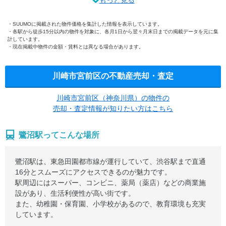
もっと見る
SUUMOに掲載された物件価格を集計した情報を表示しています。
各駅から徒歩15分以内の物件を対象に、各月1日から翌々月末日までの掲載データを元に集
計しています。
現在掲載中物件の金額・賃料とは異なる場合があります。
川崎市宮前区の不動産売却・査定
川崎市宮前区（神奈川県）の物件の
売却・査定情報が知りたい方はこちら
鷺沼駅ってこんな場所
鷺沼駅は、東急田園都市線が運行していて、渋谷駅まで直通
16分とスムーズにアクセスできるのが魅力です。
駅周辺にはスーパー、コンビニ、薬局（薬店）などの商業施
設があり、生活利便性が高い街です。
また、幼稚園・保育園、小学校があるので、教育環境も充実
しています。