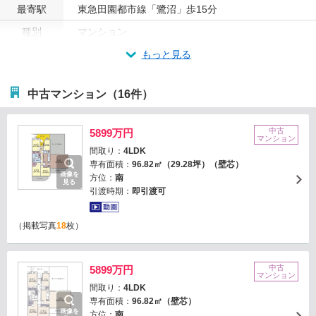
最寄駅
東急田園都市線「鷺沼」歩15分
種別
マンション
もっと見る
中古マンション（16件）
中古
5899万円
マンション
間取り：
4LDK
専有面積：
96.82㎡（29.28坪）（壁芯）
画像を
方位：
南
見る
引渡時期：
即引渡可
（掲載写真
18
枚）
中古
5899万円
マンション
間取り：
4LDK
専有面積：
96.82㎡（壁芯）
画像を
方位：
南