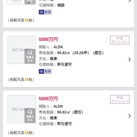
見る
引渡時期：
相談
（掲載写真
18
枚）
中古
5899万円
マンション
間取り：
4LDK
専有面積：
96.82㎡（29.28坪）（壁芯）
画像を
方位：
南東
見る
引渡時期：
即引渡可
（掲載写真
18
枚）
中古
5899万円
マンション
間取り：
4LDK
専有面積：
96.82㎡（壁芯）
画像を
方位：
南東
見る
引渡時期：
即引渡可
（掲載写真
18
枚）