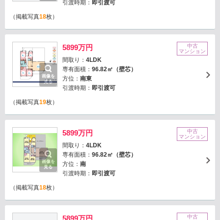
引渡時期：
即引渡可
（掲載写真
18
枚）
中古
5899万円
マンション
間取り：
4LDK
専有面積：
96.82㎡（壁芯）
画像を
方位：
南東
見る
引渡時期：
即引渡可
（掲載写真
19
枚）
中古
5899万円
マンション
間取り：
4LDK
専有面積：
96.82㎡（壁芯）
画像を
方位：
南
見る
引渡時期：
即引渡可
（掲載写真
18
枚）
中古
5899万円