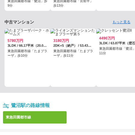
東急田園都市線「鷺沼」歩
東急田園都市線「宮前平」
9分
歩13分
中古マンション
もっと見る
4490万円
5780万円
3180万円
3LDK / 63.87平米（壁
3LDK / 66.17平米（20.01坪）（壁芯）
2DK+S（納戸） / 53.43平米（16.16坪）
東急田園都市線「鷺沼
東急田園都市線「たまプラ
東急田園都市線「たまプラ
11分
ーザ」歩10分
ーザ」歩11分
鷺沼駅の路線情報
東急田園都市線