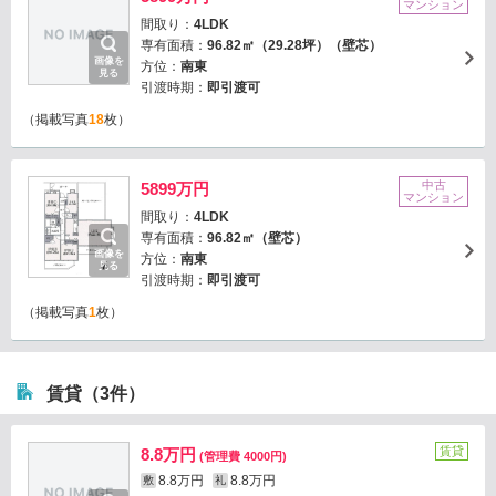
マンション
間取り：
4LDK
専有面積：
96.82㎡（29.28坪）（壁芯）
画像を
方位：
南東
見る
引渡時期：
即引渡可
（掲載写真
18
枚）
中古
5899万円
マンション
間取り：
4LDK
専有面積：
96.82㎡（壁芯）
画像を
方位：
南東
見る
引渡時期：
即引渡可
（掲載写真
1
枚）
賃貸（3件）
賃貸
8.8万円
(管理費 4000円)
8.8万円
8.8万円
敷
礼