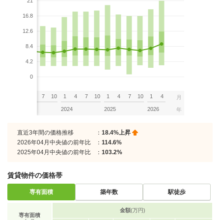
21
16.8
12.6
8.4
4.2
0
7
10
1
4
7
10
1
4
7
10
1
4
7
10
1
4
月
2023
2024
2025
2026
年
直近3年間の価格推移
：
18.4%上昇
2026年04月中央値の前年比
：
114.6%
2025年04月中央値の前年比
：
103.2%
賃貸物件の価格帯
専有面積
築年数
駅徒歩
金額
(万円)
専有面積