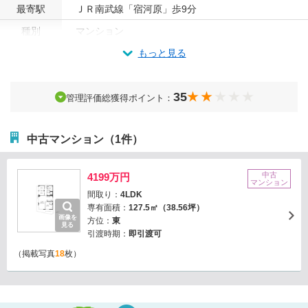
最寄駅
ＪＲ南武線「宿河原」歩9分
種別
マンション
もっと見る
35
管理評価総獲得ポイント：
中古マンション（1件）
中古
4199万円
マンション
間取り：
4LDK
専有面積：
127.5㎡（38.56坪）
画像を
方位：
東
見る
引渡時期：
即引渡可
（掲載写真
18
枚）