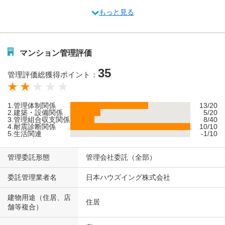
もっと見る
マンション管理評価
35
管理評価総獲得ポイント：
1.管理体制関係
13/20
2.建築・設備関係
5/20
3.管理組合収支関係
8/40
4.耐震診断関係
10/10
5.生活関連
-1/10
管理委託形態
管理会社委託（全部）
委託管理業者名
日本ハウズイング株式会社
建物用途（住居、店
住居
舗等複合）