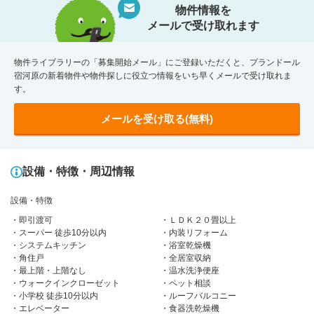
物件情報を
メールで受け取れます
物件ライブラリーの「募集開始メール」にご登録いただくと、プランドール
宿河原の新着物件や物件探しに役立つ情報をいち早くメールで受け取れま
す。
メールを受け取る(無料)
設備・特徴・周辺情報
設備・特徴
即引渡可
ＬＤＫ２０畳以上
スーパー 徒歩10分以内
内装リフォーム
システムキッチン
浴室乾燥機
角住戸
全居室収納
最上階・上階なし
温水洗浄便座
ウォークインクローゼット
ペット相談
小学校 徒歩10分以内
ルーフバルコニー
エレベーター
食器洗乾燥機