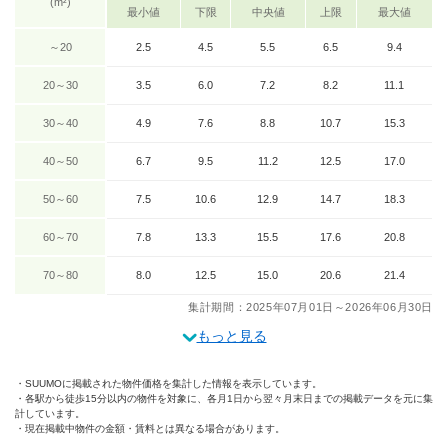
(m²)
最小値
下限
中央値
上限
最大値
～20
2.5
4.5
5.5
6.5
9.4
20～30
3.5
6.0
7.2
8.2
11.1
30～40
4.9
7.6
8.8
10.7
15.3
40～50
6.7
9.5
11.2
12.5
17.0
50～60
7.5
10.6
12.9
14.7
18.3
60～70
7.8
13.3
15.5
17.6
20.8
70～80
8.0
12.5
15.0
20.6
21.4
集計期間：2025年07月01日～2026年06月30日
もっと見る
SUUMOに掲載された物件価格を集計した情報を表示しています。
各駅から徒歩15分以内の物件を対象に、各月1日から翌々月末日までの掲載データを元に集
計しています。
現在掲載中物件の金額・賃料とは異なる場合があります。