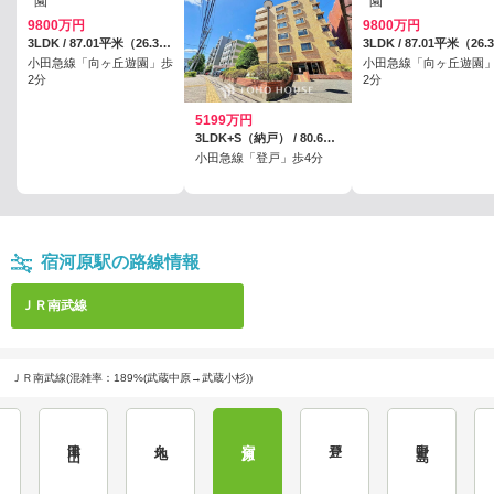
9800万円
9800万円
3LDK / 87.01平米（26.32坪）（登記）
小田急線「向ヶ丘遊園」歩
小田急線「向ヶ丘遊園
2分
2分
5199万円
3LDK+S（納戸） / 80.6平米（24.38坪）（壁芯）
小田急線「登戸」歩4分
宿河原駅の路線情報
ＪＲ南武線
ＪＲ南武線(混雑率：189%(武蔵中原→武蔵小杉))
津田山
久地
宿河原
登戸
中野島