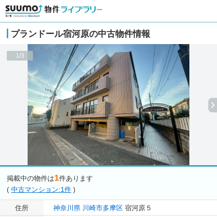
プランドール宿河原の中古物件情報
1/3
1
掲載中の物件は
件あります
(
中古マンション:1件
)
住所
神奈川県
川崎市多摩区
宿河原５