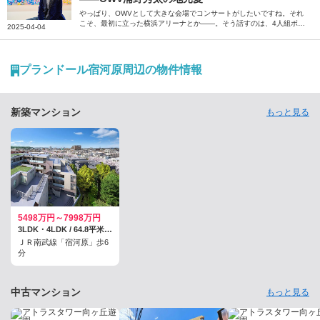
やっぱり、OWVとして大きな会場でコンサートがしたいですね。それ
こそ、最初に立った横浜アリーナとか――。そう話すのは、4人組ボー
2025-04-04
イズグループ「OWV」のメンバー、浦野秀太さん。いまだに実家を出
られないという引力のある神奈川について、思い出や魅力を語っていた
だきました。
プランドール宿河原周辺の物件情報
新築マンション
もっと見る
5498万円～7998万円
3LDK・4LDK / 64.8平米～77.01平米
ＪＲ南武線「宿河原」歩6
分
中古マンション
もっと見る