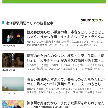
宿河原駅周辺エリアの新着記事
観光客は知らない鎌倉の裏。本音をぽろっとこぼし
ちゃう、うかつな街｜文・おさつ（フォトライタ
ー）
だけど、この一大観光地・鎌倉に6年間も住み続けている。それは、こ
の街の“裏の顔”を知ってしまったからだ――。そう話すのは、フォトラ
2026-07-21
イターのおさつさん。「スナックのママになりたい」と飛び込んでみて
知った鎌倉の裏の顔について綴っていただきました。
都市のかたわらのタウン、横浜・白楽。生活に「商
い」と「カルチャー」がカオスに根付く街｜文・小
池真幸
この白楽という街は、「都市」と「地方」というフレームだけでは見え
てこない街の姿の、ひとつのあり方だと言える――。そう話すのは、編
2026-06-11
集者の小池真幸さん。偶然に背中を押されて辿り着き、自分のお店を持
つに至った白楽の街について、綴っていただきました。
明るい孤独をたずさえて、暮らしのかたちをたしか
める。海へとつづく真鶴の日々。｜文・のもとしゅ
うへい（作家）
真鶴という町は、ちょうどいい具合に僕を一人にしてくれた――。そう
話すのは、作家ののもとしゅうへいさん。22歳の時に「生活をはかりな
2025-11-13
おしたほうがいい」と衝動的に移住した真鶴について、当時の瑞々しい
気持ちと街の風景を綴っていただきました。
神奈川が好きだから、まだまだ実家を出られません
――OWV浦野秀太の地元愛