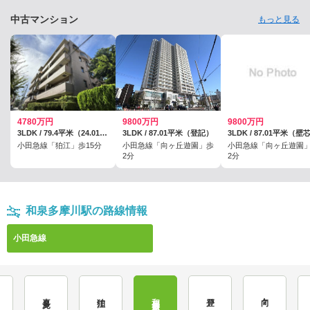
中古マンション
もっと見る
4780万円
9800万円
9800万円
3LDK / 79.4平米（24.01坪）（壁芯）
3LDK / 87.01平米（登記）
3LDK / 87.01平米（壁
小田急線「狛江」歩15分
小田急線「向ヶ丘遊園」歩
小田急線「向ヶ丘遊園
2分
2分
和泉多摩川駅の路線情報
小田急線
喜多見
狛江
和泉多摩川
登戸
向ヶ丘遊園