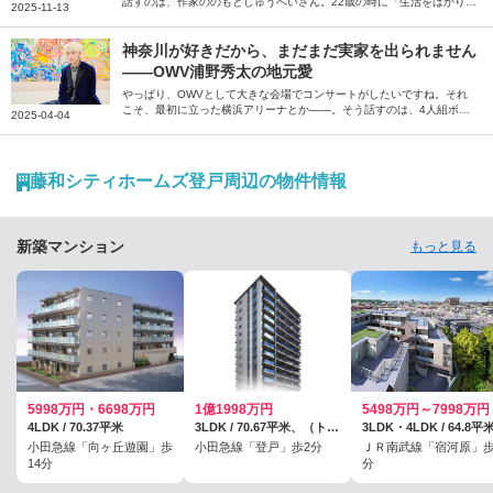
話すのは、作家ののもとしゅうへいさん。22歳の時に「生活をはかりな
2025-11-13
おしたほうがいい」と衝動的に移住した真鶴について、当時の瑞々しい
気持ちと街の風景を綴っていただきました。
神奈川が好きだから、まだまだ実家を出られません
――OWV浦野秀太の地元愛
やっぱり、OWVとして大きな会場でコンサートがしたいですね。それ
こそ、最初に立った横浜アリーナとか――。そう話すのは、4人組ボー
2025-04-04
イズグループ「OWV」のメンバー、浦野秀太さん。いまだに実家を出
られないという引力のある神奈川について、思い出や魅力を語っていた
だきました。
藤和シティホームズ登戸周辺の物件情報
新築マンション
もっと見る
5998万円・6698万円
1億1998万円
5498万円～7998万円
4LDK / 70.37平米
3LDK / 70.67平米、（トランクルーム兼各戸宅配ボックス面積0.38平米を含む）
小田急線「向ヶ丘遊園」歩
小田急線「登戸」歩2分
ＪＲ南武線「宿河原」歩
14分
分