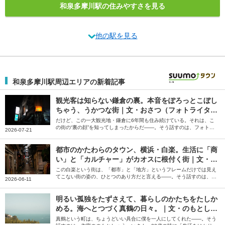
和泉多摩川駅の住みやすさを見る
他の駅を見る
和泉多摩川駅周辺エリアの新着記事
観光客は知らない鎌倉の裏。本音をぽろっとこぼし
ちゃう、うかつな街｜文・おさつ（フォトライタ
ー）
だけど、この一大観光地・鎌倉に6年間も住み続けている。それは、こ
の街の“裏の顔”を知ってしまったからだ――。そう話すのは、フォトラ
2026-07-21
イターのおさつさん。「スナックのママになりたい」と飛び込んでみて
知った鎌倉の裏の顔について綴っていただきました。
都市のかたわらのタウン、横浜・白楽。生活に「商
い」と「カルチャー」がカオスに根付く街｜文・小
池真幸
この白楽という街は、「都市」と「地方」というフレームだけでは見え
てこない街の姿の、ひとつのあり方だと言える――。そう話すのは、編
2026-06-11
集者の小池真幸さん。偶然に背中を押されて辿り着き、自分のお店を持
つに至った白楽の街について、綴っていただきました。
明るい孤独をたずさえて、暮らしのかたちをたしか
める。海へとつづく真鶴の日々。｜文・のもとしゅ
うへい（作家）
真鶴という町は、ちょうどいい具合に僕を一人にしてくれた――。そう