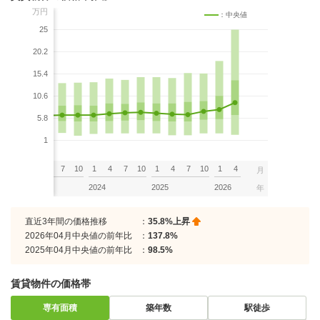
万円
：中央値
25
20.2
15.4
10.6
5.8
1
7
10
1
4
7
10
1
4
7
10
1
4
7
10
1
4
月
2023
2024
2025
2026
年
直近3年間の価格推移
：
35.8%上昇
2026年04月中央値の前年比
：
137.8%
2025年04月中央値の前年比
：
98.5%
賃貸物件の価格帯
専有面積
築年数
駅徒歩