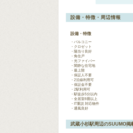
設備・特徴・周辺情報
設備・特徴
バルコニー
クロゼット
陽当り良好
角住戸
光ファイバー
閑静な住宅地
最上階
保証人不要
2沿線利用可
保証金不要
2駅利用可
駅徒歩5分以内
全居室6畳以上
IT重説 対応物件
通風良好
武蔵小杉駅周辺のSUUMO掲