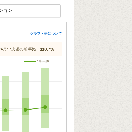
ション
グラフ・表について
年04月中央値の前年比：
110.7%
：中央値