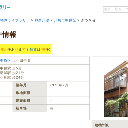
O物件ライブラリー
>
神奈川県
>
川崎市中原区
> さつき荘
件情報
46
件あります (
賃貸
は
46
件)
中原区
上小田中６
中原駅 歩5分
新城駅 歩21分
小杉駅 歩24分
築年月
1970年7月
敷地面積
‐
建築面積
‐
駐車場
有
建物外観