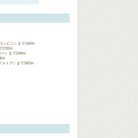
コンビニ）まで180m
230m
ー）まで298m
8m
ストア）まで385m