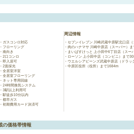
周辺情報
ガスコンロ対応
セブンイレブン 川崎武蔵中原駅北口店（
フローリング
肉のハナマサ 川崎中原店（スーパー）まで
南向き
まいばすけっと 上小田中6丁目店（スーパ
2口コンロ
ローソン 上小田中店（コンビニ）まで30
即入居可
ウエルシアビーンズ武蔵中原店（ドラッグ
2面採光
中原区役所（役所）まで1684m
全居室洋室
全居室フローリング
ネット専用回線
24時間換気システム
3駅以上利用可
駅徒歩10分以内
都市ガス
初期費用カード決済可
載の価格帯情報