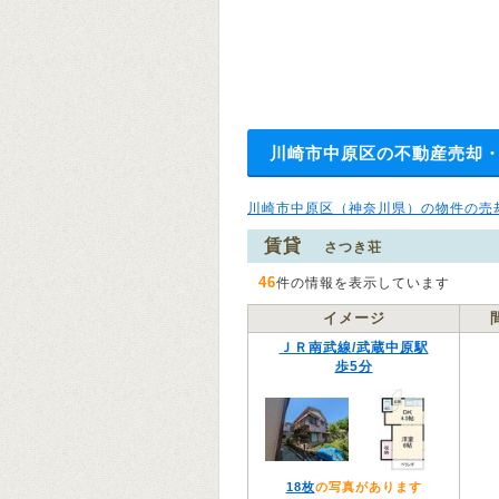
川崎市中原区の不動産売却
川崎市中原区（神奈川県）の物件の売
賃貸
さつき荘
46
件の情報を表示しています
イメージ
ＪＲ南武線/武蔵中原駅
歩5分
18枚
の写真があります