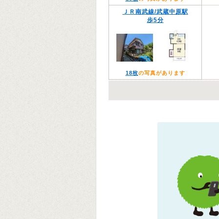
ＪＲ南武線/武蔵中原駅
歩5分
18枚
の写真があります