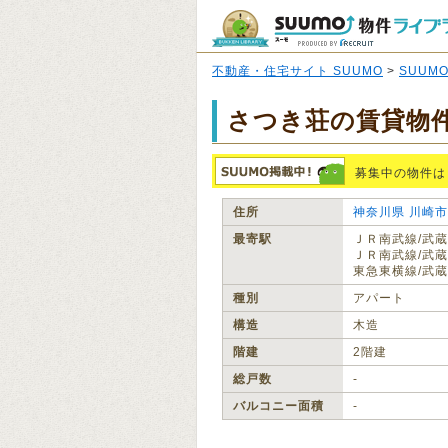
不動産・住宅サイト SUUMO
>
SUUM
さつき荘の賃貸物
募集中の物件は
住所
神奈川県
川崎市
最寄駅
ＪＲ南武線/武蔵
ＪＲ南武線/武蔵
東急東横線/武蔵
種別
アパート
構造
木造
階建
2階建
総戸数
‐
バルコニー面積
‐