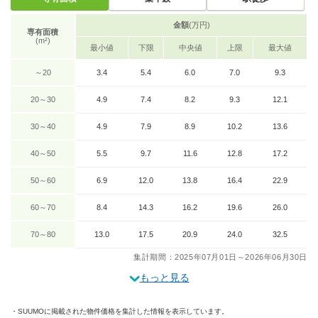
金額
(万円)
専有面積
(m²)
最小値
下限
中央値
上限
最大値
～20
3.4
5.4
6.0
7.0
9.3
20～30
4.9
7.4
8.2
9.3
12.1
30～40
4.9
7.9
8.9
10.2
13.6
40～50
5.5
9.7
11.6
12.8
17.2
50～60
6.9
12.0
13.8
16.4
22.9
60～70
8.4
14.3
16.2
19.6
26.0
70～80
13.0
17.5
20.9
24.0
32.5
集計期間：2025年07月01日～2026年06月30日
もっと見る
SUUMOに掲載された物件価格を集計した情報を表示しています。