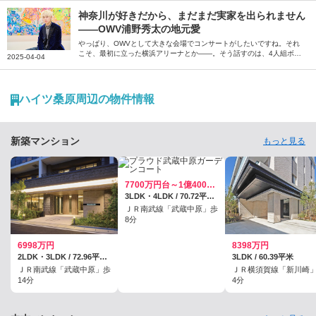
気持ちと街の風景を綴っていただきました。
神奈川が好きだから、まだまだ実家を出られません
――OWV浦野秀太の地元愛
やっぱり、OWVとして大きな会場でコンサートがしたいですね。それ
こそ、最初に立った横浜アリーナとか――。そう話すのは、4人組ボー
2025-04-04
イズグループ「OWV」のメンバー、浦野秀太さん。いまだに実家を出
られないという引力のある神奈川について、思い出や魅力を語っていた
だきました。
ハイツ桑原周辺の物件情報
新築マンション
もっと見る
7700万円台～1億400万円台／予定
3LDK・4LDK / 70.72平米～85.39平米
ＪＲ南武線「武蔵中原」歩
8分
6998万円
8398万円
2LDK・3LDK / 72.96平米・76.8平米
3LDK / 60.39平米
ＪＲ南武線「武蔵中原」歩
ＪＲ横須賀線「新川崎
14分
4分