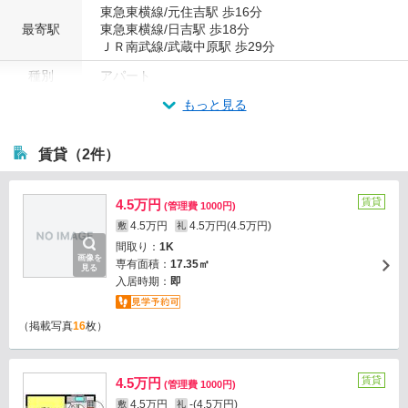
東急東横線/元住吉駅 歩16分
最寄駅
東急東横線/日吉駅 歩18分
ＪＲ南武線/武蔵中原駅 歩29分
種別
アパート
もっと見る
賃貸（2件）
賃貸
4.5万円
(管理費 1000円)
4.5万円
4.5万円(4.5万円)
敷
礼
間取り：
1K
画像を
専有面積：
17.35㎡
見る
入居時期：
即
（掲載写真
16
枚）
賃貸
4.5万円
(管理費 1000円)
4.5万円
-(4.5万円)
敷
礼