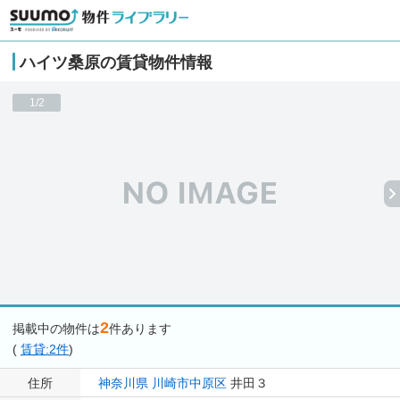
ハイツ桑原の賃貸物件情報
1/2
2
掲載中の物件は
件あります
(
賃貸:2件
)
住所
神奈川県
川崎市中原区
井田３