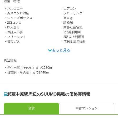
設備・特徴
バルコニー
エアコン
ガスコンロ対応
フローリング
シューズボックス
南向き
2口コンロ
駐輪場
即入居可
閑静な住宅地
保証人不要
2沿線利用可
フリーレント
3駅以上利用可
都市ガス
IT重説 対応物件
もっと見る
周辺情報
元住吉駅（その他）まで1280m
日吉駅（その他）まで1440m
武蔵中原駅周辺のSUUMO掲載の価格帯情報
賃貸
中古マンション