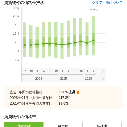
賃貸物件の価格帯推移
グラフ・表について
万円
：中央値
20.5
16.7
12.9
9.1
5.3
1.5
7
10
1
4
7
10
1
4
7
10
1
4
7
10
1
4
月
2023
2024
2025
2026
年
直近3年間の価格推移
：
15.8%上昇
2026年04月中央値の前年比
：
117.2%
2025年04月中央値の前年比
：
98.8%
賃貸物件の価格帯
専有面積
築年数
駅徒歩