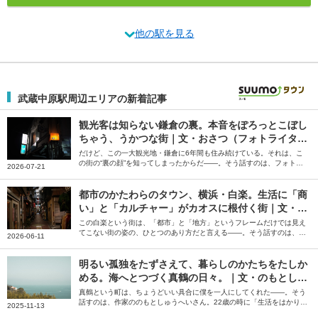
他の駅を見る
武蔵中原駅周辺エリアの新着記事
観光客は知らない鎌倉の裏。本音をぽろっとこぼし
ちゃう、うかつな街｜文・おさつ（フォトライタ
ー）
だけど、この一大観光地・鎌倉に6年間も住み続けている。それは、こ
の街の“裏の顔”を知ってしまったからだ――。そう話すのは、フォトラ
2026-07-21
イターのおさつさん。「スナックのママになりたい」と飛び込んでみて
知った鎌倉の裏の顔について綴っていただきました。
都市のかたわらのタウン、横浜・白楽。生活に「商
い」と「カルチャー」がカオスに根付く街｜文・小
池真幸
この白楽という街は、「都市」と「地方」というフレームだけでは見え
てこない街の姿の、ひとつのあり方だと言える――。そう話すのは、編
2026-06-11
集者の小池真幸さん。偶然に背中を押されて辿り着き、自分のお店を持
つに至った白楽の街について、綴っていただきました。
明るい孤独をたずさえて、暮らしのかたちをたしか
める。海へとつづく真鶴の日々。｜文・のもとしゅ
うへい（作家）
真鶴という町は、ちょうどいい具合に僕を一人にしてくれた――。そう
話すのは、作家ののもとしゅうへいさん。22歳の時に「生活をはかりな
2025-11-13
おしたほうがいい」と衝動的に移住した真鶴について、当時の瑞々しい