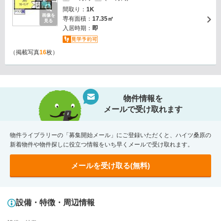
間取り：
1K
画像を
専有面積：
17.35㎡
見る
入居時期：
即
（掲載写真
16
枚）
物件情報を
メールで受け取れます
物件ライブラリーの「募集開始メール」にご登録いただくと、ハイツ桑原の
新着物件や物件探しに役立つ情報をいち早くメールで受け取れます。
メールを受け取る(無料)
設備・特徴・周辺情報