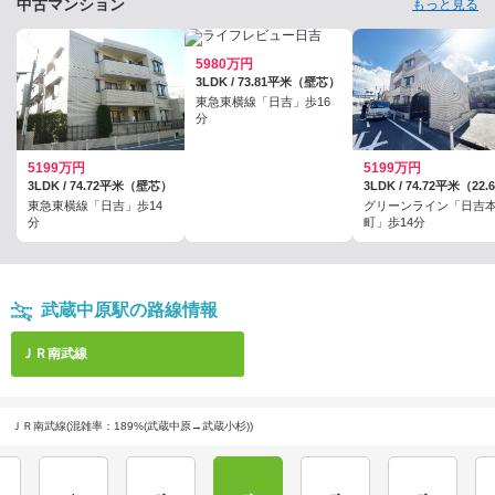
中古マンション
もっと見る
5980万円
3LDK / 73.81平米（壁芯）
東急東横線「日吉」歩16
分
5199万円
5199万円
3LDK / 74.72平米（壁芯）
東急東横線「日吉」歩14
グリーンライン「日吉
分
町」歩14分
武蔵中原駅の路線情報
ＪＲ南武線
ＪＲ南武線(混雑率：189%(武蔵中原→武蔵小杉))
向河原
武蔵小杉
武蔵中原
武蔵新城