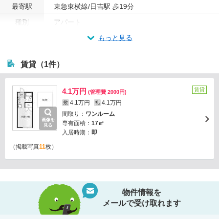
最寄駅
東急東横線/日吉駅 歩19分
種別
アパート
もっと見る
賃貸（1件）
賃貸
4.1万円
(管理費 2000円)
4.1万円
4.1万円
敷
礼
間取り：
ワンルーム
画像を
専有面積：
17㎡
見る
入居時期：
即
（掲載写真
11
枚）
物件情報を
メールで受け取れます