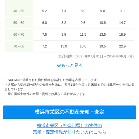
40～50
5.2
7.3
8.0
9.0
11.2
50～60
6.0
8.2
9.5
10.8
14.7
60～70
7.5
9.9
11.5
13.5
18.9
70～80
7.2
13.0
18.0
19.5
22.9
集計期間：2025年07月01日～2026年06月30日
もっと見る
SUUMOに掲載された物件価格を集計した情報を表示しています。
各駅から徒歩15分以内の物件を対象に、各月1日から翌々月末日までの掲載データを元に集
計しています。
現在掲載中物件の金額・賃料とは異なる場合があります。
横浜市栄区の不動産売却・査定
横浜市栄区（神奈川県）の物件の
売却・査定情報が知りたい方はこちら