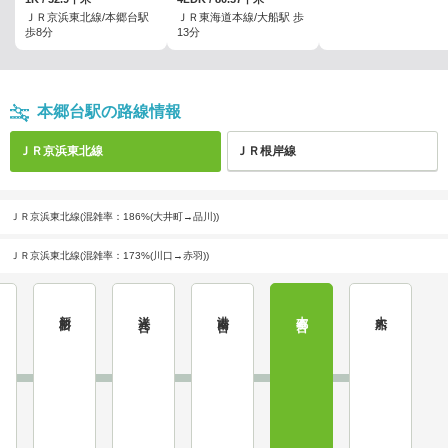
ＪＲ京浜東北線/本郷台駅
ＪＲ東海道本線/大船駅 歩
歩8分
13分
本郷台駅の路線情報
ＪＲ京浜東北線
ＪＲ根岸線
ＪＲ京浜東北線(混雑率：186%(大井町→品川))
ＪＲ京浜東北線(混雑率：173%(川口→赤羽))
新杉田
洋光台
港南台
本郷台
大船