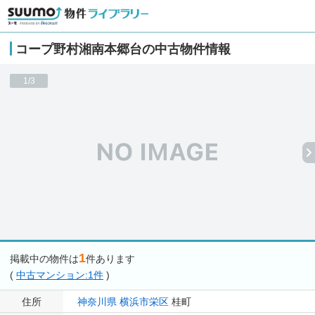
コープ野村湘南本郷台の中古物件情報
1/3
1
掲載中の物件は
件あります
(
中古マンション:1件
)
住所
神奈川県
横浜市栄区
桂町