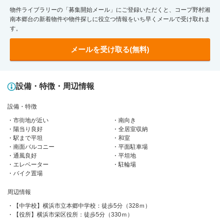
物件ライブラリーの「募集開始メール」にご登録いただくと、コープ野村湘
南本郷台の新着物件や物件探しに役立つ情報をいち早くメールで受け取れま
す。
メールを受け取る(無料)
設備・特徴・周辺情報
設備・特徴
市街地が近い
南向き
陽当り良好
全居室収納
駅まで平坦
和室
南面バルコニー
平面駐車場
通風良好
平坦地
エレベーター
駐輪場
バイク置場
周辺情報
【中学校】横浜市立本郷中学校：徒歩5分（328ｍ）
【役所】横浜市栄区役所：徒歩5分（330ｍ）