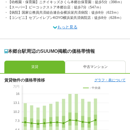
【幼稚園・保育園】ニチイキッズさくら本郷台保育園：徒歩5分（398ｍ）
【スーパー】ピーコックストア本郷台店：徒歩7分（547ｍ）
【病院】国家公務員共済組合連合会横浜栄共済病院：徒歩8分（623ｍ）
【コンビニ】セブンイレブンKOYO横浜栄共済病院店：徒歩8分（628ｍ）
もっと見る
本郷台駅周辺のSUUMO掲載の価格帯情報
賃貸
中古マンション
賃貸物件の価格帯推移
グラフ・表について
万円
：中央値
16
13.1
10.2
7.3
4.4