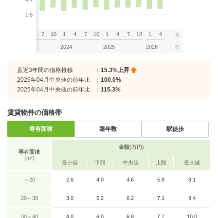
1.5
7
10
1
4
7
10
1
4
7
10
1
4
7
10
1
4
月
2023
2024
2025
2026
年
直近3年間の価格推移
：
15.3%上昇
2026年04月中央値の前年比
：
100.0%
2025年04月中央値の前年比
：
115.3%
賃貸物件の価格帯
専有面積
築年数
駅徒歩
金額
(万円)
専有面積
(m²)
最小値
下限
中央値
上限
最大値
～20
2.6
4.0
4.6
5.8
8.1
20～30
3.0
5.2
6.2
7.1
9.4
30～40
4.0
6.0
6.8
7.7
10.0