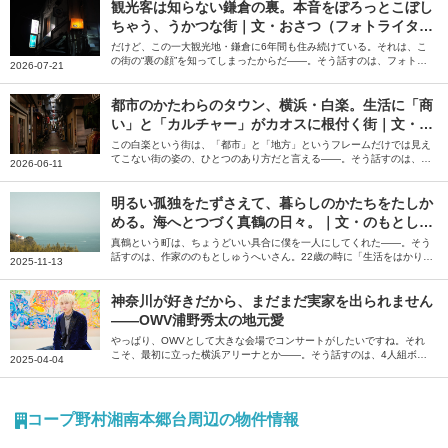
観光客は知らない鎌倉の裏。本音をぽろっとこぼし
ちゃう、うかつな街｜文・おさつ（フォトライタ
ー）
だけど、この一大観光地・鎌倉に6年間も住み続けている。それは、こ
の街の“裏の顔”を知ってしまったからだ――。そう話すのは、フォトラ
2026-07-21
イターのおさつさん。「スナックのママになりたい」と飛び込んでみて
知った鎌倉の裏の顔について綴っていただきました。
都市のかたわらのタウン、横浜・白楽。生活に「商
い」と「カルチャー」がカオスに根付く街｜文・小
池真幸
この白楽という街は、「都市」と「地方」というフレームだけでは見え
てこない街の姿の、ひとつのあり方だと言える――。そう話すのは、編
2026-06-11
集者の小池真幸さん。偶然に背中を押されて辿り着き、自分のお店を持
つに至った白楽の街について、綴っていただきました。
明るい孤独をたずさえて、暮らしのかたちをたしか
める。海へとつづく真鶴の日々。｜文・のもとしゅ
うへい（作家）
真鶴という町は、ちょうどいい具合に僕を一人にしてくれた――。そう
話すのは、作家ののもとしゅうへいさん。22歳の時に「生活をはかりな
2025-11-13
おしたほうがいい」と衝動的に移住した真鶴について、当時の瑞々しい
気持ちと街の風景を綴っていただきました。
神奈川が好きだから、まだまだ実家を出られません
――OWV浦野秀太の地元愛
やっぱり、OWVとして大きな会場でコンサートがしたいですね。それ
こそ、最初に立った横浜アリーナとか――。そう話すのは、4人組ボー
2025-04-04
イズグループ「OWV」のメンバー、浦野秀太さん。いまだに実家を出
られないという引力のある神奈川について、思い出や魅力を語っていた
だきました。
コープ野村湘南本郷台周辺の物件情報