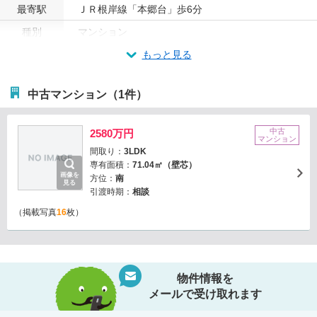
最寄駅
ＪＲ根岸線「本郷台」歩6分
種別
マンション
もっと見る
中古マンション（1件）
中古
2580万円
マンション
間取り：
3LDK
専有面積：
71.04㎡（壁芯）
画像を
方位：
南
見る
引渡時期：
相談
（掲載写真
16
枚）
物件情報を
メールで受け取れます