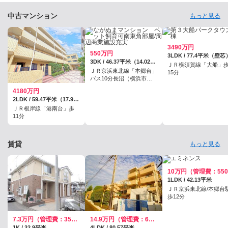
中古マンション
もっと見る
3490万円
550万円
3LDK / 77.4平米（壁芯
3DK / 46.37平米（14.02坪）（壁芯）
ＪＲ横須賀線「大船」
ＪＲ京浜東北線「本郷台」
15分
バス10分長沼（横浜市）
歩1分
4180万円
2LDK / 59.47平米（17.98坪）（壁芯）
ＪＲ根岸線「港南台」歩
11分
賃貸
もっと見る
1LDK / 42.13平米
ＪＲ京浜東北線/本郷台
歩12分
7.3万円（管理費：3500円）
14.9万円（管理費：6000円）
1K / 32.9平米
4LDK / 80.57平米