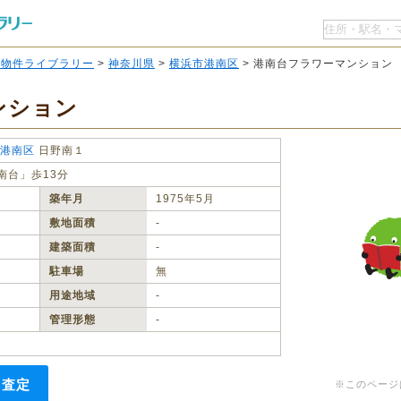
O物件ライブラリー
>
神奈川県
>
横浜市港南区
> 港南台フラワーマンション
ンション
港南区
日野南１
南台」歩13分
築年月
1975年5月
敷地面積
‐
建築面積
‐
駐車場
無
用途地域
‐
管理形態
‐
・査定
※このページ