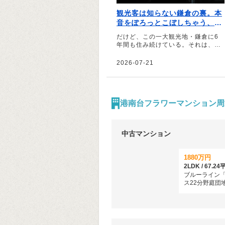
観光客は知らない鎌倉の裏。本
音をぽろっとこぼしちゃう、う
かつな街｜文・おさつ（フォト
だけど、この一大観光地・鎌倉に6
ライター）
年間も住み続けている。それは、こ
の街の“裏の顔”を知ってしまったか
らだ――。そう話すのは、フォトラ
2026-07-21
イターのおさつさん。「スナックの
ママになりたい」と飛び込んでみて
知った鎌倉の裏の顔について綴って
いただきました。
港南台フラワーマンション周
中古マンション
1880万円
2LDK / 67.
ブルーライン
ス22分野庭団
歩3分