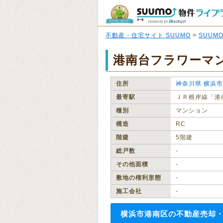
不動産・住宅サイト SUUMO
>
SUUM
港南台フラワーマ
住所
神奈川県
横浜市
最寄駅
ＪＲ根岸線「港
種別
マンション
構造
RC
階建
5階建
総戸数
‐
その他面積
‐
敷地の権利形態
‐
施工会社
‐
横浜市港南区の不動産売却