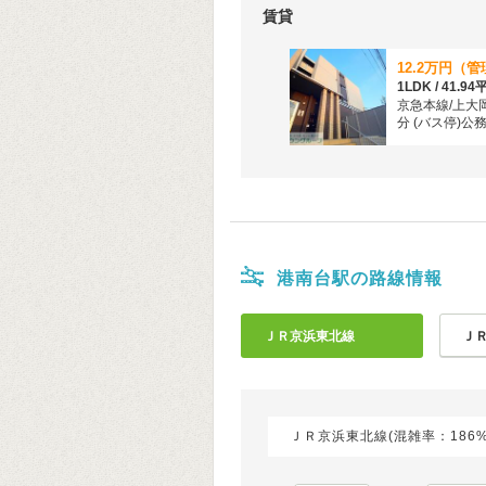
賃貸
1LDK / 41.9
京急本線/上大岡
分 (バス停)公
歩3分
港南台駅の路線情報
ＪＲ京浜東北線
Ｊ
ＪＲ京浜東北線(混雑率：186%