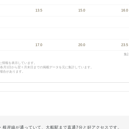
13.5
15.0
16.0
17.0
20.0
23.5
集計
した情報を表示しています。
、各月1日から翌々月末日までの掲載データを元に集計しています。
場合があります。
・根岸線が通っていて、大船駅まで直通7分と好アクセスです。