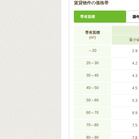
賃貸物件の価格帯
専有面積
築
専有面積
(m²)
最小
～20
2.9
20～30
4.2
30～40
4.3
40～50
4.5
50～60
5.3
60～70
6.9
70～80
7.5
80～90
7.8