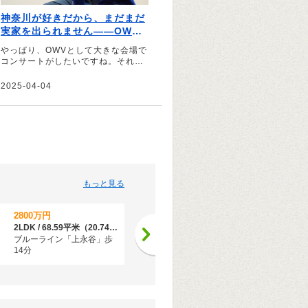
神奈川が好きだから、まだまだ
実家を出られません――OWV
浦野秀太の地元愛
やっぱり、OWVとして大きな会場で
コンサートがしたいですね。それこ
そ、最初に立った横浜アリーナとか
――。そう話すのは、4人組ボーイ
2025-04-04
ズグループ「OWV」のメンバー、浦
野秀太さん。いまだに実家を出られ
ないという引力のある神奈川につい
て、思い出や魅力を語っていただき
ました。
もっと見る
2800万円
1999万円
2LDK / 68.59平米（20.74坪）（壁芯）
3LDK / 67.24平米（登記）
ブルーライン「上永谷」歩
ＪＲ根岸線「港南台」歩28
14分
分