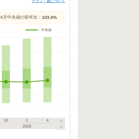
グラフ・表について
年04月中央値の前年比：
103.0%
：中央値
10
1
4
月
2026
年