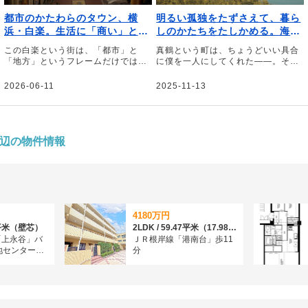
都市のかたわらのタウン、横
明るい孤独をたずさえて、暮ら
浜・白楽。生活に「商い」と
しのかたちをたしかめる。海へ
「カルチャー」がカオスに根付
とつづく真鶴の日々。｜文・の
この白楽という街は、「都市」と
真鶴という町は、ちょうどいい具合
く街｜文・小池真幸
もとしゅうへい（作家）
「地方」というフレームだけでは見
に僕を一人にしてくれた――。そう
えてこない街の姿の、ひとつのあり
話すのは、作家ののもとしゅうへい
方だと言える――。そう話すのは、
さん。22歳の時に「生活をはかりな
2026-06-11
2025-11-13
編集者の小池真幸さん。偶然に背中
おしたほうがいい」と衝動的に移住
を押されて辿り着き、自分のお店を
した真鶴について、当時の瑞々しい
持つに至った白楽の街について、綴
気持ちと街の風景を綴っていただき
っていただきました。
ました。
辺の物件情報
4180万円
24平米（壁芯）
2LDK / 59.47平米（17.98坪）（壁芯）
「上永谷」バ
ＪＲ根岸線「港南台」歩11
地センター前
分