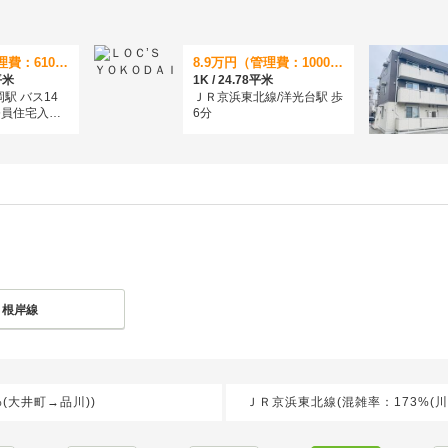
12.2万円（管理費：6100円）
8.9万円（管理費：10000円）
4平米
1K / 24.78平米
駅 バス14
ＪＲ京浜東北線/洋光台駅 歩
務員住宅入口
6分
Ｒ根岸線
(大井町→品川))
ＪＲ京浜東北線(混雑率：173%(川