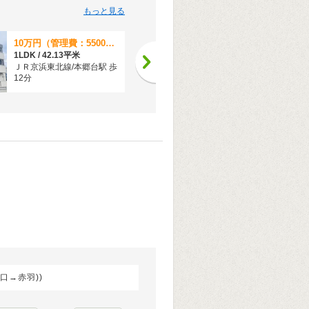
もっと見る
10万円（管理費：5500円）
5万円（管理費：7000円）
1LDK / 42.13平米
ワンルーム / 20.7平米
ＪＲ京浜東北線/本郷台駅 歩
ＪＲ根岸線/本郷台駅 歩12
12分
分
口→赤羽))