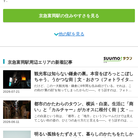
す。
京急富岡駅の住みやすさを見る
他の駅を見る
京急富岡駅周辺エリアの新着記事
観光客は知らない鎌倉の裏。本音をぽろっとこぼし
ちゃう、うかつな街｜文・おさつ（フォトライタ
ー）
だけど、この一大観光地・鎌倉に6年間も住み続けている。それは、こ
の街の“裏の顔”を知ってしまったからだ――。そう話すのは、フォトラ
2026-07-21
イターのおさつさん。「スナックのママになりたい」と飛び込んでみて
知った鎌倉の裏の顔について綴っていただきました。
都市のかたわらのタウン、横浜・白楽。生活に「商
い」と「カルチャー」がカオスに根付く街｜文・小
池真幸
この白楽という街は、「都市」と「地方」というフレームだけでは見え
てこない街の姿の、ひとつのあり方だと言える――。そう話すのは、編
2026-06-11
集者の小池真幸さん。偶然に背中を押されて辿り着き、自分のお店を持
つに至った白楽の街について、綴っていただきました。
明るい孤独をたずさえて、暮らしのかたちをたしか