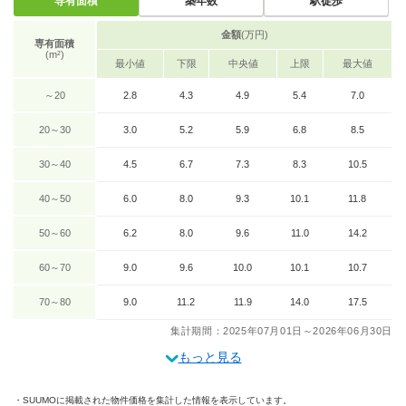
専有面積
築年数
駅徒歩
金額
(万円)
専有面積
(m²)
最小値
下限
中央値
上限
最大値
～20
2.8
4.3
4.9
5.4
7.0
20～30
3.0
5.2
5.9
6.8
8.5
30～40
4.5
6.7
7.3
8.3
10.5
40～50
6.0
8.0
9.3
10.1
11.8
50～60
6.2
8.0
9.6
11.0
14.2
60～70
9.0
9.6
10.0
10.1
10.7
70～80
9.0
11.2
11.9
14.0
17.5
集計期間：2025年07月01日～2026年06月30日
もっと見る
SUUMOに掲載された物件価格を集計した情報を表示しています。