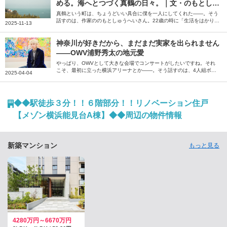
める。海へとつづく真鶴の日々。｜文・のもとしゅ
うへい（作家）
真鶴という町は、ちょうどいい具合に僕を一人にしてくれた――。そう
話すのは、作家ののもとしゅうへいさん。22歳の時に「生活をはかりな
2025-11-13
おしたほうがいい」と衝動的に移住した真鶴について、当時の瑞々しい
気持ちと街の風景を綴っていただきました。
神奈川が好きだから、まだまだ実家を出られません
――OWV浦野秀太の地元愛
やっぱり、OWVとして大きな会場でコンサートがしたいですね。それ
こそ、最初に立った横浜アリーナとか――。そう話すのは、4人組ボー
2025-04-04
イズグループ「OWV」のメンバー、浦野秀太さん。いまだに実家を出
られないという引力のある神奈川について、思い出や魅力を語っていた
だきました。
◆◆駅徒歩３分！！６階部分！！リノベーション住戸
【メゾン横浜能見台A棟】◆◆周辺の物件情報
新築マンション
もっと見る
4280万円～6670万円