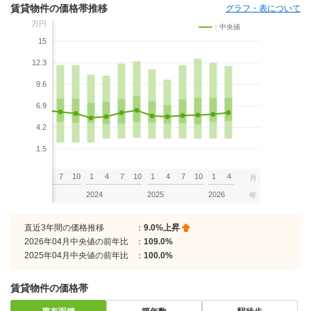
賃貸物件の価格帯推移
グラフ・表について
万円
：中央値
15
12.3
9.6
6.9
4.2
1.5
7
10
1
4
7
10
1
4
7
10
1
4
7
10
1
4
月
2023
2024
2025
2026
年
直近3年間の価格推移
：
9.0%上昇
2026年04月中央値の前年比
：
109.0%
2025年04月中央値の前年比
：
100.0%
賃貸物件の価格帯