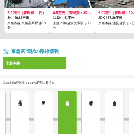
6.2万円（管理費：-円）
8.5万円（管理費：3000円）
6.9万円
3K / 40.86平米
1LDK / 41平米
2DK / 37.26平米
京急本線/京急富岡駅 歩19
京急本線/金沢文庫駅 歩17
京急本線/能見台駅 歩7
分
分
京急富岡駅の路線情報
京急本線
京急本線(混雑率：144%(戸部→横浜))
屏風浦
杉田
京急富岡
能見台
金沢文庫