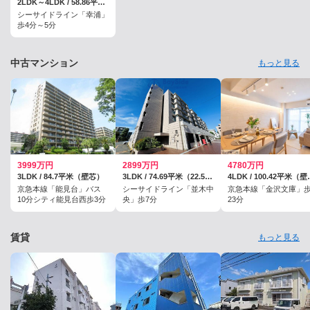
2LDK～4LDK / 58.86平米～81.44平米
シーサイドライン「幸浦」
歩4分～5分
中古マンション
もっと見る
3999万円
2899万円
4780万円
3LDK / 84.7平米（壁芯）
3LDK / 74.69平米（22.59坪）
4LDK /
京急本線「能見台」バス
シーサイドライン「並木中
京急本線「金沢文庫」
10分シティ能見台西歩3分
央」歩7分
23分
賃貸
もっと見る