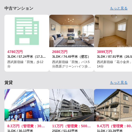
中古マンション
もっと見る
4780万円
2680万円
3899万円
3LDK / 57.24平米（17.31坪）（壁芯）
3LDK / 74.49平米（壁芯）
西武新宿線「田無」歩12
西武新宿線「田無」バス5
西武新宿線「花小金井
分
分西原グリーンハイツ歩5
14分
分
賃貸
もっと見る
8.3万円（管理費：3000円）
11万円（管理費：5000円）
9.4万円
1LDK / 30.13平米
2SDK / 51.63平米
1LDK / 33.39平米