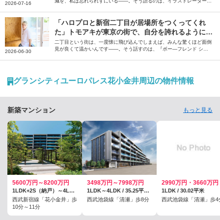
減を、私は忘れられずにいる――。そう語るのは、イラストレーターの
2026-07-16
坂本千明さん。1匹の猫との出会いから始まった方南町での生活につい
て綴っていただきました。
「ハロプロと新宿二丁目が居場所をつくってくれ
た」トモアキが東京の街で、自分を誇れるようにな
るまで
二丁目という街は、一度懐に飛び込んでしまえば、みんな驚くほど面倒
見が良くて温かいんです――。そう話すのは、『ボー―フレンド シー
2026-06-30
ズン2』に参加されていたトモアキさん。地元である仙台の魅力や、上
京して新宿2丁目に居場所を見つけるまでのお話を伺いました。
グランシティユーロパレス花小金井周辺の物件情報
新築マンション
もっと見る
5600万円～8200万円
3498万円～7998万円
2990万円・3660万円
1LDK+2S（納戸）～4LDK ※S=サービスルーム（納戸） / 67.67平米～90.08平米
1LDK～4LDK / 35.25平米～84.4平米
1LDK / 30.02平米
西武新宿線「花小金井」歩
西武池袋線「清瀬」歩8分
西武池袋線「清瀬」歩4
10分～11分