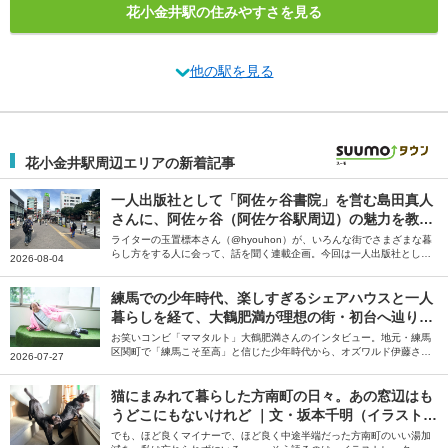
花小金井駅の住みやすさを見る
他の駅を見る
花小金井駅周辺エリアの新着記事
一人出版社として「阿佐ヶ谷書院」を営む島田真人
さんに、阿佐ヶ谷（阿佐ケ谷駅周辺）の魅力を教え
てもらった
ライターの玉置標本さん（@hyouhon）が、いろんな街でさまざまな暮
らし方をする人に会って、話を聞く連載企画。今回は一人出版社として
2026-08-04
「阿佐ヶ谷書院」を営む島田真人さんに、阿佐ヶ谷（阿佐ケ谷駅周辺）
の魅力を教えていただきました。
練馬での少年時代、楽しすぎるシェアハウスと一人
暮らしを経て、大鶴肥満が理想の街・初台へ辿り着
くまで
お笑いコンビ「ママタルト」大鶴肥満さんのインタビュー。地元・練馬
区関町で「練馬こそ至高」と信じた少年時代から、オズワルド伊藤さん
2026-07-27
らとの初台のシェアハウス、床ドンや毒グモに悩んだ中野坂上の一人暮
らしを経て、理想の街・初台にたどり着くまでの東京暮らしを聞きまし
た。
猫にまみれて暮らした方南町の日々。あの窓辺はも
うどこにもないけれど ｜文・坂本千明（イラストレ
ーター）
でも、ほど良くマイナーで、ほど良く中途半端だった方南町のいい湯加