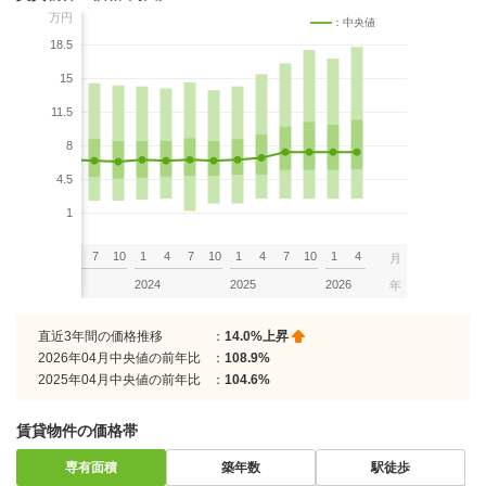
万円
：中央値
18.5
15
11.5
8
4.5
1
7
10
1
4
7
10
1
4
7
10
1
4
7
10
1
4
月
2023
2024
2025
2026
年
直近3年間の価格推移
：
14.0%上昇
2026年04月中央値の前年比
：
108.9%
2025年04月中央値の前年比
：
104.6%
賃貸物件の価格帯
専有面積
築年数
駅徒歩