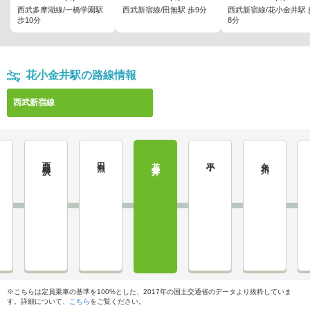
西武多摩湖線/一橋学園駅
西武新宿線/田無駅 歩9分
西武新宿線/花小金井駅 
歩10分
8分
花小金井駅の路線情報
西武新宿線
西武柳沢
田無
花小金井
小平
久米川
※こちらは定員乗車の基準を100%とした、2017年の国土交通省のデータより抜粋していま
す。詳細について、
こちら
をご覧ください。