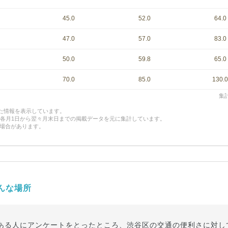
45.0
52.0
64.0
47.0
57.0
83.0
50.0
59.8
65.0
70.0
85.0
130.0
集計
した情報を表示しています。
、各月1日から翌々月末日までの掲載データを元に集計しています。
場合があります。
んな場所
ある人にアンケートをとったところ、渋谷区の交通の便利さに対し