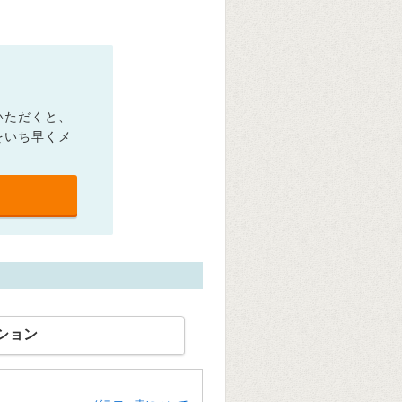
いただくと、
をいち早くメ
ション