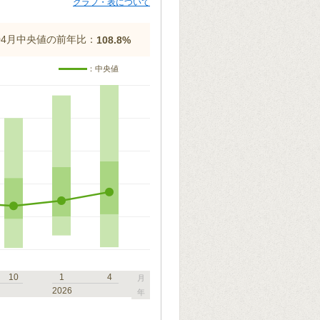
グラフ・表について
年04月中央値の前年比：
108.8%
：中央値
10
1
4
月
2026
年