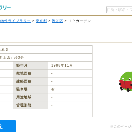
O物件ライブラリー
>
東京都
>
渋谷区
> ＪＰガーデン
上原３
木上原」歩3分
築年月
1988年11月
敷地面積
‐
建築面積
‐
駐車場
有
用途地域
‐
管理形態
‐
定
※このページ