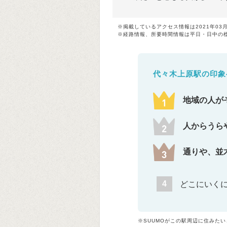
※掲載しているアクセス情報は2021年03
※経路情報、所要時間情報は平日・日中の
代々木上原駅の印象
地域の人が
人からうら
通りや、並
4
どこにいく
※SUUMOがこの駅周辺に住みた