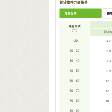
賃貸物件の価格帯
専有面積
築
専有面積
(m²)
最小
～20
4.2
20～30
5.8
30～40
7.3
40～50
8.9
50～60
12.8
60～70
12.9
70～80
18.0
80～90
21.0