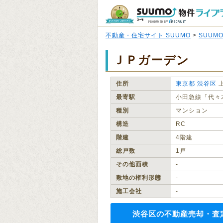
不動産・住宅サイト SUUMO
>
SUUM
ＪＰガーデン
住所
東京都
渋谷区
最寄駅
小田急線「代々
種別
マンション
構造
RC
階建
4階建
総戸数
1戸
その他面積
‐
敷地の権利形態
‐
施工会社
‐
渋谷区の不動産売却・査