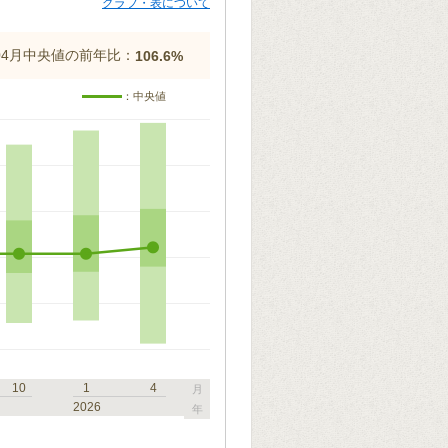
グラフ・表について
年04月中央値の前年比：
106.6%
：中央値
10
1
4
月
2026
年