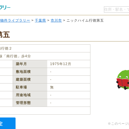
O物件ライブラリー
>
千葉県
>
市川市
> ニックハイム行徳第五
第五
南行徳２
線「南行徳」歩4分
築年月
1975年12月
敷地面積
‐
建築面積
‐
駐車場
無
用途地域
‐
管理形態
‐
定
※このページ