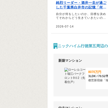
純烈リーダー・酒井一圭が過ご
した千葉県白井市の記憶「何も
ないけど、全部があった」
自分が何をしたいのか、目標を決め
てそれからどう生きていきたいの
か、自分と向き合う時間。振り返れ
ば、今の活動と完全に繋がっていま
2026-07-14
すね。白井で暮らしていなかった
ら、今の自分はないです――。そう
話すのは純烈のリーダー酒井一圭さ
ん。
ニックハイム行徳第五周辺の
新築マンション
8070万円
都営新宿線「瑞