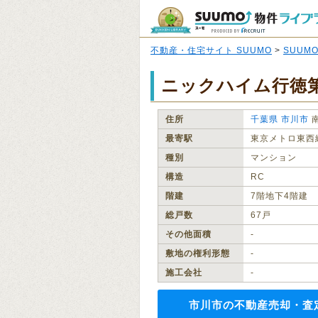
不動産・住宅サイト SUUMO
>
SUUM
ニックハイム行徳
住所
千葉県
市川市
最寄駅
東京メトロ東西
種別
マンション
構造
RC
階建
7階地下4階建
総戸数
67戸
その他面積
‐
敷地の権利形態
‐
施工会社
‐
市川市の不動産売却・査