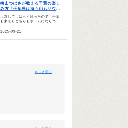
崎山つばさが教える千葉の楽し
み方「千葉県は海も山もサウナ
も最高！」
上京してしばらく経ったので、千葉
も東京もどちらもホームになりつつ
あります。だからこそ、Uターンで
はなく二拠点生活をしたいなと―
2025-03-21
―。そう話すのは、千葉県出身の俳
優、崎山つばささん。地元・千葉に
はさまざまな楽しみ方がある、と話
す崎山さんに、その魅力を伺いまし
た。
もっと見る