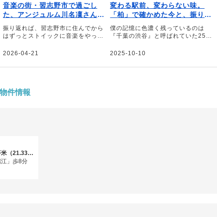
音楽の街・習志野市で過ごし
変わる駅前、変わらない味。
た、アンジュルム川名凜さんの
「柏」で確かめた今と、振り返
青春
る思い出。｜文・五明拓弥（グ
振り返れば、習志野市に住んでから
僕の記憶に色濃く残っているのは
ランジ）
はずっとストイックに音楽をやって
『千葉の渋谷』と呼ばれていた25～
いたと思います――。そう話すの
6年前の景色だ。高校生の頃、毎日
は、アンジュルムのメンバー、川名
のように遊んでいた柏は今、どうな
2026-04-21
2025-10-10
凜さん。音楽漬けだった習志野市で
っているのだろう――。そう話すの
の生活と、練習の合間を縫ってつく
は、お笑いトリオ・グランジの五明
った思い出、習志野市の魅力やかな
拓弥さん。19歳まで育った地元・千
えたい夢を伺いました。
葉県柏を訪れ、当時からの変化や変
わらないものについて綴っていただ
物件情報
きました。
3LDK / 70.52平米（21.33坪）（壁芯）
江」歩8分