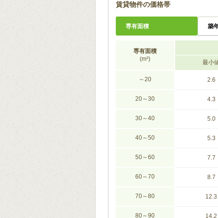
賃貸物件の価格帯
専有面積
築
専有面積
(m²)
最小
～20
2.6
20～30
4.3
30～40
5.0
40～50
5.3
50～60
7.7
60～70
8.7
70～80
12.3
80～90
14.2