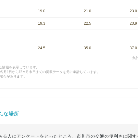
19.0
21.0
23.0
19.3
22.5
23.9
24.5
35.0
37.0
集計
した情報を表示しています。
、各月1日から翌々月末日までの掲載データを元に集計しています。
場合があります。
んな場所
ある人にアンケートをとったところ、市川市の交通の便利さに関す