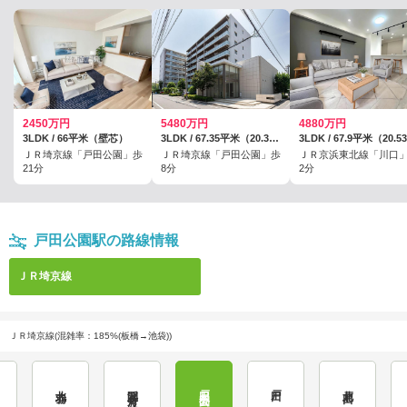
2450万円
5480万円
4880万円
3LDK / 66平米（壁芯）
3LDK / 67.35平米（20.37坪）（壁芯）
ＪＲ埼京線「戸田公園」歩
ＪＲ埼京線「戸田公園」歩
ＪＲ京浜東北線「川口
21分
8分
2分
戸田公園駅の路線情報
ＪＲ埼京線
ＪＲ埼京線(混雑率：185%(板橋→池袋))
北赤羽
浮間舟渡
戸田公園
戸田
北戸田