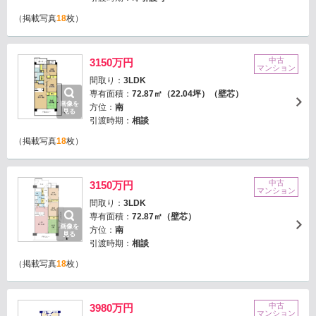
（掲載写真
18
枚）
中古
3150万円
マンション
間取り：
3LDK
専有面積：
72.87㎡（22.04坪）（壁芯）
画像を
方位：
南
見る
引渡時期：
相談
（掲載写真
18
枚）
中古
3150万円
マンション
間取り：
3LDK
専有面積：
72.87㎡（壁芯）
画像を
方位：
南
見る
引渡時期：
相談
（掲載写真
18
枚）
中古
3980万円
マンション