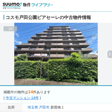
コスモ戸田公園ピアセーレの中古物件情報
1/6
14
掲載中の物件は
件あります
(
中古マンション:14件
)
住所
埼玉県
戸田市
新曽南１