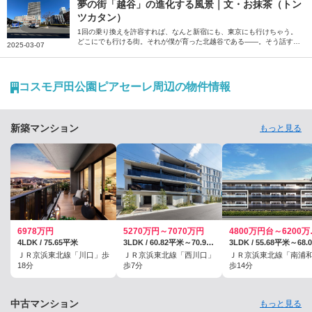
について伺いました。
夢の街「越谷」の進化する風景｜文・お抹茶（トン
ツカタン）
1回の乗り換えを許容すれば、なんと新宿にも、東京にも行けちゃう。
どこにでも行ける街。それが僕が育った北越谷である――。そう話すの
2025-03-07
は、お笑いコンビ「トンツカタン」のお抹茶さん。生まれ育った越谷の
街について、ご自身の思い出と共に綴っていただきました。
コスモ戸田公園ピアセーレ周辺の物件情報
新築マンション
もっと見る
6978万円
5270万円～7070万円
4800
4LDK / 75.65平米
3LDK / 60.82平米～70.9平米
ＪＲ京浜東北線「川口」歩
ＪＲ京浜東北線「西川口」
ＪＲ京浜東北線「南浦
18分
歩7分
歩14分
中古マンション
もっと見る