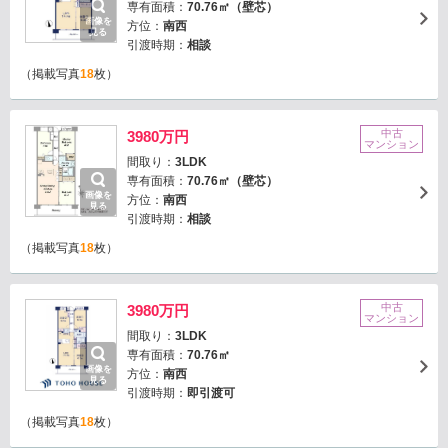
専有面積：
70.76㎡（壁芯）
画像を
方位：
南西
見る
引渡時期：
相談
（掲載写真
18
枚）
中古
3980万円
マンション
間取り：
3LDK
専有面積：
70.76㎡（壁芯）
画像を
方位：
南西
見る
引渡時期：
相談
（掲載写真
18
枚）
中古
3980万円
マンション
間取り：
3LDK
専有面積：
70.76㎡
画像を
方位：
南西
見る
引渡時期：
即引渡可
（掲載写真
18
枚）