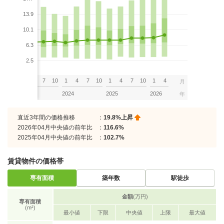
13.9
10.1
6.3
2.5
7
10
1
4
7
10
1
4
7
10
1
4
7
10
1
4
月
2023
2024
2025
2026
年
直近3年間の価格推移
：
19.8%上昇
2026年04月中央値の前年比
：
116.6%
2025年04月中央値の前年比
：
102.7%
賃貸物件の価格帯
専有面積
築年数
駅徒歩
金額
(万円)
専有面積
(m²)
最小値
下限
中央値
上限
最大値