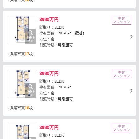
（掲載写真
18
枚）
中古
3980万円
マンション
間取り：
3LDK
専有面積：
70.76㎡（壁芯）
画像を
方位：
南
見る
引渡時期：
即引渡可
（掲載写真
17
枚）
中古
3980万円
マンション
間取り：
3LDK
専有面積：
70.76㎡
画像を
方位：
南
見る
引渡時期：
即引渡可
（掲載写真
18
枚）
中古
3980万円
マンション
間取り：
3LDK