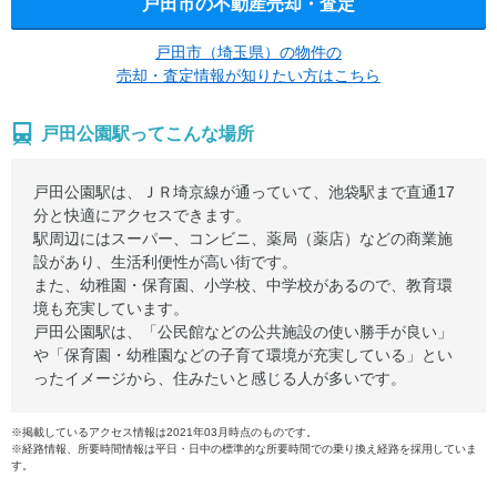
戸田市の不動産売却・査定
戸田市（埼玉県）の物件の
売却・査定情報が知りたい方はこちら
戸田公園駅ってこんな場所
戸田公園駅は、ＪＲ埼京線が通っていて、池袋駅まで直通17
分と快適にアクセスできます。
駅周辺にはスーパー、コンビニ、薬局（薬店）などの商業施
設があり、生活利便性が高い街です。
また、幼稚園・保育園、小学校、中学校があるので、教育環
境も充実しています。
戸田公園駅は、「公民館などの公共施設の使い勝手が良い」
や「保育園・幼稚園などの子育て環境が充実している」とい
ったイメージから、住みたいと感じる人が多いです。
※掲載しているアクセス情報は2021年03月時点のものです。
※経路情報、所要時間情報は平日・日中の標準的な所要時間での乗り換え経路を採用していま
す。