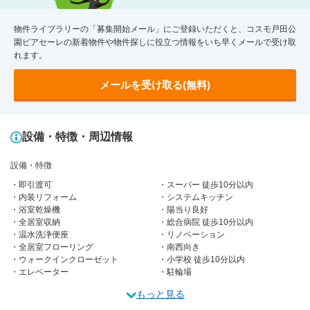
物件ライブラリーの「募集開始メール」にご登録いただくと、コスモ戸田公
園ピアセーレの新着物件や物件探しに役立つ情報をいち早くメールで受け取
れます。
メールを受け取る(無料)
設備・特徴・周辺情報
設備・特徴
即引渡可
スーパー 徒歩10分以内
内装リフォーム
システムキッチン
浴室乾燥機
陽当り良好
全居室収納
総合病院 徒歩10分以内
温水洗浄便座
リノベーション
全居室フローリング
南西向き
ウォークインクローゼット
小学校 徒歩10分以内
エレベーター
駐輪場
もっと見る