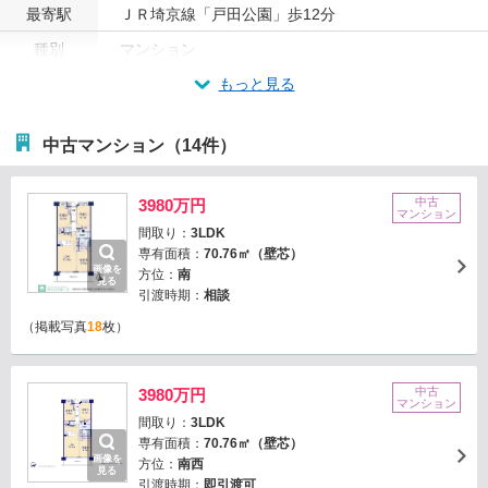
最寄駅
ＪＲ埼京線「戸田公園」歩12分
種別
マンション
もっと見る
中古マンション（14件）
中古
3980万円
マンション
間取り：
3LDK
専有面積：
70.76㎡（壁芯）
画像を
方位：
南
見る
引渡時期：
相談
（掲載写真
18
枚）
中古
3980万円
マンション
間取り：
3LDK
専有面積：
70.76㎡（壁芯）
画像を
方位：
南西
見る
引渡時期：
即引渡可