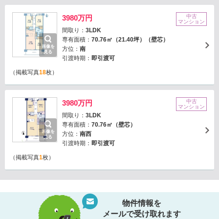
中古
3980万円
マンション
間取り：
3LDK
専有面積：
70.76㎡（21.40坪）（壁芯）
画像を
方位：
南
見る
引渡時期：
即引渡可
（掲載写真
18
枚）
中古
3980万円
マンション
間取り：
3LDK
専有面積：
70.76㎡（壁芯）
画像を
方位：
南西
見る
引渡時期：
即引渡可
（掲載写真
1
枚）
物件情報を
メールで受け取れます