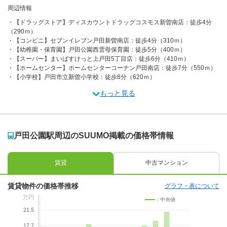
周辺情報
【ドラッグストア】ディスカウントドラッグコスモス新曽南店：徒歩4分
（290ｍ）
【コンビニ】セブンイレブン戸田新曽南店：徒歩4分（310ｍ）
【幼稚園・保育園】戸田公園西雲母保育園：徒歩5分（400ｍ）
【スーパー】まいばすけっと上戸田5丁目店：徒歩6分（410ｍ）
【ホームセンター】ホームセンターコーナン戸田南店：徒歩7分（550ｍ）
【小学校】戸田市立新曽小学校：徒歩8分（620ｍ）
もっと見る
戸田公園駅周辺のSUUMO掲載の価格帯情報
賃貸
中古マンション
賃貸物件の価格帯推移
グラフ・表について
万円
：中央値
21.5
17.7