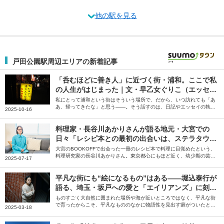
他の駅を見る
戸田公園駅周辺エリアの新着記事
「呑むほどに善き人」に近づく街・浦和。ここで私
の人生がはじまった｜文・早乙女ぐりこ（エッセイ
スト）
私にとって浦和という街はそういう場所で、だから、いつ訪れても「あ
あ、帰ってきたな」と思う――。そう話すのは、日記やエッセイの執筆
2025-10-16
を行う早乙女ぐりこさん。人生の中でもめまぐるしい変化に見舞われた
時期を過ごした浦和について綴っていただきました。
料理家・長谷川あかりさんが語る地元・大宮での
日々「レシピ本との最初の出合いは、ステラタウン
のBOOKOFFでした」
大宮のBOOKOFFで出会った一冊のレシピ本で料理に目覚めたという、
料理研究家の長谷川あかりさん。東京都心にもほど近く、幼少期の芸能
2025-07-17
活動を後押ししてくれたり、現在のキャリアのきっかけをくれた地元・
大宮やその周辺の街について、お気に入りのお店の情報とともにお話し
いただきました。
平凡な街にも“絵になるもの”はある――堀込泰行が
語る、埼玉・坂戸への愛と「エイリアンズ」に刻ま
れた原風景
ものすごく大自然に囲まれた場所や海が近いところではなく、平凡な街
で育ったからこそ、平凡なもののなかに物語性を見出す癖がついたと思
2025-03-18
います――。そう話すのは、アーティストの堀込泰行さん。地元・埼玉
県坂戸市での思い出や「エイリアンズ」などの曲にも表れている原風景