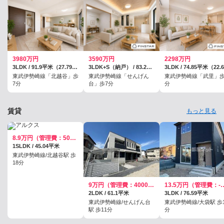
3980万円
3590万円
2298万円
3LDK / 91.9平米（27.79坪）（壁芯）
3LDK+S（納戸） / 83.28平米（25.19坪）（壁芯）
東武伊勢崎線「北越谷」歩
東武伊勢崎線「せんげん
東武伊勢崎線「武里」歩
7分
台」歩7分
分
賃貸
もっと見る
8.9万円（管理費：5000円）
1SLDK / 45.04平米
東武伊勢崎線/北越谷駅 歩
18分
9万円（管理費：4000円）
13.5万円（管
2LDK / 61.1平米
3LDK / 76.59平米
東武伊勢崎線/せんげん台
東武伊勢崎線/大袋駅 歩1
駅 歩11分
分