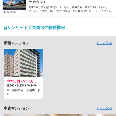
ツカタン）
1回の乗り換えを許容すれば、なんと新宿にも、東京にも行けちゃう。
どこにでも行ける街。それが僕が育った北越谷である――。そう話すの
2025-03-07
は、お笑いコンビ「トンツカタン」のお抹茶さん。生まれ育った越谷の
街について、ご自身の思い出と共に綴っていただきました。
サンリット大袋周辺の物件情報
新築マンション
もっと見る
3920万円～5300万円
1LDK・2LDK / 40.14平米・53.28平米
東武伊勢崎線「北越谷」歩
1分
中古マンション
もっと見る