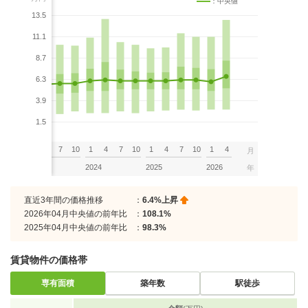
：中央値
13.5
11.1
8.7
6.3
3.9
1.5
7
10
1
4
7
10
1
4
7
10
1
4
7
10
1
4
月
2023
2024
2025
2026
年
直近3年間の価格推移
：
6.4%上昇
2026年04月中央値の前年比
：
108.1%
2025年04月中央値の前年比
：
98.3%
賃貸物件の価格帯
専有面積
築年数
駅徒歩