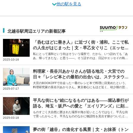
他の駅を見る
北越谷駅周辺エリアの新着記事
「呑むほどに善き人」に近づく街・浦和。ここで私
の人生がはじまった｜文・早乙女ぐりこ（エッセイ
スト）
私にとって浦和という街はそういう場所で、だから、いつ訪れても「あ
あ、帰ってきたな」と思う――。そう話すのは、日記やエッセイの執筆
2025-10-16
を行う早乙女ぐりこさん。人生の中でもめまぐるしい変化に見舞われた
時期を過ごした浦和について綴っていただきました。
料理家・長谷川あかりさんが語る地元・大宮での
日々「レシピ本との最初の出合いは、ステラタウン
のBOOKOFFでした」
大宮のBOOKOFFで出会った一冊のレシピ本で料理に目覚めたという、
料理研究家の長谷川あかりさん。東京都心にもほど近く、幼少期の芸能
2025-07-17
活動を後押ししてくれたり、現在のキャリアのきっかけをくれた地元・
大宮やその周辺の街について、お気に入りのお店の情報とともにお話し
いただきました。
平凡な街にも“絵になるもの”はある――堀込泰行が
語る、埼玉・坂戸への愛と「エイリアンズ」に刻ま
れた原風景
ものすごく大自然に囲まれた場所や海が近いところではなく、平凡な街
で育ったからこそ、平凡なもののなかに物語性を見出す癖がついたと思
2025-03-18
います――。そう話すのは、アーティストの堀込泰行さん。地元・埼玉
県坂戸市での思い出や「エイリアンズ」などの曲にも表れている原風景
について伺いました。
夢の街「越谷」の進化する風景｜文・お抹茶（トン