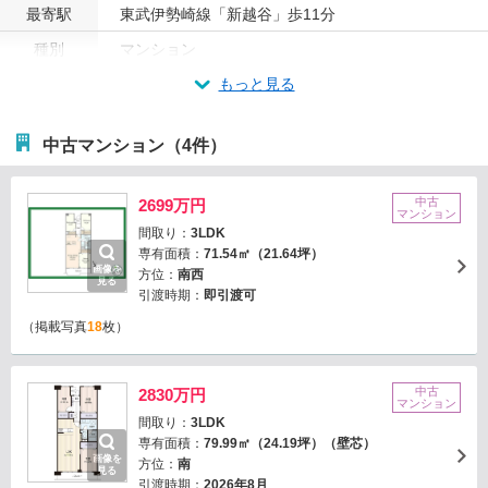
最寄駅
東武伊勢崎線「新越谷」歩11分
種別
マンション
もっと見る
中古マンション（4件）
中古
2699万円
マンション
間取り：
3LDK
専有面積：
71.54㎡（21.64坪）
画像を
方位：
南西
見る
引渡時期：
即引渡可
（掲載写真
18
枚）
中古
2830万円
マンション
間取り：
3LDK
専有面積：
79.99㎡（24.19坪）（壁芯）
画像を
方位：
南
見る
引渡時期：
2026年8月