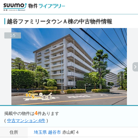
越谷ファミリータウンＡ棟の中古物件情報
1/5
4
掲載中の物件は
件あります
(
中古マンション:4件
)
住所
埼玉県
越谷市
赤山町４