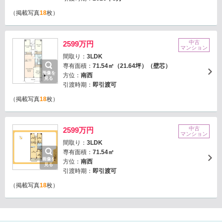
（掲載写真
18
枚）
中古
2599万円
マンション
間取り：
3LDK
専有面積：
71.54㎡（21.64坪）（壁芯）
画像を
方位：
南西
見る
引渡時期：
即引渡可
（掲載写真
18
枚）
中古
2599万円
マンション
間取り：
3LDK
専有面積：
71.54㎡
画像を
方位：
南西
見る
引渡時期：
即引渡可
（掲載写真
18
枚）