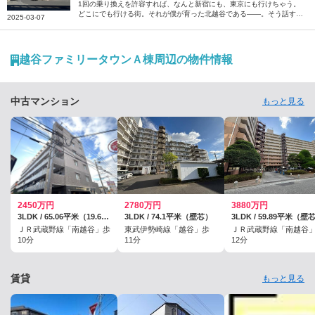
1回の乗り換えを許容すれば、なんと新宿にも、東京にも行けちゃう。
どこにでも行ける街。それが僕が育った北越谷である――。そう話すの
2025-03-07
は、お笑いコンビ「トンツカタン」のお抹茶さん。生まれ育った越谷の
街について、ご自身の思い出と共に綴っていただきました。
越谷ファミリータウンＡ棟周辺の物件情報
中古マンション
もっと見る
2450万円
2780万円
3880万円
3LDK / 65.06平米（19.68坪）（壁芯）
3LDK / 74.1平米（壁芯）
3LDK / 59.89平米（壁
ＪＲ武蔵野線「南越谷」歩
東武伊勢崎線「越谷」歩
ＪＲ武蔵野線「南越谷
10分
11分
12分
賃貸
もっと見る