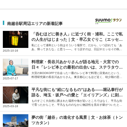
南越谷駅周辺エリアの新着記事
「呑むほどに善き人」に近づく街・浦和。ここで私
の人生がはじまった｜文・早乙女ぐりこ（エッセイ
スト）
私にとって浦和という街はそういう場所で、だから、いつ訪れても「あ
あ、帰ってきたな」と思う――。そう話すのは、日記やエッセイの執筆
2025-10-16
を行う早乙女ぐりこさん。人生の中でもめまぐるしい変化に見舞われた
時期を過ごした浦和について綴っていただきました。
料理家・長谷川あかりさんが語る地元・大宮での
日々「レシピ本との最初の出合いは、ステラタウン
のBOOKOFFでした」
大宮のBOOKOFFで出会った一冊のレシピ本で料理に目覚めたという、
料理研究家の長谷川あかりさん。東京都心にもほど近く、幼少期の芸能
2025-07-17
活動を後押ししてくれたり、現在のキャリアのきっかけをくれた地元・
大宮やその周辺の街について、お気に入りのお店の情報とともにお話し
いただきました。
平凡な街にも“絵になるもの”はある――堀込泰行が
語る、埼玉・坂戸への愛と「エイリアンズ」に刻ま
れた原風景
ものすごく大自然に囲まれた場所や海が近いところではなく、平凡な街
で育ったからこそ、平凡なもののなかに物語性を見出す癖がついたと思
2025-03-18
います――。そう話すのは、アーティストの堀込泰行さん。地元・埼玉
県坂戸市での思い出や「エイリアンズ」などの曲にも表れている原風景
について伺いました。
夢の街「越谷」の進化する風景｜文・お抹茶（トン
ツカタン）