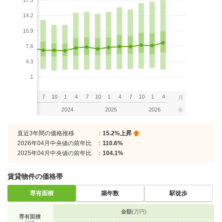
17.5
14.2
10.9
7.6
4.3
1
7
10
1
4
7
10
1
4
7
10
1
4
7
10
1
4
月
2023
2024
2025
2026
年
直近3年間の価格推移
：
15.2%上昇
2026年04月中央値の前年比
：
110.6%
2025年04月中央値の前年比
：
104.1%
賃貸物件の価格帯
専有面積
築年数
駅徒歩
金額
(万円)
専有面積