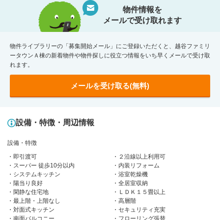
物件情報を
メールで受け取れます
物件ライブラリーの「募集開始メール」にご登録いただくと、越谷ファミリ
ータウンＡ棟の新着物件や物件探しに役立つ情報をいち早くメールで受け取
れます。
メールを受け取る(無料)
設備・特徴・周辺情報
設備・特徴
即引渡可
２沿線以上利用可
スーパー 徒歩10分以内
内装リフォーム
システムキッチン
浴室乾燥機
陽当り良好
全居室収納
閑静な住宅地
ＬＤＫ１５畳以上
最上階・上階なし
高層階
対面式キッチン
セキュリティ充実
南面バルコニー
フローリング張替