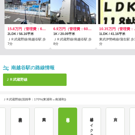
15.8万円（管理費：6000円）
6.9万円（管理費：6000円）
10.35万
2LDK / 56.16平米
1K / 20.09平米
1LDK / 41.16平米
ＪＲ武蔵野線/南越谷駅 歩
ＪＲ武蔵野線/南越谷駅 歩
東武伊勢崎線/蒲生駅 歩
7分
8分
分
南越谷駅の路線情報
ＪＲ武蔵野線
ＪＲ武蔵野線(混雑率：170%(東浦和→南浦和))
東浦和
東川口
南越谷
越谷レイクタウン
吉川