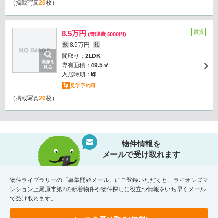
（掲載写真
20
枚）
賃貸
8.5万円
(管理費 5000円)
8.5万円
-
敷
礼
間取り：
2LDK
画像を
専有面積：
49.5㎡
見る
入居時期：
即
（掲載写真
20
枚）
物件情報を
メールで受け取れます
物件ライブラリーの「募集開始メール」にご登録いただくと、ライオンズマ
ンション上尾原市第2の新着物件や物件探しに役立つ情報をいち早くメール
で受け取れます。