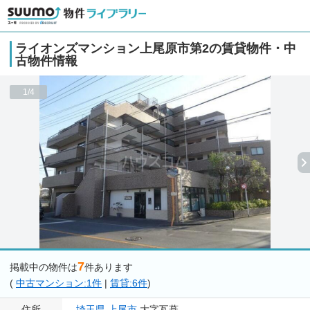
ライオンズマンション上尾原市第2の賃貸物件・中
古物件情報
1/4
7
掲載中の物件は
件あります
(
中古マンション:1件
|
賃貸:6件
)
住所
埼玉県
上尾市
大字瓦葺