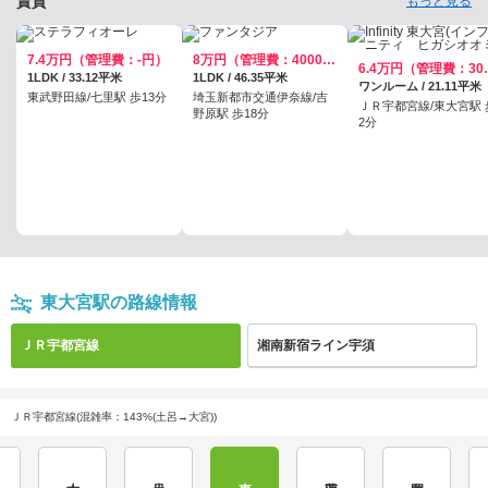
賃貸
もっと見る
7.4万円（管理費：-円）
8万円（管理費：4000円）
6.4万円
1LDK / 33.12平米
1LDK / 46.35平米
ワンルーム / 21.11平米
東武野田線/七里駅 歩13分
埼玉新都市交通伊奈線/吉
ＪＲ宇都宮線/東大宮駅 
野原駅 歩18分
2分
東大宮駅の路線情報
ＪＲ宇都宮線
湘南新宿ライン宇須
ＪＲ宇都宮線(混雑率：143%(土呂→大宮))
大宮
土呂
東大宮
蓮田
白岡