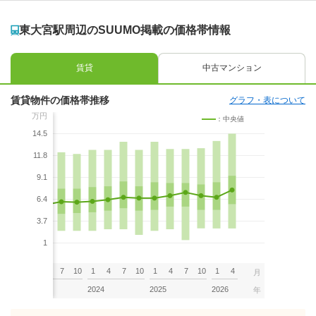
東大宮駅周辺のSUUMO掲載の価格帯情報
賃貸
中古マンション
賃貸物件の価格帯推移
グラフ・表について
万円
：中央値
14.5
11.8
9.1
6.4
3.7
1
7
10
1
4
7
10
1
4
7
10
1
4
7
10
1
4
月
2023
2024
2025
2026
年