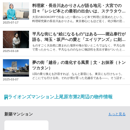
時期を過ごした浦和について綴っていただきました。
料理家・長谷川あかりさんが語る地元・大宮での
日々「レシピ本との最初の出合いは、ステラタウン
のBOOKOFFでした」
大宮のBOOKOFFで出会った一冊のレシピ本で料理に目覚めたという、
料理研究家の長谷川あかりさん。東京都心にもほど近く、幼少期の芸能
2025-07-17
活動を後押ししてくれたり、現在のキャリアのきっかけをくれた地元・
大宮やその周辺の街について、お気に入りのお店の情報とともにお話し
いただきました。
平凡な街にも“絵になるもの”はある――堀込泰行が
語る、埼玉・坂戸への愛と「エイリアンズ」に刻ま
れた原風景
ものすごく大自然に囲まれた場所や海が近いところではなく、平凡な街
で育ったからこそ、平凡なもののなかに物語性を見出す癖がついたと思
2025-03-18
います――。そう話すのは、アーティストの堀込泰行さん。地元・埼玉
県坂戸市での思い出や「エイリアンズ」などの曲にも表れている原風景
について伺いました。
夢の街「越谷」の進化する風景｜文・お抹茶（トン
ツカタン）
1回の乗り換えを許容すれば、なんと新宿にも、東京にも行けちゃう。
どこにでも行ける街。それが僕が育った北越谷である――。そう話すの
2025-03-07
は、お笑いコンビ「トンツカタン」のお抹茶さん。生まれ育った越谷の
街について、ご自身の思い出と共に綴っていただきました。
ライオンズマンション上尾原市第2周辺の物件情報
新築マンション
もっと見る