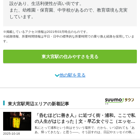
設があり、生活利便性が高い街です。
また、幼稚園・保育園、中学校があるので、教育環境も充実
しています。
※掲載しているアクセス情報は2021年03月時点のものです。
※経路情報、所要時間情報は平日・日中の標準的な所要時間での乗り換え経路を採用していま
す。
東大宮駅の住みやすさを見る
他の駅を見る
東大宮駅周辺エリアの新着記事
「呑むほどに善き人」に近づく街・浦和。ここで私
の人生がはじまった｜文・早乙女ぐりこ（エッセイ
スト）
私にとって浦和という街はそういう場所で、だから、いつ訪れても「あ
あ、帰ってきたな」と思う――。そう話すのは、日記やエッセイの執筆
2025-10-16
を行う早乙女ぐりこさん。人生の中でもめまぐるしい変化に見舞われた