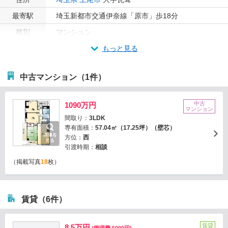
最寄駅
埼玉新都市交通伊奈線「原市」歩18分
種別
マンション
もっと見る
中古マンション（1件）
中古
1090万円
マンション
間取り：
3LDK
専有面積：
57.04㎡（17.25坪）（壁芯）
画像を
方位：
西
見る
引渡時期：
相談
（掲載写真
18
枚）
賃貸（6件）
賃貸
8.5万円