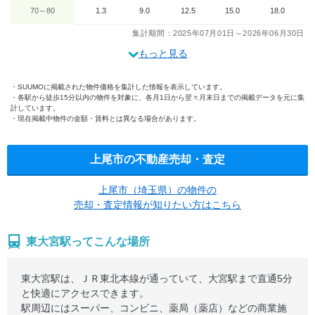
70～80
1.3
9.0
12.5
15.0
18.0
集計期間：2025年07月01日～2026年06月30日
もっと見る
SUUMOに掲載された物件価格を集計した情報を表示しています。
各駅から徒歩15分以内の物件を対象に、各月1日から翌々月末日までの掲載データを元に集
計しています。
現在掲載中物件の金額・賃料とは異なる場合があります。
上尾市の不動産売却・査定
上尾市（埼玉県）の物件の
売却・査定情報が知りたい方はこちら
東大宮駅ってこんな場所
東大宮駅は、ＪＲ東北本線が通っていて、大宮駅まで直通5分
と快適にアクセスできます。
駅周辺にはスーパー、コンビニ、薬局（薬店）などの商業施