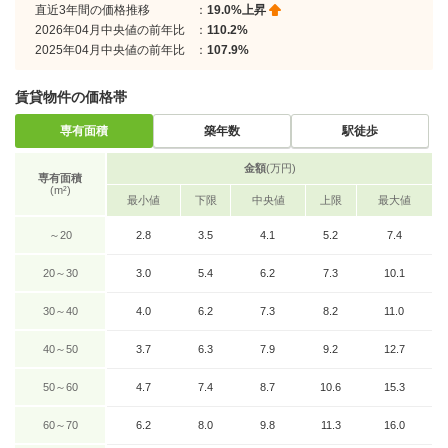
直近3年間の価格推移
：
19.0%上昇
2026年04月中央値の前年比
：
110.2%
2025年04月中央値の前年比
：
107.9%
賃貸物件の価格帯
専有面積
築年数
駅徒歩
金額
(万円)
専有面積
(m²)
最小値
下限
中央値
上限
最大値
～20
2.8
3.5
4.1
5.2
7.4
20～30
3.0
5.4
6.2
7.3
10.1
30～40
4.0
6.2
7.3
8.2
11.0
40～50
3.7
6.3
7.9
9.2
12.7
50～60
4.7
7.4
8.7
10.6
15.3
60～70
6.2
8.0
9.8
11.3
16.0