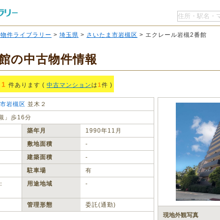
O物件ライブラリー
>
埼玉県
>
さいたま市岩槻区
> エクレール岩槻2番館
番館の中古物件情報
1
件あります (
中古マンション
は
1
件 )
市岩槻区
並木２
槻」歩16分
築年月
1990年11月
敷地面積
‐
建築面積
‐
駐車場
有
：
用途地域
‐
管理形態
委託(通勤)
現地外観写真