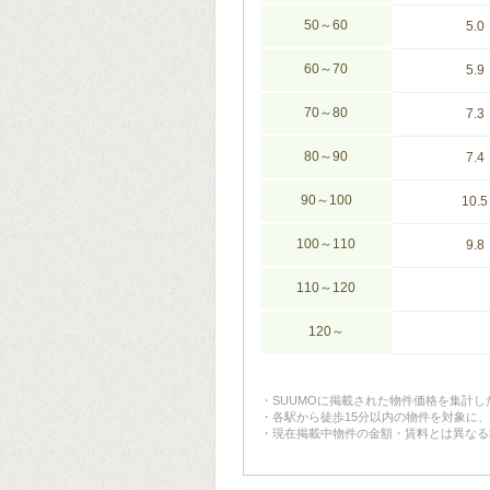
50～60
5.0
60～70
5.9
70～80
7.3
80～90
7.4
90～100
10.5
100～110
9.8
110～120
120～
SUUMOに掲載された物件価格を集計
各駅から徒歩15分以内の物件を対象に
現在掲載中物件の金額・賃料とは異なる