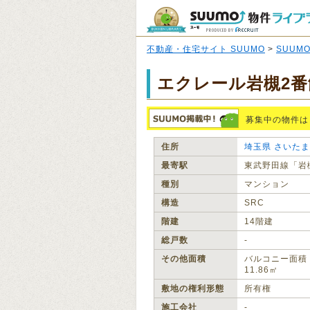
不動産・住宅サイト SUUMO
>
SUUM
エクレール岩槻2
募集中の物件は
住所
埼玉県
さいたま
最寄駅
東武野田線「岩
種別
マンション
構造
SRC
階建
14階建
総戸数
‐
その他面積
バルコニー面積
11.86㎡
敷地の権利形態
所有権
施工会社
‐