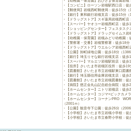
【幼稚園・保育園】おひさま保育園岩槻：徒
【コンビニ】ローソン岩槻駅西口店：徒歩1
【郵便局】岩槻西町郵便局：徒歩15分（1
【銀行】東和銀行岩槻支店：徒歩15分（1
【ドラッグストア】スギ薬局岩槻西町店：徒
【スーパー】ヤオコー岩槻西町店：徒歩16
【ショッピングセンター】フェスタスクエア
【ドラッグストア】ドラッグセイムス岩槻店
【幼稚園・保育園】岩槻みどり幼稚園：徒歩
【警察署・交番】岩槻警察署：徒歩18分（
【ドラッグストア】ウエルシア岩槻西町店：
【公園】卸町緑地公園：徒歩18分（138
【銀行】埼玉りそな銀行岩槻支店：徒歩18
【スーパー】マルエツ岩槻駅前店：徒歩19
【役所】さいたま市岩槻区役所：徒歩19分
【図書館】さいたま市立岩槻駅東口図書館：
【銀行】埼玉縣信用金庫岩槻支店：徒歩21
【図書館】さいたま市立岩槻図書館：徒歩2
【病院】慈正会丸山記念総合病院：徒歩24
【ホームセンター】ニトリ岩槻店：徒歩25
【ホームセンター】コジマ×ビックカメラ深
【ホームセンター】コーナンPRO WOR
（2001ｍ）
【公園】観音寺下公園：徒歩26分（200
【小学校】さいたま市立岩槻小学校：徒歩2
【小学校】さいたま市立春野小学校：徒歩2