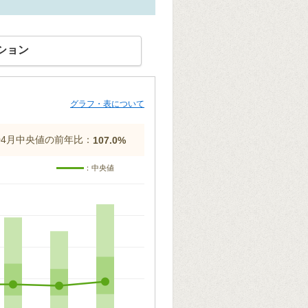
ション
グラフ・表について
年04月中央値の前年比：
107.0%
：中央値