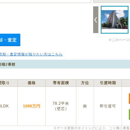
却・査定
※このページ
売却・査定情報が知りたい方はこちら
岩槻2番館
間取り
価格
専有面積
方位
引渡時期
78.2平米
3LDK
1080万円
南
即引渡可
（壁芯）
※データ更新のタイミングにより、ごく稀に募集