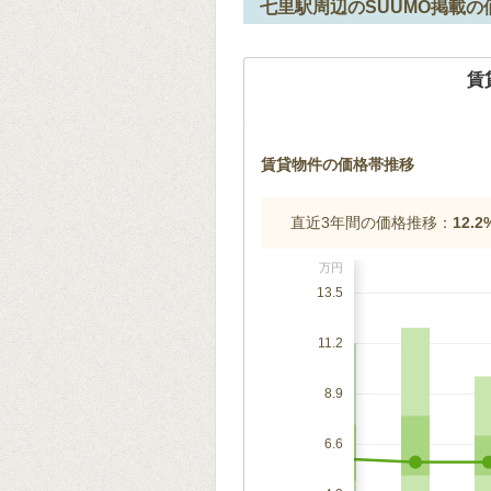
七里駅周辺のSUUMO掲載の
賃
賃貸物件の価格帯推移
直近3年間の価格推移：
12.
万円
13.5
11.2
8.9
6.6