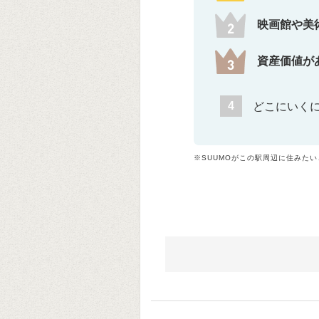
映画館や美
資産価値が
4
どこにいく
※SUUMOがこの駅周辺に住みた