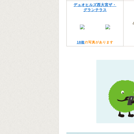
デュオヒルズ西大宮ザ・
グランテラス
18枚
の写真があります