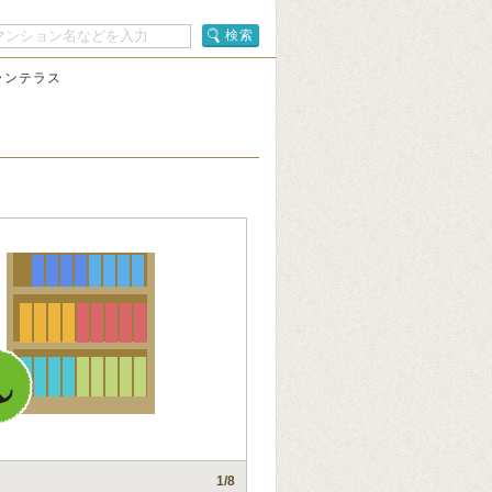
検索
ランテラス
1
/8