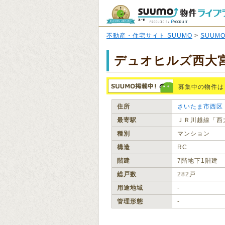
不動産・住宅サイト SUUMO
>
SUUM
デュオヒルズ西大
募集中の物件は
住所
さいたま市西区
最寄駅
ＪＲ川越線「西
種別
マンション
構造
RC
階建
7階地下1階建
総戸数
282戸
用途地域
‐
管理形態
‐