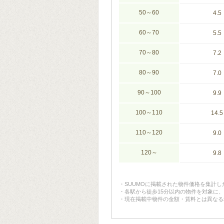
50～60
4.5
60～70
5.5
70～80
7.2
80～90
7.0
90～100
9.9
100～110
14.5
110～120
9.0
120～
9.8
SUUMOに掲載された物件価格を集計
各駅から徒歩15分以内の物件を対象に
現在掲載中物件の金額・賃料とは異なる