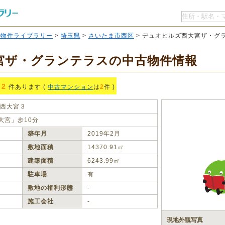
O物件ライブラリー
>
埼玉県
>
さいたま市西区
> デュオヒルズ西大宮ザ・グ
宮ザ・グランテラスの中古物件情報
2
件あります (
中古マンション
は
2
件 )
西大宮３
大宮」歩10分
築年月
2019年2月
敷地面積
14370.91㎡
建築面積
6243.99㎡
駐車場
有
敷地の権利形態
‐
施工会社
‐
現地外観写真