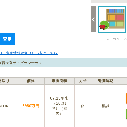
・査定
※このページ
却・査定情報が知りたい方はこちら
ズ西大宮ザ・グランテラス
間取り
価格
専有面積
方位
引渡時期
67.15平米
（20.31
3980万円
南
相談
3LDK
坪）（壁
芯）