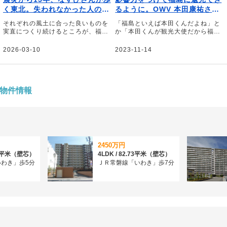
く東北。失われなかった人の温
るように。OWV 本田康祐さん
もりと、新たに芽吹く「街の物
が地元にかける思い
それぞれの風土に合った良いものを
「福島といえば本田くんだよね」と
語」
実直につくり続けるところが、福島
か「本田くんが観光大使だから福島
の魅力だと思っています――。そう
に行こう」と思われるくらいの存在
話すのは、福島県福島市出身のタレ
になりたい――。そう話すのは、４
2026-03-10
2023-11-14
ント・なすびさん。東日本大震災以
人組ボーイズグループ「OWV」のリ
降、地元・福島を盛り上げるために
ーダー、本田康介さん。地元・福島
さまざまな活動を行ってきたなすび
県への思いや思い出の味、今後の展
さんに、地元・福島、そして東北地
望について伺いました。
方の魅力と活動の原動力について伺
物件情報
いました。
2450万円
.56平米（壁芯）
4LDK / 82.73平米（壁芯）
わき」歩5分
ＪＲ常磐線「いわき」歩7分