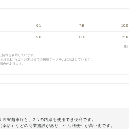
6.1
7.6
10.0
9.0
12.0
15.0
集計
した情報を表示しています。
、各月1日から翌々月末日までの掲載データを元に集計しています。
場合があります。
ＪＲ磐越東線と、2つの路線を使用でき便利です。
（薬店）などの商業施設があり、生活利便性が高い街です。