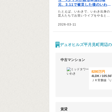
元、3.11で被災した後のいわき
のこと
たとえば、いわきで、いわき出身の
芸人たちでお笑いライブをやると、
すごく盛り上がるけれど出待ちには
誰もいないんです――。いわきの人
2026-03-11
の魅力をそう語るのは、お笑い芸人
の宇宙海賊ゴー☆ジャスさん。震災
をきっかけに発表した本当の地元・
福島県いわき市への思いを伺いまし
た。
デュオヒルズ平月見町周辺の
中古マンション
8280万円
4LDK / 105
ＪＲ常磐線「い
賃貸