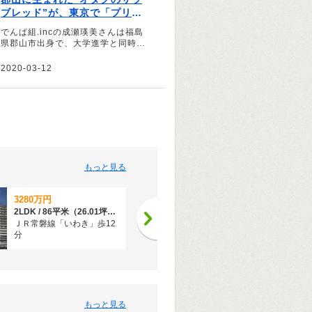
ブレッド”が、東京で「プリキ
ュア」になるまで―― でんぱ
でんぱ組.incの成瀬瑛美さんは福島
組.inc 成瀬瑛美さん【私が育っ
県郡山市出身で、大学進学と同時に
た街の魅力】
上京。今回「プリキュアになる」と
いう夢をかなえるまでの道のりを振
2020-03-12
り返るとともに、夢をかなえるきっ
かけとなった秋葉原の街、そして故
郷・郡山への思いについて伺いまし
た。
もっと見る
3280万円
1100万円
2LDK / 86平米（26.01坪）（壁芯）
4LDK / 91.22平米（壁芯）
ＪＲ常磐線「いわき」歩12
ＪＲ常磐線「内郷」歩29分
分
もっと見る