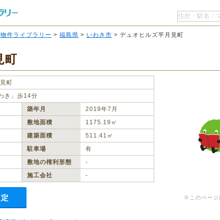
O物件ライブラリー
>
福島県
>
いわき市
> デュオヒルズ平月見町
見町
見町
わき」歩14分
築年月
2019年7月
敷地面積
1175.19㎡
建築面積
511.41㎡
駐車場
有
敷地の権利形態
‐
施工会社
‐
査定
※このページ