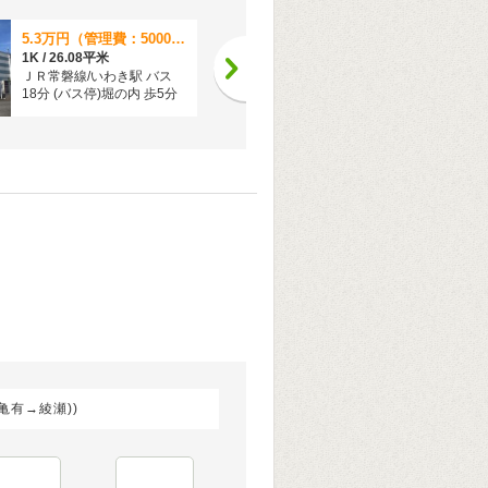
5.3万円（管理費：5000円）
4.6万円（管理費：2000円）
1K / 26.08平米
1K / 26平米
ＪＲ常磐線/いわき駅 バス
ＪＲ常磐線/いわき駅 歩13
18分 (バス停)堀の内 歩5分
分
亀有→綾瀬))