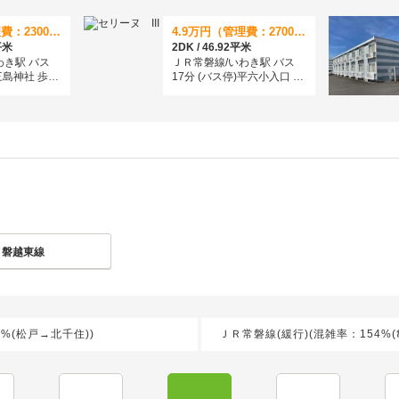
6.3万円（管理費：2300円）
4.9万円（管理費：2700円）
9平米
2DK / 46.92平米
わき駅 バス
ＪＲ常磐線/いわき駅 バス
三島神社 歩5
17分 (バス停)平六小入口 歩
4分
Ｒ磐越東線
%(松戸→北千住))
ＪＲ常磐線(緩行)(混雑率：154%(