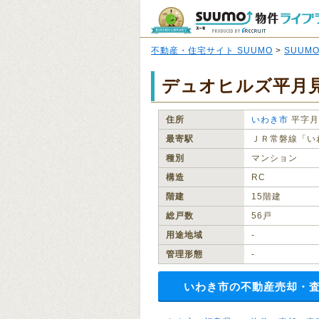
不動産・住宅サイト SUUMO
>
SUUM
デュオヒルズ平月
住所
いわき市
平字月
最寄駅
ＪＲ常磐線「い
種別
マンション
構造
RC
階建
15階建
総戸数
56戸
用途地域
‐
管理形態
‐
いわき市の不動産売却・