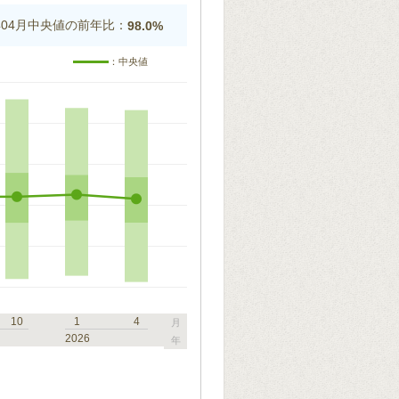
5年04月中央値の前年比：
98.0%
：中央値
10
1
4
月
2026
年