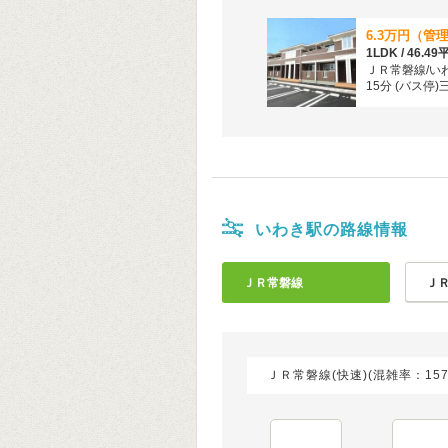
1LDK / 46.4
ＪＲ常磐線/い
15分 (バス停)
分
いわき駅の路線情報
ＪＲ常磐線
Ｊ
ＪＲ常磐線(快速)(混雑率：157