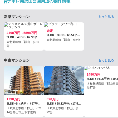
ナポレ開成山公園周辺の物件情報
新築マンション
もっと見る
未定
4198万円～5898万円
2LDK・3LDK / 68.54平米・92.76平米
3LDK・4LDK / 67.39平米～81.71平米
東北新幹線「郡山」歩3分
東北新幹線「郡山」歩24
分
中古マンション
もっと見る
1490万円
ＪＲ磐越西線「郡山富
歩27分
1798万円
690万円
3LDK+S（納戸） / 67平米（20.26坪）（壁芯）
3LDK / 58.12平米（17.58坪）（壁芯）
ＪＲ東北本線「郡山」バス
ＪＲ東北本線「郡山」歩
14分郡山市上下水道局歩3
22分
分