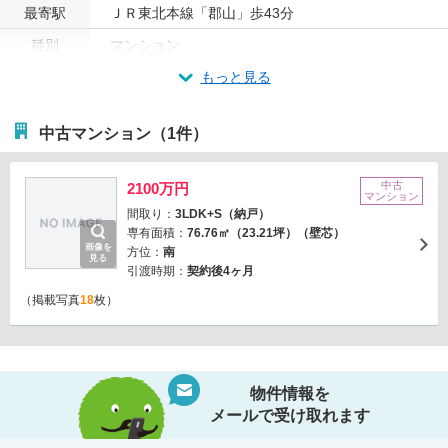
最寄駅
ＪＲ東北本線「郡山」歩43分
種別
マンション
もっと見る
中古マンション（1件）
中古
2100万円
マンション
間取り：
3LDK+S（納戸）
専有面積：
76.76㎡（23.21坪）（壁芯）
画像を
方位：
南
見る
引渡時期：
契約後4ヶ月
（掲載写真
18
枚）
物件情報を
メールで受け取れます