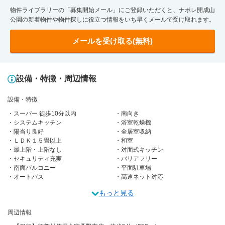
物件ライブラリーの「募集開始メール」にご登録いただくと、ナポレ開成山
公園の新着物件や物件探しに役立つ情報をいち早くメールで受け取れます。
メールを受け取る(無料)
設備・特徴・周辺情報
設備・特徴
スーパー 徒歩10分以内
南向き
システムキッチン
浴室乾燥機
陽当り良好
全居室収納
ＬＤＫ１５畳以上
和室
最上階・上階なし
対面式キッチン
セキュリティ充実
バリアフリー
南面バルコニー
平面駐車場
オートバス
高速ネット対応
もっと見る
周辺情報