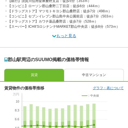
【銀行】須賀川信用金庫桑野支店：徒歩5分（353ｍ）
【コンビニ】ローソン郡山桑野二丁目店：徒歩6分（444ｍ）
【ドラッグストア】マツモトキヨシ郡山桑野店：徒歩7分（498ｍ）
【コンビニ】セブンイレブン郡山島中央公園前店：徒歩7分（503ｍ）
【ドラッグストア】カワチ薬品桑野店：徒歩7分（528ｍ）
【スーパー】ICHII’SロシナンテMARKET郡山中央店：徒歩8分（573ｍ）
もっと見る
郡山駅周辺のSUUMO掲載の価格帯情報
賃貸
中古マンション
賃貸物件の価格帯推移
グラフ・表について
万円
：中央値
10
8.3
6.6