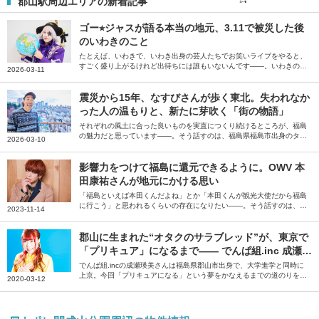
郡山駅周辺エリアの新着記事
ゴー⭐︎ジャスが語る本当の地元、3.11で被災した後
のいわきのこと
たとえば、いわきで、いわき出身の芸人たちでお笑いライブをやると、
すごく盛り上がるけれど出待ちには誰もいないんです――。いわきの人
2026-03-11
の魅力をそう語るのは、お笑い芸人の宇宙海賊ゴー☆ジャスさん。震災
をきっかけに発表した本当の地元・福島県いわき市への思いを伺いまし
た。
震災から15年、なすびさんが歩く東北。失われなか
った人の温もりと、新たに芽吹く「街の物語」
それぞれの風土に合った良いものを実直につくり続けるところが、福島
の魅力だと思っています――。そう話すのは、福島県福島市出身のタレ
2026-03-10
ント・なすびさん。東日本大震災以降、地元・福島を盛り上げるために
さまざまな活動を行ってきたなすびさんに、地元・福島、そして東北地
方の魅力と活動の原動力について伺いました。
影響力をつけて福島に還元できるように。OWV 本
田康祐さんが地元にかける思い
「福島といえば本田くんだよね」とか「本田くんが観光大使だから福島
に行こう」と思われるくらいの存在になりたい――。そう話すのは、４
2023-11-14
人組ボーイズグループ「OWV」のリーダー、本田康介さん。地元・福
島県への思いや思い出の味、今後の展望について伺いました。
郡山に生まれた“オタクのサラブレッド”が、東京で
「プリキュア」になるまで―― でんぱ組.inc 成瀬瑛
美さん【私が育った街の魅力】
でんぱ組.incの成瀬瑛美さんは福島県郡山市出身で、大学進学と同時に
上京。今回「プリキュアになる」という夢をかなえるまでの道のりを振
2020-03-12
り返るとともに、夢をかなえるきっかけとなった秋葉原の街、そして故
郷・郡山への思いについて伺いました。