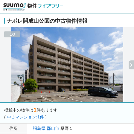
ナポレ開成山公園の中古物件情報
1/3
1
掲載中の物件は
件あります
(
中古マンション:1件
)
住所
福島県
郡山市
桑野１