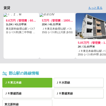
賃貸
もっと見る
8.6万円（管理費：6000円）
5万円（管理費：1800円）
1LDK / 43.23平米
2DK / 45.31平米
東北新幹線/郡山駅 バス7
ＪＲ東北本線/郡山駅 バス
分 (バス停)第二中学校 歩7
15分 (バス停)上川原 歩3分
分
5.05万
2K / 31.65平米
ＪＲ東北本線/郡山駅 バ
20分 (バス停)中野 歩2
郡山駅の路線情報
ＪＲ東北本線
ＪＲ水郡線
ＪＲ磐越西線
ＪＲ磐越東線
東北新幹線