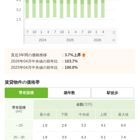
4.9
3.2
1.5
7
10
1
4
7
10
1
4
7
10
1
4
7
10
1
4
月
2023
2024
2025
2026
年
直近3年間の価格推移
：
3.7%上昇
2026年04月中央値の前年比
：
103.7%
2025年04月中央値の前年比
：
100.0%
賃貸物件の価格帯
専有面積
築年数
駅徒歩
金額
(万円)
専有面積
(m²)
最小値
下限
中央値
上限
最大値
～20
1.8
2.8
3.2
4.1
6.0
20～30
1.8
3.5
4.3
5.1
7.4