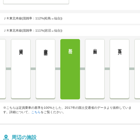
ＪＲ東北本線(混雑率：112%(松島→仙台))
ＪＲ東北本線(混雑率：111%(岩沼→仙台))
須賀川
安積永盛
郡山
日和田
五百川
※こちらは定員乗車の基準を100%とした、2017年の国土交通省のデータより抜粋していま
す。詳細について、
こちら
をご覧ください。
周辺の施設