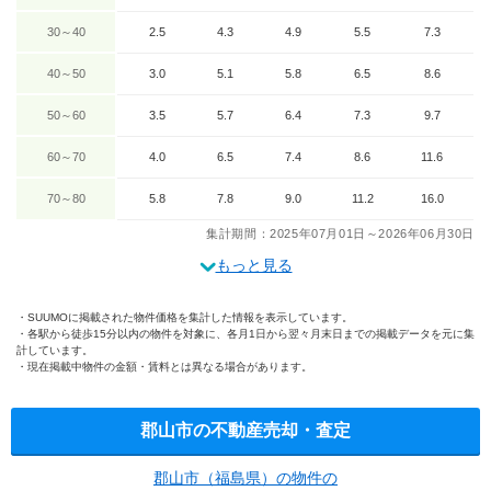
30～40
2.5
4.3
4.9
5.5
7.3
40～50
3.0
5.1
5.8
6.5
8.6
50～60
3.5
5.7
6.4
7.3
9.7
60～70
4.0
6.5
7.4
8.6
11.6
70～80
5.8
7.8
9.0
11.2
16.0
集計期間：2025年07月01日～2026年06月30日
もっと見る
SUUMOに掲載された物件価格を集計した情報を表示しています。
各駅から徒歩15分以内の物件を対象に、各月1日から翌々月末日までの掲載データを元に集
計しています。
現在掲載中物件の金額・賃料とは異なる場合があります。
郡山市の不動産売却・査定
郡山市（福島県）の物件の