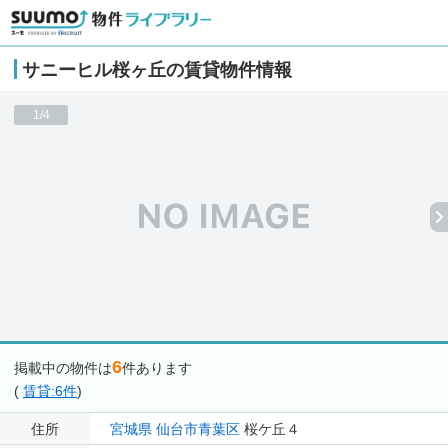
サニーヒル桜ヶ丘の賃貸物件情報
1/4
6
掲載中の物件は
件あります
(
賃貸:6件
)
住所
宮城県
仙台市青葉区
桜ケ丘４