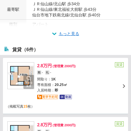
ＪＲ仙山線/北山駅 歩34分
最寄駅
ＪＲ仙山線/東北福祉大前駅 歩43分
仙台市地下鉄南北線/北仙台駅 歩40分
種別
アパート
もっと見る
賃貸（6件）
賃貸
2.8万円
(管理費 2000円)
-
-
敷
礼
間取り：
1K
画像を
専有面積：
20.25㎡
見る
入居時期：
即
（掲載写真
15
枚）
賃貸
2.8万円
(管理費 2000円)