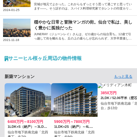
リー子
宮城が地元でよかった。これからもずっとそう思って過ごすと思ってい
ます――。そう話すのは、スパイス料理研究家でタレントの印度カリー
2024-01-25
子さん。6歳から18歳まで暮らし、「印度カリー子」としての活動を支
えてくれた宮城県への思いを綴っていただきました。
穏やかな日常と冒険マンガの街。仙台で私は、美し
く豊かに孤独だった
JUNERAY（ジューンレイ）さんは、ゼロ歳からの仙台育ち。12歳で引
っ越して街を離れるも、丘の上の暮らしが忘れられず、大学卒業後しば
2021-11-18
らくは旭ヶ丘で一人暮らしをしていました。泉中央まで「児童文学のよ
うな街」を歩いたり、仙台・青葉まつり、仙台七夕まつりをはじめとし
たお祭りの華やかさに「RPGや冒険マンガらしさ」や四季を感じたり、
魚介や銘酒などを楽しんだり。「人がいるのになぜか静か」な仙台の魅
サニーヒル桜ヶ丘周辺の物件情報
力を、住む人の目線で語ります。
新築マンション
もっと見る
3850万円
2LDK / 52.06平米（壁
仙台市地下鉄南北線「
台」歩13分
6400万円～8100万円
5900万円～7800万円
1LDK+S（納戸）～3LDK / 70.23平米～70.4平米
1LDK+2S（納戸）～4LDK / 71.31平米～84.52平米
仙台市地下鉄南北線「北四
仙台市地下鉄南北線「北四
番丁」歩7分
番丁」歩9分