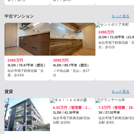
中古マンション
もっと見る
2490万円
仙台市地下鉄南北線「
台」歩11分
2480万円
3090万円
3LDK / 79.47平米（壁芯）
4LDK / 89.7平米（壁芯）
仙台市地下鉄南北線「台
ＪＲ仙山線「北山」歩17
原」歩14分
分
賃貸
もっと見る
6.45万円（管理費：2300円）
7.4万円
1LDK / 41.36平米
1K / 27.02平米
仙台市地下鉄南北線/北仙
仙台市地下鉄南北線/北
台駅 歩20分
台駅 歩9分