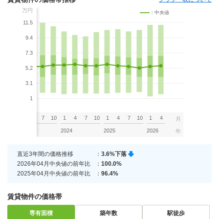
万円
：中央値
11.5
9.4
7.3
5.2
3.1
1
7
10
1
4
7
10
1
4
7
10
1
4
7
10
1
4
月
2023
2024
2025
2026
年
直近3年間の価格推移
：
3.6%下落
2026年04月中央値の前年比
：
100.0%
2025年04月中央値の前年比
：
96.4%
賃貸物件の価格帯
専有面積
築年数
駅徒歩