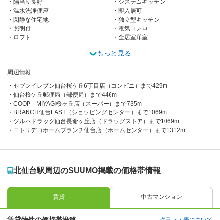
陽当り良好
システムキッチン
温水洗浄便座
即入居可
閑静な住宅地
独立型キッチン
照明付
電気コンロ
ロフト
全居室洋室
もっと見る
周辺情報
セブンイレブン仙台桜ケ丘6丁目店（コンビニ）まで429m
仙台桜ケ丘郵便局（郵便局）まで446m
COOP MIYAGI桜ヶ丘店（スーパー）まで735m
BRANCH仙台EAST（ショッピングセンター）まで1069m
ツルハドラッグ仙台長命ヶ丘店（ドラッグストア）まで1069m
ニトリデコホームブランチ仙台店（ホームセンター）まで1312m
北仙台駅周辺のSUUMO掲載の価格帯情報
賃貸
中古マンション
賃貸物件の価格帯推移
グラフ・表について