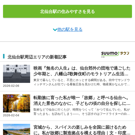
北仙台駅の住みやすさを見る
他の駅を見る
北仙台駅周辺エリアの新着記事
映画『無名の人生』は、仙台郊外の団地で過ごした
少年期と、八幡山⇄歌舞伎町のモラトリアム生活か
ら生まれた｜文・鈴木竜也（映画監督）
東京で暮らしていると、不意にホッとする瞬間がある。街中でサンドウ
ィッチマンさんが出ている看板広告を見かけた時、物産展かなんかで萩
2026-02-06
の月を見かけた時。それと、移動中の電車の窓から団地っぽいエリアを
見かけた時……。そう話すのは、映画監督の鈴木竜也さん。幼少期を過
ごした仙台と、モラトリアム期間を過ごした八幡山での日々を綴ってい
転勤族に育った私が唯一「故郷」と呼べる仙台へ。
ただきました。
消えた景色のなかに、子どもの頃の自分を探しに行
く｜文・白央篤司
取材などで仙台に行くたび、時間をつくって「かつて住んでいた、私が
育ったまち」を訪ねてしまう――。そう話すのはフードライターの白央
2026-02-04
篤司さん。唯一”故郷”と呼べる仙台での思い出を綴っていただきまし
た。
宮城から、スパイスの楽しみを全国に届けるため
に。私が故郷に製造拠点を構える理由｜文・印度カ