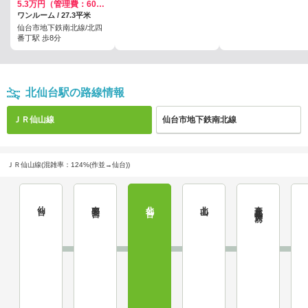
5.3万円（管理費：6000円）
ワンルーム / 27.3平米
仙台市地下鉄南北線/北四
番丁駅 歩8分
北仙台駅の路線情報
ＪＲ仙山線
仙台市地下鉄南北線
ＪＲ仙山線(混雑率：124%(作並→仙台))
仙台
東照宮
北仙台
北山
東北福祉大前