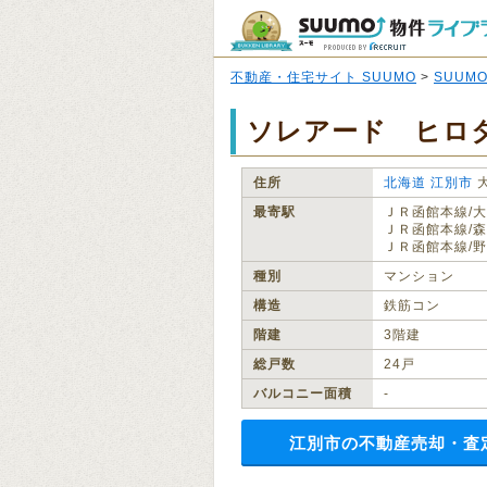
不動産・住宅サイト SUUMO
>
SUUM
ソレアード ヒロ
住所
北海道
江別市
最寄駅
ＪＲ函館本線/大
ＪＲ函館本線/森
ＪＲ函館本線/野
種別
マンション
構造
鉄筋コン
階建
3階建
総戸数
24戸
バルコニー面積
‐
江別市の不動産売却・査