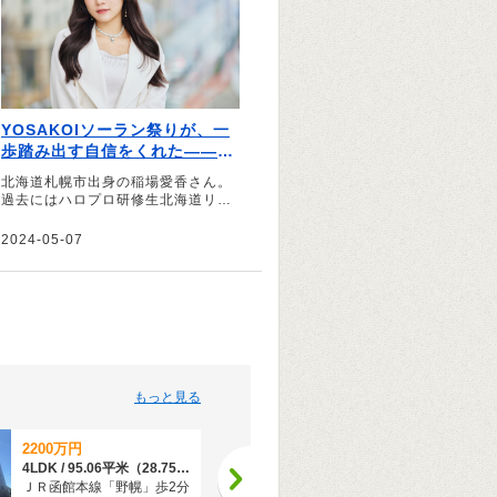
YOSAKOIソーラン祭りが、一
歩踏み出す自信をくれた――稲
場愛香さんの札幌愛。
北海道札幌市出身の稲場愛香さん。
過去にはハロプロ研修生北海道リー
ダーを務めたり、現在も北海道でレ
ギュラーを持つなど、幼少期から現
2024-05-07
在までの札幌での思い出や地元愛に
ついて伺いました。
もっと見る
2200万円
1680万円
4LDK / 95.06平米（28.75坪）（壁芯）
4LDK / 95.89平米（29.00坪）（壁芯）
ＪＲ函館本線「野幌」歩2分
ＪＲ函館本線「野幌」歩2分