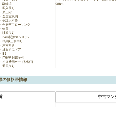
駐輪場
988m
即入居可
最上階
全居室収納
保証人不要
全居室フローリング
物置
眺望良好
24時間換気システム
3駅以上利用可
東南向き
洗面所にドア
BS
IT重説 対応物件
初期費用カード決済可
通風良好
載の価格帯情報
貸
中古マン