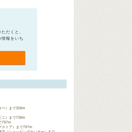
いただくと、
つ情報をいち
ー）まで358m
ニ）まで738m
797m
ストア）まで797m
麻店（ショッピングセンター）まで