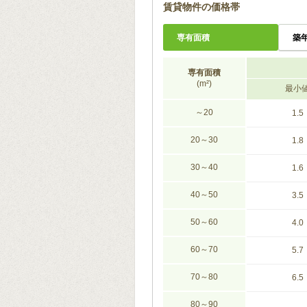
賃貸物件の価格帯
専有面積
築
専有面積
(m²)
最小
～20
1.5
20～30
1.8
30～40
1.6
40～50
3.5
50～60
4.0
60～70
5.7
70～80
6.5
80～90