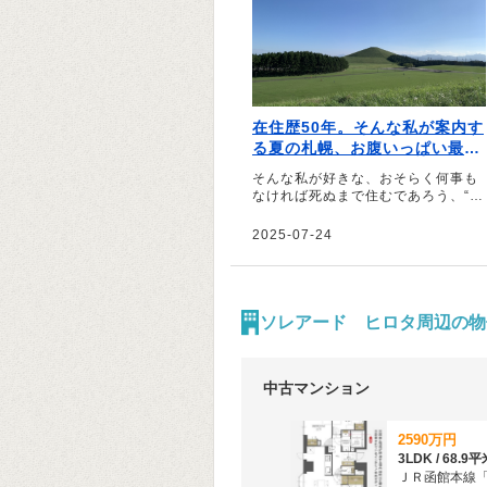
在住歴50年。そんな私が案内す
る夏の札幌、お腹いっぱい最強
最高ツアー｜文・前田麦（イラ
そんな私が好きな、おそらく何事も
ストレーター）
なければ死ぬまで住むであろう、“住
みたい街”否、“気がついたら住み続
けている街”、札幌――。そう話すの
2025-07-24
は、イラストレーターの前田麦さ
ん。在住歴50年の前田さんが、北海
道に来た友人をアテンドしていると
いうお気に入りのコースを紹介して
くれました。
ソレアード ヒロタ周辺の物
中古マンション
2590万円
ＪＲ函館本線