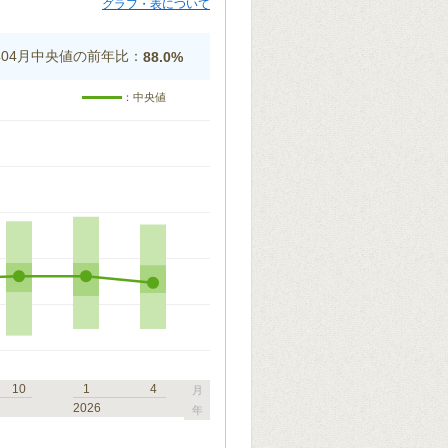
グラフ・表について
5年04月中央値の前年比：
88.0%
：中央値
10
1
4
月
2026
年