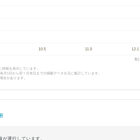
10.5
11.0
12.1
集計
した情報を表示しています。
、各月1日から翌々月末日までの掲載データを元に集計しています。
場合があります。
所
線が運行しています。