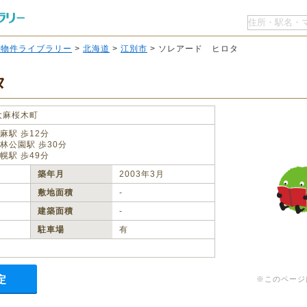
O物件ライブラリー
>
北海道
>
江別市
> ソレアード ヒロタ
タ
大麻桜木町
麻駅 歩12分
林公園駅 歩30分
幌駅 歩49分
築年月
2003年3月
敷地面積
‐
建築面積
‐
駐車場
有
定
※このページ