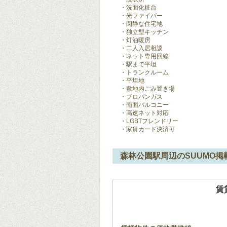
洗面化粧台
光ファイバー
閑静な住宅地
独立型キッチン
灯油暖房
二人入居相談
ネット専用回線
駅まで平坦
トランクルーム
平坦地
敷地内ごみ置き場
プロパンガス
南面バルコニー
高速ネット対応
LGBTフレンドリー
家賃カード決済可
森林公園駅周辺のSUUMO掲
賃