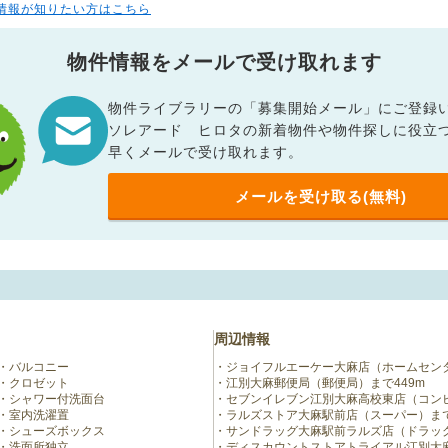
情報が知りたい方はこちら
物件情報をメールで受け取れます
物件ライブラリーの「募集開始メール」にご登録
ソレアード ヒロタの新着物件や物件探しに役立
早くメールで受け取れます。
メールを受け取る(無料)
周辺情報
バルコニー
ジョイフルエーケー大麻店（ホームセンタ
クロゼット
江別大麻郵便局（郵便局）まで449m
シャワー付洗面台
セブンイレブン江別大麻高校東店（コンビ
室内洗濯置
ラルズストア大麻駅前店（スーパー）まで
シューズボックス
サンドラッグ大麻駅前ラルズ店（ドラッグ
洗面所独立
ディスカウントストアトライアル江別大