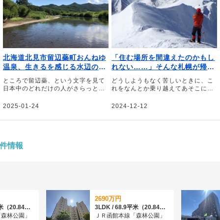
北海道北見市留辺蘂町おんねゆ
「住む場所を間違えたのかもし
温泉、生きるを感じる水辺の野
れない……」そんな札幌が帰り
遊び生活｜文・山内創
たい街になった｜文・野村良太
ところで留辺蘂、という文字を見て
どうしようもなく苦しいときに、こ
日本中のどれだけの人がさらっと読
れをなんとか乗り越えてあそこに帰
むことができるだろう――。そう話
ろう。そう思える場所が僕にはある
すのは、北海道北見市にある北の大
――。そう話すのは、登山家の野村
2025-01-24
2024-12-12
地の水族館の館長、山内創さん。当
良太さん。大学進学を機に移り住ん
初は3年で離れようと考えていた山
だ北海道札幌市。「住む場所を間違
内さんが、干支が一周してもまだま
えたかもしれない」と思うほどの厳
だやりたいことがある、と話す留辺
しさを感じながらも今では「帰りた
蘂（るべしべ）町を起点とした野遊
い」と思うようになった街への思い
件情報
び生活について綴っていただきまし
を綴っていただきました。
た。
2690万円
3LDK / 68.9平米（20.84坪）（壁芯）
3LDK / 68.9平米（20.84坪）（壁芯）
「森林公園」
ＪＲ函館本線「森林公園」