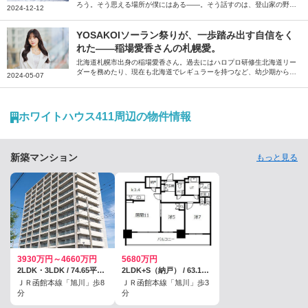
ろう。そう思える場所が僕にはある――。そう話すのは、登山家の野村
2024-12-12
良太さん。大学進学を機に移り住んだ北海道札幌市。「住む場所を間違
えたかもしれない」と思うほどの厳しさを感じながらも今では「帰りた
い」と思うようになった街への思いを綴っていただきました。
YOSAKOIソーラン祭りが、一歩踏み出す自信をく
れた――稲場愛香さんの札幌愛。
北海道札幌市出身の稲場愛香さん。過去にはハロプロ研修生北海道リー
ダーを務めたり、現在も北海道でレギュラーを持つなど、幼少期から現
2024-05-07
在までの札幌での思い出や地元愛について伺いました。
ホワイトハウス411周辺の物件情報
新築マンション
もっと見る
3930万円～4660万円
5680万円
2LDK・3LDK / 74.65平米～89.65平米
2LDK+S（納戸） / 63.1平米（登記）
ＪＲ函館本線「旭川」歩8
ＪＲ函館本線「旭川」歩3
分
分