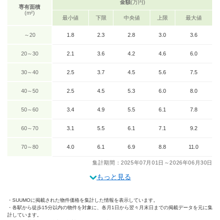
金額
(万円)
専有面積
(m²)
最小値
下限
中央値
上限
最大値
～20
1.8
2.3
2.8
3.0
3.6
20～30
2.1
3.6
4.2
4.6
6.0
30～40
2.5
3.7
4.5
5.6
7.5
40～50
2.5
4.5
5.3
6.0
8.0
50～60
3.4
4.9
5.5
6.1
7.8
60～70
3.1
5.5
6.1
7.1
9.2
70～80
4.0
6.1
6.9
8.8
11.0
集計期間：2025年07月01日～2026年06月30日
もっと見る
SUUMOに掲載された物件価格を集計した情報を表示しています。
各駅から徒歩15分以内の物件を対象に、各月1日から翌々月末日までの掲載データを元に集
計しています。