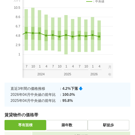
万円
：中央値
10.5
8.6
6.7
4.8
2.9
1
7
10
1
4
7
10
1
4
7
10
1
4
7
10
1
4
月
2023
2024
2025
2026
年
直近3年間の価格推移
：
4.2%下落
2026年04月中央値の前年比
：
100.0%
2025年04月中央値の前年比
：
95.8%
賃貸物件の価格帯
専有面積
築年数
駅徒歩