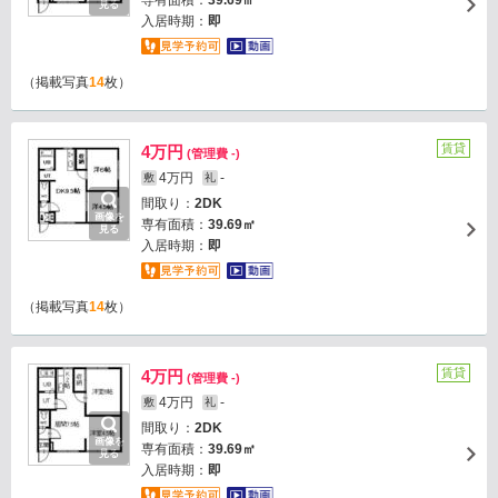
専有面積：
39.69㎡
見る
入居時期：
即
（掲載写真
14
枚）
賃貸
4万円
(管理費 -)
4万円
-
敷
礼
間取り：
2DK
画像を
専有面積：
39.69㎡
見る
入居時期：
即
（掲載写真
14
枚）
賃貸
4万円
(管理費 -)
4万円
-
敷
礼
間取り：
2DK
画像を
専有面積：
39.69㎡
見る
入居時期：
即