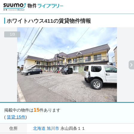
ホワイトハウス411の賃貸物件情報
1/3
15
掲載中の物件は
件あります
(
賃貸:15件
)
住所
北海道
旭川市
永山四条１１