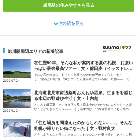
旭川駅の住みやすさを見る
他の駅を見る
旭川駅周辺エリアの新着記事
在住歴50年。そんな私が案内する夏の札幌、お腹い
っぱい最強最高ツアー｜文・前田麦（イラストレー
ター）
そんな私が好きな、おそらく何事もなければ死ぬまで住むであろ
う、“住みたい街”否、“気がついたら住み続けている街”、札幌――。そう
2025-07-24
話すのは、イラストレーターの前田麦さん。在住歴50年の前田さんが、
北海道に来た友人をアテンドしているというお気に入りのコースを紹介
してくれました。
北海道北見市留辺蘂町おんねゆ温泉、生きるを感じ
る水辺の野遊び生活｜文・山内創
ところで留辺蘂、という文字を見て日本中のどれだけの人がさらっと読
むことができるだろう――。そう話すのは、北海道北見市にある北の大
2025-01-24
地の水族館の館長、山内創さん。当初は3年で離れようと考えていた山
内さんが、干支が一周してもまだまだやりたいことがある、と話す留辺
蘂（るべしべ）町を起点とした野遊び生活について綴っていただきまし
「住む場所を間違えたのかもしれない……」そんな
た。
札幌が帰りたい街になった｜文・野村良太
どうしようもなく苦しいときに、これをなんとか乗り越えてあそこに帰