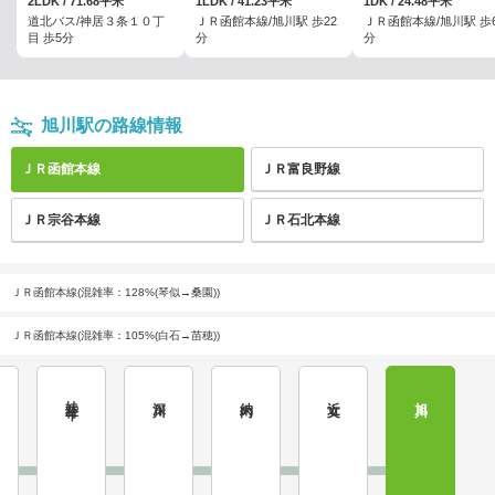
2LDK / 71.68平米
1LDK / 41.23平米
1DK / 24.48平米
道北バス/神居３条１０丁
ＪＲ函館本線/旭川駅 歩22
ＪＲ函館本線/旭川駅 歩6
目 歩5分
分
分
旭川駅の路線情報
ＪＲ函館本線
ＪＲ富良野線
ＪＲ宗谷本線
ＪＲ石北本線
ＪＲ函館本線(混雑率：128%(琴似→桑園))
ＪＲ函館本線(混雑率：105%(白石→苗穂))
妹背牛
深川
納内
近文
旭川