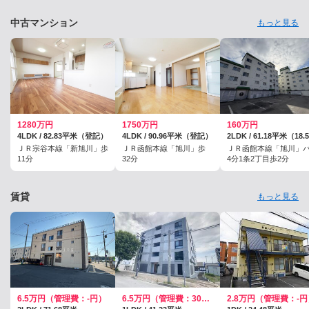
中古マンション
もっと見る
1280万円
1750万円
160万円
4LDK / 82.83平米（登記）
4LDK / 90.96平米（登記）
ＪＲ宗谷本線「新旭川」歩
ＪＲ函館本線「旭川」歩
ＪＲ函館本線「旭川」
11分
32分
4分1条2丁目歩2分
賃貸
もっと見る
6.5万円（管理費：-円）
6.5万円（管理費：3000円）
2.8万円（管理費：-