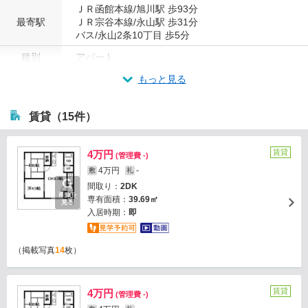
ＪＲ函館本線/旭川駅 歩93分
最寄駅
ＪＲ宗谷本線/永山駅 歩31分
バス/永山2条10丁目 歩5分
種別
アパート
もっと見る
賃貸（15件）
賃貸
4万円
(管理費 -)
4万円
-
敷
礼
間取り：
2DK
画像を
専有面積：
39.69㎡
見る
入居時期：
即
（掲載写真
14
枚）
賃貸
4万円
(管理費 -)