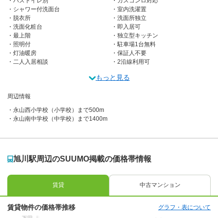
バストイレ別
ガスコンロ対応
シャワー付洗面台
室内洗濯置
脱衣所
洗面所独立
洗面化粧台
即入居可
最上階
独立型キッチン
照明付
駐車場1台無料
灯油暖房
保証人不要
二人入居相談
2沿線利用可
もっと見る
周辺情報
永山西小学校（小学校）まで500m
永山南中学校（中学校）まで1400m
旭川駅周辺のSUUMO掲載の価格帯情報
賃貸
中古マンション
賃貸物件の価格帯推移
グラフ・表について