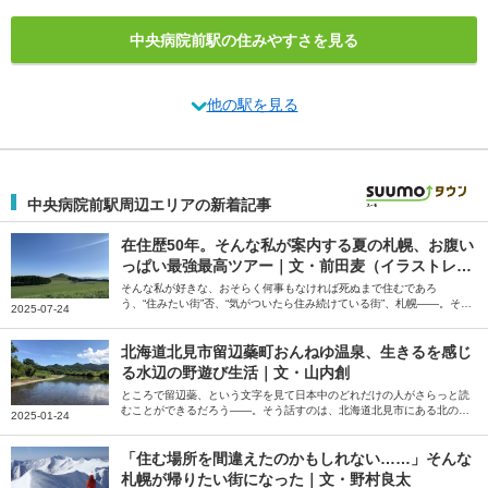
中央病院前駅の住みやすさを見る
他の駅を見る
中央病院前駅周辺エリアの新着記事
在住歴50年。そんな私が案内する夏の札幌、お腹い
っぱい最強最高ツアー｜文・前田麦（イラストレー
ター）
そんな私が好きな、おそらく何事もなければ死ぬまで住むであろ
う、“住みたい街”否、“気がついたら住み続けている街”、札幌――。そう
2025-07-24
話すのは、イラストレーターの前田麦さん。在住歴50年の前田さんが、
北海道に来た友人をアテンドしているというお気に入りのコースを紹介
してくれました。
北海道北見市留辺蘂町おんねゆ温泉、生きるを感じ
る水辺の野遊び生活｜文・山内創
ところで留辺蘂、という文字を見て日本中のどれだけの人がさらっと読
むことができるだろう――。そう話すのは、北海道北見市にある北の大
2025-01-24
地の水族館の館長、山内創さん。当初は3年で離れようと考えていた山
内さんが、干支が一周してもまだまだやりたいことがある、と話す留辺
蘂（るべしべ）町を起点とした野遊び生活について綴っていただきまし
「住む場所を間違えたのかもしれない……」そんな
た。
札幌が帰りたい街になった｜文・野村良太