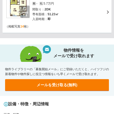
-
5.7万円
敷
礼
間取り：
2DK
画像を
専有面積：
51.23㎡
見る
入居時期：
即
（掲載写真
14
枚）
物件情報を
メールで受け取れます
物件ライブラリーの「募集開始メール」にご登録いただくと、ハイツフジの
新着物件や物件探しに役立つ情報をいち早くメールで受け取れます。
メールを受け取る(無料)
設備・特徴・周辺情報