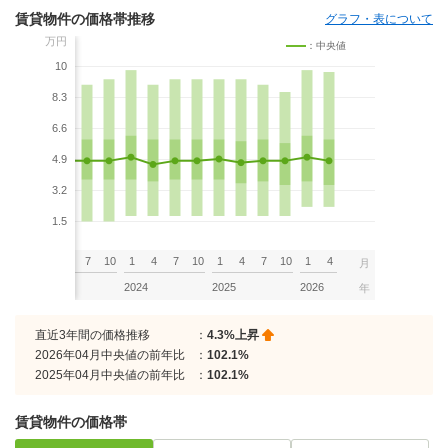
賃貸物件の価格帯推移
グラフ・表について
万円
：中央値
10
8.3
6.6
4.9
3.2
1.5
7
10
1
4
7
10
1
4
7
10
1
4
7
10
1
4
月
2023
2024
2025
2026
年
直近3年間の価格推移
：
4.3%上昇
2026年04月中央値の前年比
：
102.1%
2025年04月中央値の前年比
：
102.1%
賃貸物件の価格帯