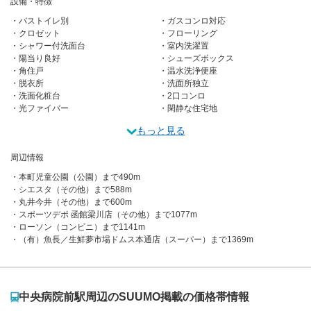
設備・特徴
バストイレ別
ガスコンロ対応
クロゼット
フローリング
シャワー付洗面台
室内洗濯置
陽当り良好
シューズボックス
角住戸
温水洗浄便座
脱衣所
洗面所独立
洗面化粧台
2口コンロ
光ファイバー
閑静な住宅地
もっと見る
周辺情報
本町児童公園（公園）まで490m
シエスタ（その他）まで588m
丸井今井（その他）まで600m
スポーツデポ 函館梁川店（その他）まで1077m
ローソン（コンビニ）まで1141m
（有）魚長／生鮮夢市場ドムス本通店（スーパー）まで1369m
中央病院前駅周辺のSUUMO掲載の価格帯情報