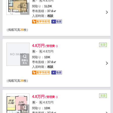
-
4.8万円
敷
礼
間取り：
1LDK
画像を
専有面積：
37.6㎡
見る
入居時期：
相談
（掲載写真
20
枚）
賃貸
4.8万円
(管理費 -)
-
4.8万円
敷
礼
間取り：
1DK
画像を
専有面積：
37.6㎡
見る
入居時期：
相談
（掲載写真
20
枚）
賃貸
4.8万円
(管理費 -)
-
4.8万円
敷
礼
間取り：
1DK
画像を