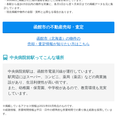
SUUMOに掲載された物件価格を集計した情報を表示しています。
各駅から徒歩15分以内の物件を対象に、各月1日から翌々月末日までの掲載データを元に集
計しています。
現在掲載中物件の金額・賃料とは異なる場合があります。
函館市の不動産売却・査定
函館市（北海道）の物件の
売却・査定情報が知りたい方はこちら
中央病院前駅ってこんな場所
中央病院前駅は、函館市電湯川線が運行しています。
駅周辺にはスーパー、コンビニ、薬局（薬店）などの商業施
設があり、生活利便性が高い街です。
また、幼稚園・保育園、中学校があるので、教育環境も充実
しています。
※掲載しているアクセス情報は2021年03月時点のものです。
※経路情報、所要時間情報は平日・日中の標準的な所要時間での乗り換え経路を採用していま
す。