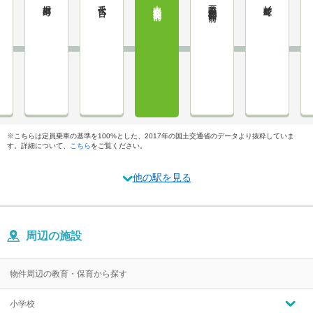
堀川町
千代台
中央病院前
五稜郭公園前
杉並町
※こちらは定員乗車の基準を100%とした、2017年の国土交通省のデータより抜粋していま
す。詳細について、
こちら
をご覧ください。
他の駅を見る
周辺の施設
物件周辺の教育・保育から探す
小学校