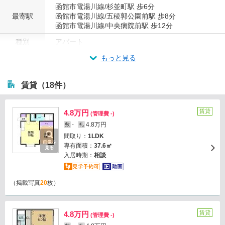
函館市電湯川線/杉並町駅 歩6分
最寄駅
函館市電湯川線/五稜郭公園前駅 歩8分
函館市電湯川線/中央病院前駅 歩12分
種別
アパート
もっと見る
賃貸（18件）
賃貸
4.8万円
(管理費 -)
-
4.8万円
敷
礼
間取り：
1LDK
画像を
専有面積：
37.6㎡
見る
入居時期：
相談
（掲載写真
20
枚）
賃貸
4.8万円
(管理費 -)