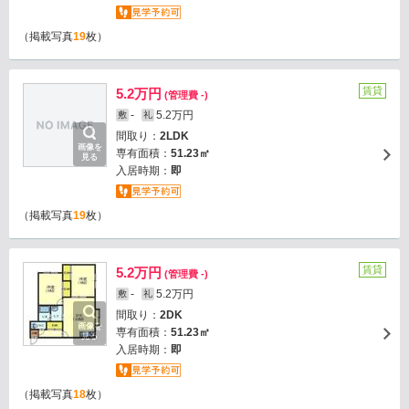
（掲載写真
19
枚）
賃貸
5.2万円
(管理費 -)
-
5.2万円
敷
礼
間取り：
2LDK
画像を
専有面積：
51.23㎡
見る
入居時期：
即
（掲載写真
19
枚）
賃貸
5.2万円
(管理費 -)
-
5.2万円
敷
礼
間取り：
2DK
画像を
専有面積：
51.23㎡
見る
入居時期：
即
（掲載写真
18
枚）