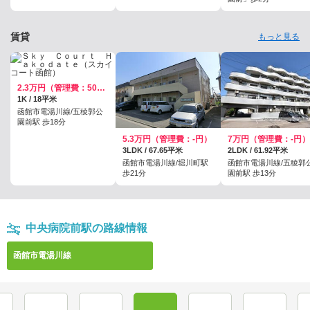
賃貸
もっと見る
2.3万円（管理費：5000円）
1K / 18平米
函館市電湯川線/五稜郭公
園前駅 歩18分
5.3万円（管理費：-円）
7万円（管理費：-円）
3LDK / 67.65平米
2LDK / 61.92平米
函館市電湯川線/堀川町駅
函館市電湯川線/五稜郭
歩21分
園前駅 歩13分
中央病院前駅の路線情報
函館市電湯川線