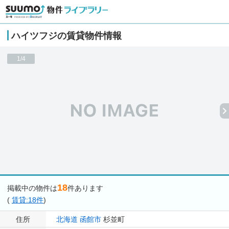
ハイツフジの賃貸物件情報
1/4
18
掲載中の物件は
件あります
(
賃貸:18件
)
住所
北海道
函館市
杉並町