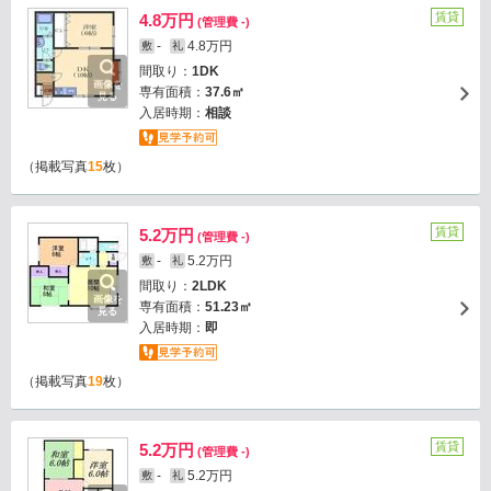
賃貸
4.8万円
(管理費 -)
-
4.8万円
敷
礼
間取り：
1DK
画像を
専有面積：
37.6㎡
見る
入居時期：
相談
（掲載写真
15
枚）
賃貸
5.2万円
(管理費 -)
-
5.2万円
敷
礼
間取り：
2LDK
画像を
専有面積：
51.23㎡
見る
入居時期：
即
（掲載写真
19
枚）
賃貸
5.2万円
(管理費 -)
-
5.2万円
敷
礼