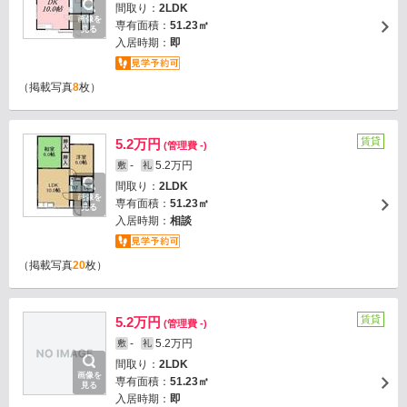
間取り：
2LDK
画像を
専有面積：
51.23㎡
見る
入居時期：
即
（掲載写真
8
枚）
賃貸
5.2万円
(管理費 -)
-
5.2万円
敷
礼
間取り：
2LDK
画像を
専有面積：
51.23㎡
見る
入居時期：
相談
（掲載写真
20
枚）
賃貸
5.2万円
(管理費 -)
-
5.2万円
敷
礼
間取り：
2LDK
画像を
専有面積：
51.23㎡
見る
入居時期：
即