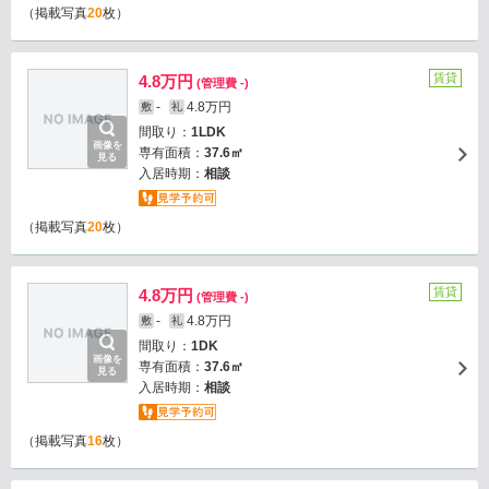
（掲載写真
20
枚）
賃貸
4.8万円
(管理費 -)
-
4.8万円
敷
礼
間取り：
1LDK
画像を
専有面積：
37.6㎡
見る
入居時期：
相談
（掲載写真
20
枚）
賃貸
4.8万円
(管理費 -)
-
4.8万円
敷
礼
間取り：
1DK
画像を
専有面積：
37.6㎡
見る
入居時期：
相談
（掲載写真
16
枚）