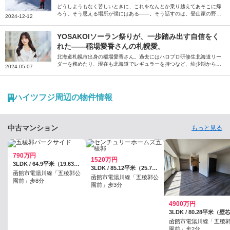
どうしようもなく苦しいときに、これをなんとか乗り越えてあそこに帰
ろう。そう思える場所が僕にはある――。そう話すのは、登山家の野村
2024-12-12
良太さん。大学進学を機に移り住んだ北海道札幌市。「住む場所を間違
えたかもしれない」と思うほどの厳しさを感じながらも今では「帰りた
い」と思うようになった街への思いを綴っていただきました。
YOSAKOIソーラン祭りが、一歩踏み出す自信をく
れた――稲場愛香さんの札幌愛。
北海道札幌市出身の稲場愛香さん。過去にはハロプロ研修生北海道リー
ダーを務めたり、現在も北海道でレギュラーを持つなど、幼少期から現
2024-05-07
在までの札幌での思い出や地元愛について伺いました。
ハイツフジ周辺の物件情報
中古マンション
もっと見る
790万円
1520万円
3LDK / 64.9平米（19.63坪）（壁芯）
3LDK / 85.12平米（25.74坪）（登記）
函館市電湯川線「五稜郭公
函館市電湯川線「五稜郭公
園前」歩8分
園前」歩3分
4900万円
3LDK / 80.28平米（壁
函館市電湯川線「五稜
園前」歩2分