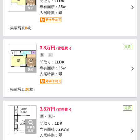
間取り：
1LDK
画像を
専有面積：
35㎡
見る
入居時期：
即
（掲載写真
8
枚）
賃貸
3.8万円
(管理費 -)
-
-
敷
礼
間取り：
1LDK
画像を
専有面積：
35㎡
見る
入居時期：
即
（掲載写真
20
枚）
賃貸
3.8万円
(管理費 -)
-
-
敷
礼
間取り：
1DK
画像を
専有面積：
29.7㎡
見る
入居時期：
即