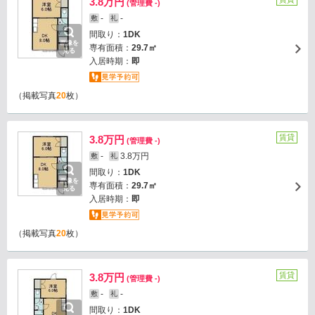
3.8万円
(管理費 -)
-
-
敷
礼
間取り：
1DK
画像を
専有面積：
29.7㎡
見る
入居時期：
即
（掲載写真
20
枚）
賃貸
3.8万円
(管理費 -)
-
3.8万円
敷
礼
間取り：
1DK
画像を
専有面積：
29.7㎡
見る
入居時期：
即
（掲載写真
20
枚）
賃貸
3.8万円
(管理費 -)
-
-
敷
礼
間取り：
1DK