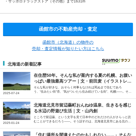
サッポロドラックストア（その他）まで1631m
函館市の不動産売却・査定
函館市（北海道）の物件の
売却・査定情報が知りたい方はこちら
北海道の新着記事
在住歴50年。そんな私が案内する夏の札幌、お腹い
っぱい最強最高ツアー｜文・前田麦（イラストレー
ター）
そんな私が好きな、おそらく何事もなければ死ぬまで住むであろ
う、“住みたい街”否、“気がついたら住み続けている街”、札幌――。そう
2025-07-24
話すのは、イラストレーターの前田麦さん。在住歴50年の前田さんが、
北海道に来た友人をアテンドしているというお気に入りのコースを紹介
してくれました。
北海道北見市留辺蘂町おんねゆ温泉、生きるを感じ
る水辺の野遊び生活｜文・山内創
ところで留辺蘂、という文字を見て日本中のどれだけの人がさらっと読
むことができるだろう――。そう話すのは、北海道北見市にある北の大
2025-01-24
地の水族館の館長、山内創さん。当初は3年で離れようと考えていた山
内さんが、干支が一周してもまだまだやりたいことがある、と話す留辺
蘂（るべしべ）町を起点とした野遊び生活について綴っていただきまし
「住む場所を間違えたのかもしれない……」そんな