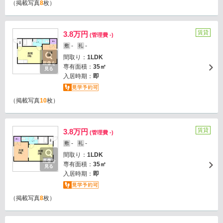
（掲載写真
8
枚）
賃貸
3.8万円
(管理費 -)
-
-
敷
礼
間取り：
1LDK
画像を
専有面積：
35㎡
見る
入居時期：
即
（掲載写真
10
枚）
賃貸
3.8万円
(管理費 -)
-
-
敷
礼
間取り：
1LDK
画像を
専有面積：
35㎡
見る
入居時期：
即
（掲載写真
8
枚）