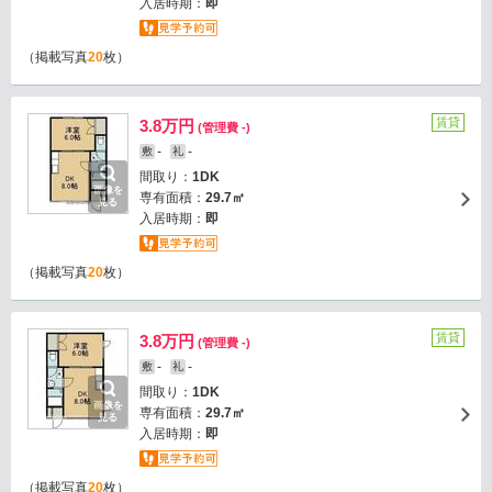
入居時期：
即
（掲載写真
20
枚）
賃貸
3.8万円
(管理費 -)
-
-
敷
礼
間取り：
1DK
画像を
専有面積：
29.7㎡
見る
入居時期：
即
（掲載写真
20
枚）
賃貸
3.8万円
(管理費 -)
-
-
敷
礼
間取り：
1DK
画像を
専有面積：
29.7㎡
見る
入居時期：
即
（掲載写真
20
枚）