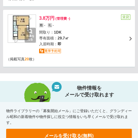
賃貸
3.8万円
(管理費 -)
-
-
敷
礼
間取り：
1DK
画像を
専有面積：
29.7㎡
見る
入居時期：
即
（掲載写真
20
枚）
物件情報を
メールで受け取れます
物件ライブラリーの「募集開始メール」にご登録いただくと、グランディー
ル昭和の新着物件や物件探しに役立つ情報をいち早くメールで受け取れま
す。
メールを受け取る(無料)