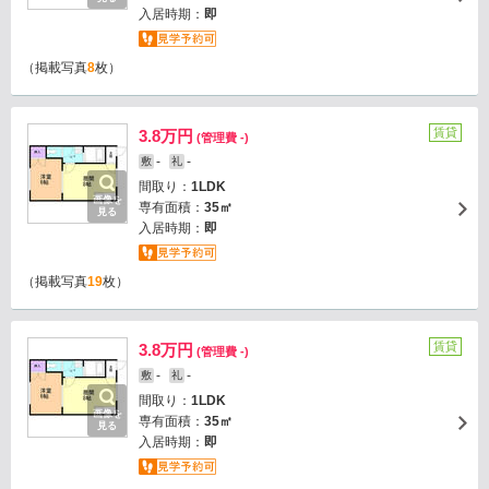
入居時期：
即
（掲載写真
8
枚）
賃貸
3.8万円
(管理費 -)
-
-
敷
礼
間取り：
1LDK
画像を
専有面積：
35㎡
見る
入居時期：
即
（掲載写真
19
枚）
賃貸
3.8万円
(管理費 -)
-
-
敷
礼
間取り：
1LDK
画像を
専有面積：
35㎡
見る
入居時期：
即