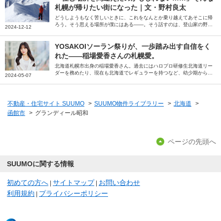
た。
札幌が帰りたい街になった｜文・野村良太
どうしようもなく苦しいときに、これをなんとか乗り越えてあそこに帰
ろう。そう思える場所が僕にはある――。そう話すのは、登山家の野村
2024-12-12
良太さん。大学進学を機に移り住んだ北海道札幌市。「住む場所を間違
えたかもしれない」と思うほどの厳しさを感じながらも今では「帰りた
い」と思うようになった街への思いを綴っていただきました。
YOSAKOIソーラン祭りが、一歩踏み出す自信をく
れた――稲場愛香さんの札幌愛。
北海道札幌市出身の稲場愛香さん。過去にはハロプロ研修生北海道リー
ダーを務めたり、現在も北海道でレギュラーを持つなど、幼少期から現
2024-05-07
在までの札幌での思い出や地元愛について伺いました。
不動産・住宅サイト SUUMO
>
SUUMO物件ライブラリー
>
北海道
>
函館市
>
グランディール昭和
ページの先頭へ
SUUMOに関する情報
初めての方へ
サイトマップ
お問い合わせ
|
|
利用規約
プライバシーポリシー
|