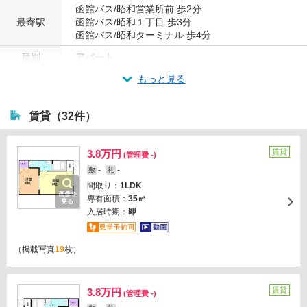
函館バス/昭和営業所前 歩2分
最寄駅
函館バス/昭和１丁目 歩3分
函館バス/昭和ターミナル 歩4分
種別
アパート
もっと見る
賃貸（32件）
賃貸
3.8万円
(管理費 -)
-
-
敷
礼
間取り：
1LDK
画像を
専有面積：
35㎡
見る
入居時期：
即
（掲載写真
19
枚）
賃貸
3.8万円
(管理費 -)