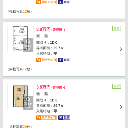
（掲載写真
12
枚）
賃貸
3.8万円
(管理費 -)
-
-
敷
礼
間取り：
1DK
画像を
専有面積：
29.7㎡
見る
入居時期：
即
（掲載写真
12
枚）
賃貸
3.8万円
(管理費 -)
-
-
敷
礼
間取り：
1DK
画像を
専有面積：
29.7㎡
見る
入居時期：
即
（掲載写真
20
枚）