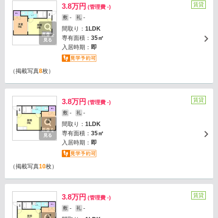
賃貸
3.8万円
(管理費 -)
-
-
敷
礼
間取り：
1LDK
画像を
専有面積：
35㎡
見る
入居時期：
即
（掲載写真
8
枚）
賃貸
3.8万円
(管理費 -)
-
-
敷
礼
間取り：
1LDK
画像を
専有面積：
35㎡
見る
入居時期：
即
（掲載写真
10
枚）
賃貸
3.8万円
(管理費 -)
-
-
敷
礼