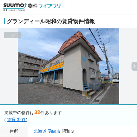
グランディール昭和の賃貸物件情報
1/2
32
掲載中の物件は
件あります
(
賃貸:32件
)
住所
北海道
函館市
昭和３