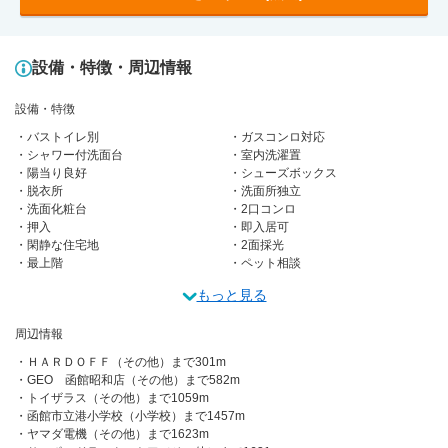
設備・特徴・周辺情報
設備・特徴
バストイレ別
ガスコンロ対応
シャワー付洗面台
室内洗濯置
陽当り良好
シューズボックス
脱衣所
洗面所独立
洗面化粧台
2口コンロ
押入
即入居可
閑静な住宅地
2面採光
最上階
ペット相談
もっと見る
周辺情報
ＨＡＲＤＯＦＦ（その他）まで301m
GEO 函館昭和店（その他）まで582m
トイザラス（その他）まで1059m
函館市立港小学校（小学校）まで1457m
ヤマダ電機（その他）まで1623m