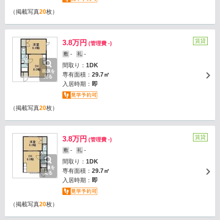
（掲載写真
20
枚）
賃貸
3.8万円
(管理費 -)
-
-
敷
礼
間取り：
1DK
画像を
専有面積：
29.7㎡
見る
入居時期：
即
（掲載写真
20
枚）
賃貸
3.8万円
(管理費 -)
-
-
敷
礼
間取り：
1DK
画像を
専有面積：
29.7㎡
見る
入居時期：
即
（掲載写真
20
枚）