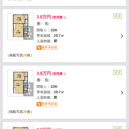
賃貸
3.8万円
(管理費 -)
-
-
敷
礼
間取り：
1DK
画像を
専有面積：
29.7㎡
見る
入居時期：
即
（掲載写真
20
枚）
賃貸
3.8万円
(管理費 -)
-
-
敷
礼
間取り：
1DK
画像を
専有面積：
29.7㎡
見る
入居時期：
即
（掲載写真
20
枚）
賃貸