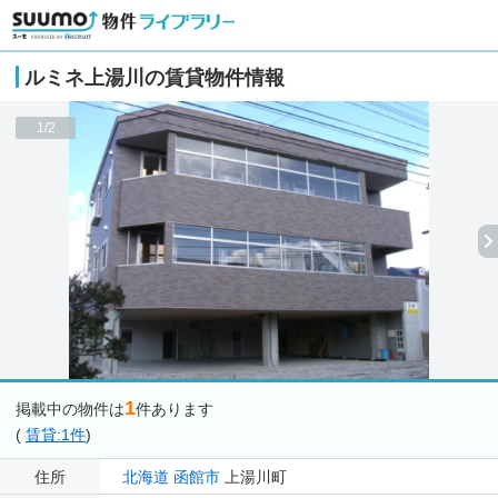
ルミネ上湯川の賃貸物件情報
1/2
1
掲載中の物件は
件あります
(
賃貸:1件
)
住所
北海道
函館市
上湯川町