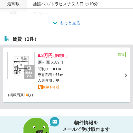
最寄駅
函館バス/トラピスチヌ入口 歩10分
種別
アパート
もっと見る
賃貸（1件）
賃貸
6.3万円
(管理費 -)
-
6.3万円
敷
礼
間取り：
3LDK
画像を
専有面積：
66㎡
見る
入居時期：
即
（掲載写真
14
枚）
物件情報を
メールで受け取れます