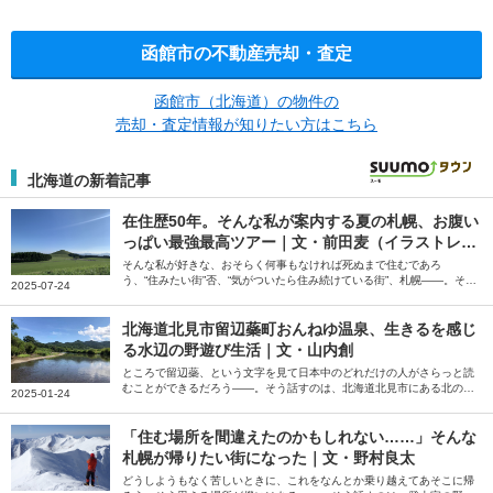
函館市の不動産売却・査定
函館市（北海道）の物件の
売却・査定情報が知りたい方はこちら
北海道の新着記事
在住歴50年。そんな私が案内する夏の札幌、お腹い
っぱい最強最高ツアー｜文・前田麦（イラストレー
ター）
そんな私が好きな、おそらく何事もなければ死ぬまで住むであろ
う、“住みたい街”否、“気がついたら住み続けている街”、札幌――。そう
2025-07-24
話すのは、イラストレーターの前田麦さん。在住歴50年の前田さんが、
北海道に来た友人をアテンドしているというお気に入りのコースを紹介
してくれました。
北海道北見市留辺蘂町おんねゆ温泉、生きるを感じ
る水辺の野遊び生活｜文・山内創
ところで留辺蘂、という文字を見て日本中のどれだけの人がさらっと読
むことができるだろう――。そう話すのは、北海道北見市にある北の大
2025-01-24
地の水族館の館長、山内創さん。当初は3年で離れようと考えていた山
内さんが、干支が一周してもまだまだやりたいことがある、と話す留辺
蘂（るべしべ）町を起点とした野遊び生活について綴っていただきまし
「住む場所を間違えたのかもしれない……」そんな
た。
札幌が帰りたい街になった｜文・野村良太
どうしようもなく苦しいときに、これをなんとか乗り越えてあそこに帰