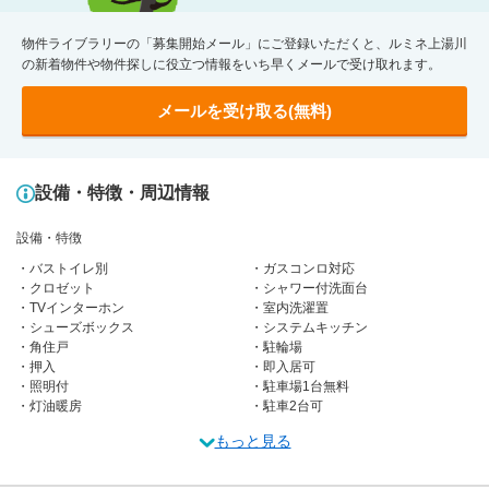
物件ライブラリーの「募集開始メール」にご登録いただくと、ルミネ上湯川
の新着物件や物件探しに役立つ情報をいち早くメールで受け取れます。
メールを受け取る(無料)
設備・特徴・周辺情報
設備・特徴
バストイレ別
ガスコンロ対応
クロゼット
シャワー付洗面台
TVインターホン
室内洗濯置
シューズボックス
システムキッチン
角住戸
駐輪場
押入
即入居可
照明付
駐車場1台無料
灯油暖房
駐車2台可
もっと見る