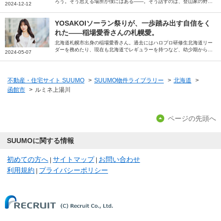
ろう。そう思える場所が僕にはある――。そう話すのは、登山家の野村
2024-12-12
良太さん。大学進学を機に移り住んだ北海道札幌市。「住む場所を間違
えたかもしれない」と思うほどの厳しさを感じながらも今では「帰りた
い」と思うようになった街への思いを綴っていただきました。
YOSAKOIソーラン祭りが、一歩踏み出す自信をく
れた――稲場愛香さんの札幌愛。
北海道札幌市出身の稲場愛香さん。過去にはハロプロ研修生北海道リー
ダーを務めたり、現在も北海道でレギュラーを持つなど、幼少期から現
2024-05-07
在までの札幌での思い出や地元愛について伺いました。
不動産・住宅サイト SUUMO
>
SUUMO物件ライブラリー
>
北海道
>
函館市
>
ルミネ上湯川
ページの先頭へ
SUUMOに関する情報
初めての方へ
サイトマップ
お問い合わせ
|
|
利用規約
プライバシーポリシー
|