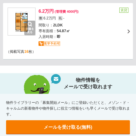
賃貸
6.2万円
(管理費 4000円)
6.2万円
-
敷
礼
間取り：
2LDK
画像を
専有面積：
54.87㎡
見る
入居時期：
即
（掲載写真
16
枚）
物件情報を
メールで受け取れます
物件ライブラリーの「募集開始メール」にご登録いただくと、メゾン・ド・
キャルムの新着物件や物件探しに役立つ情報をいち早くメールで受け取れま
す。
メールを受け取る(無料)