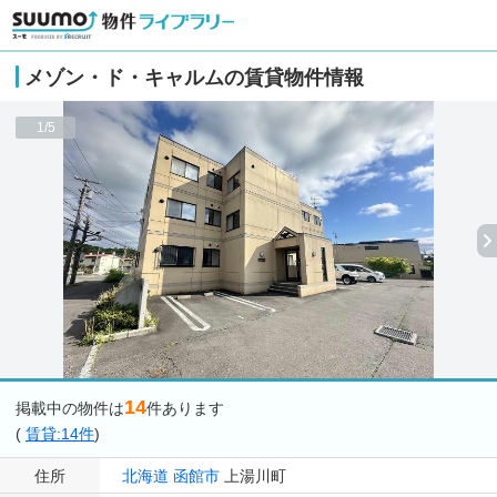
メゾン・ド・キャルムの賃貸物件情報
1/5
14
掲載中の物件は
件あります
(
賃貸:14件
)
住所
北海道
函館市
上湯川町