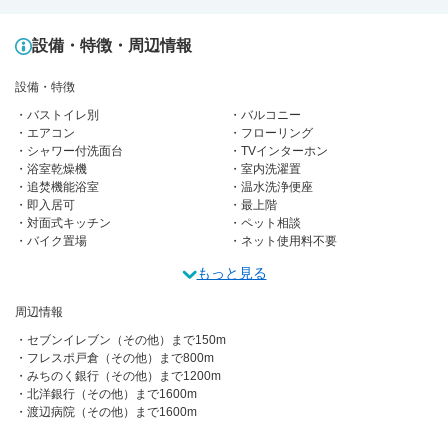
設備・特徴・周辺情報
設備・特徴
バストイレ別
バルコニー
エアコン
フローリング
シャワー付洗面台
TVインターホン
浴室乾燥機
室内洗濯置
追焚機能浴室
温水洗浄便座
即入居可
最上階
対面式キッチン
ペット相談
バイク置場
ネット使用料不要
もっと見る
周辺情報
セブンイレブン（その他）まで150m
フレスポ戸倉（その他）まで800m
みちのく銀行（その他）まで1200m
北洋銀行（その他）まで1600m
渡辺病院（その他）まで1600m