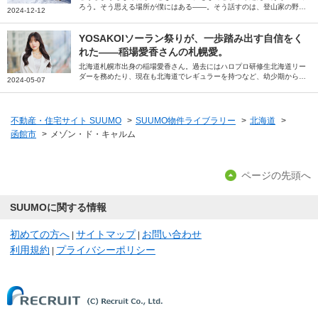
ろう。そう思える場所が僕にはある――。そう話すのは、登山家の野村
2024-12-12
良太さん。大学進学を機に移り住んだ北海道札幌市。「住む場所を間違
えたかもしれない」と思うほどの厳しさを感じながらも今では「帰りた
い」と思うようになった街への思いを綴っていただきました。
YOSAKOIソーラン祭りが、一歩踏み出す自信をく
れた――稲場愛香さんの札幌愛。
北海道札幌市出身の稲場愛香さん。過去にはハロプロ研修生北海道リー
ダーを務めたり、現在も北海道でレギュラーを持つなど、幼少期から現
2024-05-07
在までの札幌での思い出や地元愛について伺いました。
不動産・住宅サイト SUUMO
>
SUUMO物件ライブラリー
>
北海道
>
函館市
>
メゾン・ド・キャルム
ページの先頭へ
SUUMOに関する情報
初めての方へ
サイトマップ
お問い合わせ
|
|
利用規約
プライバシーポリシー
|