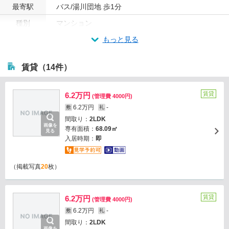
最寄駅
バス/湯川団地 歩1分
種別
マンション
もっと見る
賃貸（14件）
賃貸
6.2万円
(管理費 4000円)
6.2万円
-
敷
礼
間取り：
2LDK
画像を
専有面積：
68.09㎡
見る
入居時期：
即
（掲載写真
20
枚）
賃貸
6.2万円
(管理費 4000円)
6.2万円
-
敷
礼
間取り：
2LDK
画像を