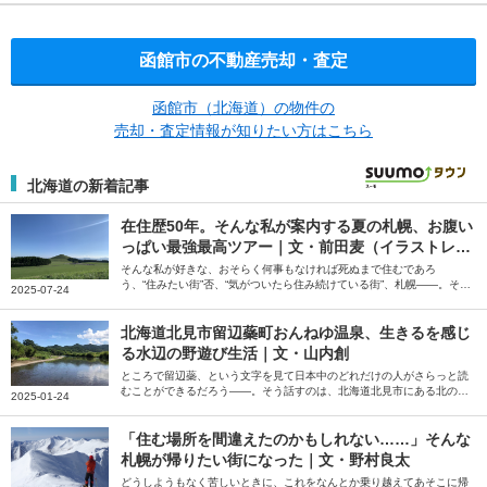
函館市の不動産売却・査定
函館市（北海道）の物件の
売却・査定情報が知りたい方はこちら
北海道の新着記事
在住歴50年。そんな私が案内する夏の札幌、お腹い
っぱい最強最高ツアー｜文・前田麦（イラストレー
ター）
そんな私が好きな、おそらく何事もなければ死ぬまで住むであろ
う、“住みたい街”否、“気がついたら住み続けている街”、札幌――。そう
2025-07-24
話すのは、イラストレーターの前田麦さん。在住歴50年の前田さんが、
北海道に来た友人をアテンドしているというお気に入りのコースを紹介
してくれました。
北海道北見市留辺蘂町おんねゆ温泉、生きるを感じ
る水辺の野遊び生活｜文・山内創
ところで留辺蘂、という文字を見て日本中のどれだけの人がさらっと読
むことができるだろう――。そう話すのは、北海道北見市にある北の大
2025-01-24
地の水族館の館長、山内創さん。当初は3年で離れようと考えていた山
内さんが、干支が一周してもまだまだやりたいことがある、と話す留辺
蘂（るべしべ）町を起点とした野遊び生活について綴っていただきまし
「住む場所を間違えたのかもしれない……」そんな
た。
札幌が帰りたい街になった｜文・野村良太
どうしようもなく苦しいときに、これをなんとか乗り越えてあそこに帰