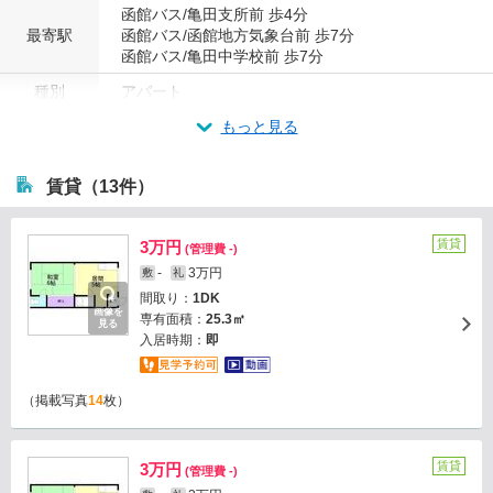
函館バス/亀田支所前 歩4分
最寄駅
函館バス/函館地方気象台前 歩7分
函館バス/亀田中学校前 歩7分
種別
アパート
もっと見る
賃貸（13件）
賃貸
3万円
(管理費 -)
-
3万円
敷
礼
間取り：
1DK
画像を
専有面積：
25.3㎡
見る
入居時期：
即
（掲載写真
14
枚）
賃貸
3万円
(管理費 -)