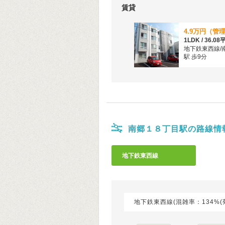
賃貸
1LDK / 36.0
地下鉄東西線/
駅 歩9分
南郷１８丁目駅の路線情
地下鉄東西線
地下鉄東西線(混雑率：134%(菊水