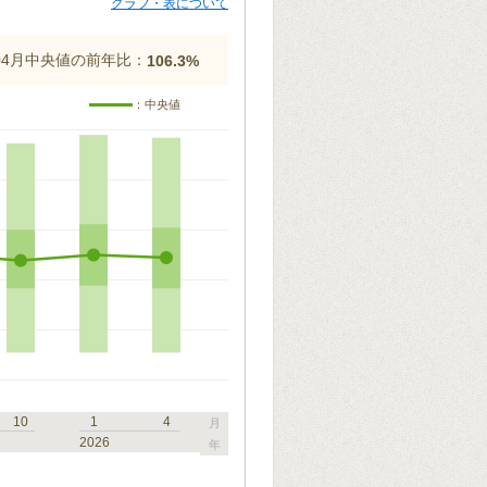
グラフ・表について
年04月中央値の前年比：
106.3%
：中央値
10
1
4
月
2026
年