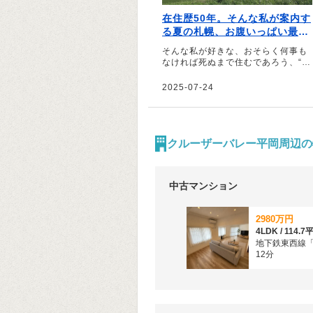
在住歴50年。そんな私が案内す
る夏の札幌、お腹いっぱい最強
最高ツアー｜文・前田麦（イラ
そんな私が好きな、おそらく何事も
ストレーター）
なければ死ぬまで住むであろう、“住
みたい街”否、“気がついたら住み続
けている街”、札幌――。そう話すの
2025-07-24
は、イラストレーターの前田麦さ
ん。在住歴50年の前田さんが、北海
道に来た友人をアテンドしていると
いうお気に入りのコースを紹介して
くれました。
クルーザーバレー平岡周辺の
中古マンション
2980万円
地下鉄東西線
12分