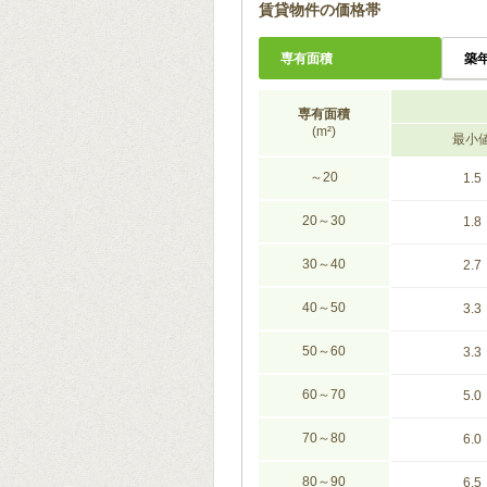
賃貸物件の価格帯
専有面積
築
専有面積
(m²)
最小
～20
1.5
20～30
1.8
30～40
2.7
40～50
3.3
50～60
3.3
60～70
5.0
70～80
6.0
80～90
6.5