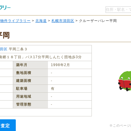
O物件ライブラリー
>
北海道
>
札幌市清田区
> クルーザーバレー平岡
平岡
田区
平岡二条３
南郷１８丁目」バス17分平岡しんたく団地歩3分
築年月
1998年2月
敷地面積
‐
建築面積
‐
駐車場
有
用途地域
‐
管理形態
‐
・査定
※このページ