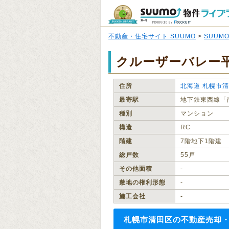
不動産・住宅サイト SUUMO
>
SUUM
クルーザーバレー
住所
北海道
札幌市清
最寄駅
地下鉄東西線「
種別
マンション
構造
RC
階建
7階地下1階建
総戸数
55戸
その他面積
‐
敷地の権利形態
‐
施工会社
‐
札幌市清田区の不動産売却