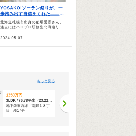
YOSAKOIソーラン祭りが、一
歩踏み出す自信をくれた――稲
場愛香さんの札幌愛。
北海道札幌市出身の稲場愛香さん。
過去にはハロプロ研修生北海道リー
ダーを務めたり、現在も北海道でレ
ギュラーを持つなど、幼少期から現
2024-05-07
在までの札幌での思い出や地元愛に
ついて伺いました。
もっと見る
1350万円
3090万円
3LDK / 76.78平米（23.22坪）
4LDK / 81.99平米（24.80坪）（壁芯）
地下鉄東西線「南郷１８丁
地下鉄東西線「大谷地」歩1
目」歩17分
分