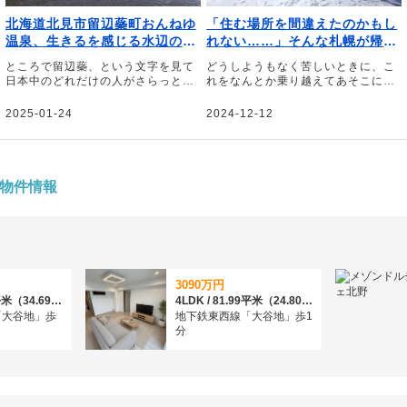
北海道北見市留辺蘂町おんねゆ
「住む場所を間違えたのかもし
温泉、生きるを感じる水辺の野
れない……」そんな札幌が帰り
遊び生活｜文・山内創
たい街になった｜文・野村良太
ところで留辺蘂、という文字を見て
どうしようもなく苦しいときに、こ
日本中のどれだけの人がさらっと読
れをなんとか乗り越えてあそこに帰
むことができるだろう――。そう話
ろう。そう思える場所が僕にはある
すのは、北海道北見市にある北の大
――。そう話すのは、登山家の野村
2025-01-24
2024-12-12
地の水族館の館長、山内創さん。当
良太さん。大学進学を機に移り住ん
初は3年で離れようと考えていた山
だ北海道札幌市。「住む場所を間違
内さんが、干支が一周してもまだま
えたかもしれない」と思うほどの厳
だやりたいことがある、と話す留辺
しさを感じながらも今では「帰りた
蘂（るべしべ）町を起点とした野遊
い」と思うようになった街への思い
物件情報
び生活について綴っていただきまし
を綴っていただきました。
た。
3090万円
4LDK / 114.7平米（34.69坪）（壁芯）
4LDK / 81.99平米（24.80坪）（壁芯）
「大谷地」歩
地下鉄東西線「大谷地」歩1
分