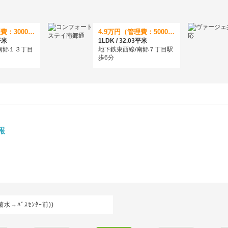
4.9万円（管理費：3000円）
4.9万円（管理費：5000円）
8平米
1LDK / 32.03平米
南郷１３丁目
地下鉄東西線/南郷７丁目駅
歩6分
報
→ﾊﾞｽｾﾝﾀｰ前))