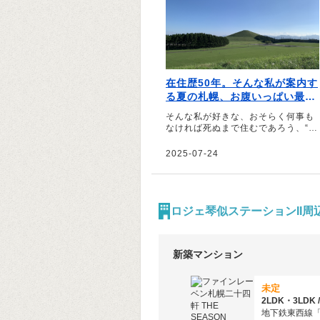
在住歴50年。そんな私が案内す
る夏の札幌、お腹いっぱい最強
最高ツアー｜文・前田麦（イラ
そんな私が好きな、おそらく何事も
ストレーター）
なければ死ぬまで住むであろう、“住
みたい街”否、“気がついたら住み続
けている街”、札幌――。そう話すの
2025-07-24
は、イラストレーターの前田麦さ
ん。在住歴50年の前田さんが、北海
道に来た友人をアテンドしていると
いうお気に入りのコースを紹介して
くれました。
ロジェ琴似ステーションII周
新築マンション
未定
地下鉄東西線