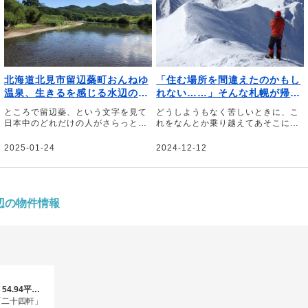
北海道北見市留辺蘂町おんねゆ
「住む場所を間違えたのかもし
温泉、生きるを感じる水辺の野
れない……」そんな札幌が帰り
遊び生活｜文・山内創
たい街になった｜文・野村良太
ところで留辺蘂、という文字を見て
どうしようもなく苦しいときに、こ
日本中のどれだけの人がさらっと読
れをなんとか乗り越えてあそこに帰
むことができるだろう――。そう話
ろう。そう思える場所が僕にはある
すのは、北海道北見市にある北の大
――。そう話すのは、登山家の野村
2025-01-24
2024-12-12
地の水族館の館長、山内創さん。当
良太さん。大学進学を機に移り住ん
初は3年で離れようと考えていた山
だ北海道札幌市。「住む場所を間違
内さんが、干支が一周してもまだま
えたかもしれない」と思うほどの厳
だやりたいことがある、と話す留辺
しさを感じながらも今では「帰りた
蘂（るべしべ）町を起点とした野遊
い」と思うようになった街への思い
辺の物件情報
び生活について綴っていただきまし
を綴っていただきました。
た。
2LDK・3LDK / 54.94平米～74.98平米、（備蓄倉庫面積0.99平米～1.68平米含む）
「二十四軒」