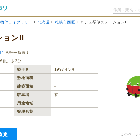
O物件ライブラリー
>
北海道
>
札幌市西区
> ロジェ琴似ステーションII
ョンII
区
八軒一条東１
琴似」歩3分
築年月
1997年5月
敷地面積
‐
建築面積
‐
駐車場
有
用途地域
‐
管理形態
‐
査定
※このページ