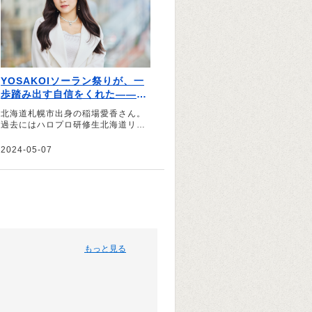
YOSAKOIソーラン祭りが、一
歩踏み出す自信をくれた――稲
場愛香さんの札幌愛。
北海道札幌市出身の稲場愛香さん。
過去にはハロプロ研修生北海道リー
ダーを務めたり、現在も北海道でレ
ギュラーを持つなど、幼少期から現
2024-05-07
在までの札幌での思い出や地元愛に
ついて伺いました。
もっと見る