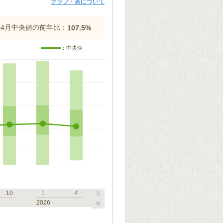
グラフ・表について
年04月中央値の前年比：
107.5%
：中央値
10
1
4
月
2026
年