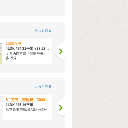
もっと見る
1580万円
5490万円
4LDK / 94.31平米（28.52坪）（壁芯）
3LDK / 73.54平米（22.24坪）（壁芯）
ＪＲ函館本線「発寒中央」
地下鉄東西線「西２８丁
歩15分
目」歩12分
もっと見る
5.1万円（管理費：3000円）
6.5万円（管理費：5000円）
1LDK / 35.16平米
1LDK / 36.28平米
地下鉄東西線/琴似駅 歩5分
地下鉄東西線/二十四軒駅 歩
7分