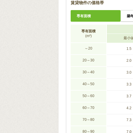
賃貸物件の価格帯
専有面積
築
専有面積
(m²)
最小
～20
1.5
20～30
2.0
30～40
3.0
40～50
3.3
50～60
3.7
60～70
4.2
70～80
7.3
80～90
7.0