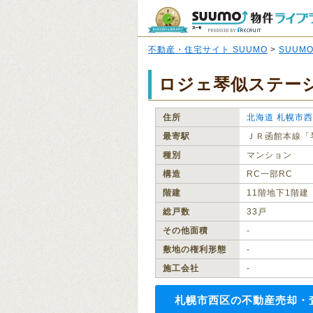
不動産・住宅サイト SUUMO
>
SUUM
ロジェ琴似ステーシ
住所
北海道
札幌市西
最寄駅
ＪＲ函館本線「
種別
マンション
構造
RC一部RC
階建
11階地下1階建
総戸数
33戸
その他面積
‐
敷地の権利形態
‐
施工会社
‐
札幌市西区の不動産売却・