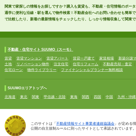
関東で家探しの情報をお探しですか？購入も賃貸も、不動産・住宅情報のポータル
通学に便利な沿線・駅を選んで物件検索！不動産会社へのお問い合わせも簡単で
で比較したり、新着の最新情報をチェックしたり、しっかり情報収集して関東で
不動産・住宅サイト SUUMO（スーモ）
賃貸
|
賃貸マンション
|
賃貸アパート
|
賃貸一戸建て
|
家賃相場
|
新築分譲
土地
|
リノベーション物件
|
注文住宅
|
住宅リフォーム
|
不動産売却・査定
住宅ローン
|
物件ライブラリー
|
ファイナンシャルプランナー無料相談
SUUMOエリアトップへ
北海道
|
東北
|
関東
|
甲信越・北陸
|
東海
|
関西
|
四国
|
中国
|
九州・沖縄
このサイトは「
不動産情報サイト事業者連絡協議会
」が定める
公開の自主規制ルールに則ったサイトとして承認されています