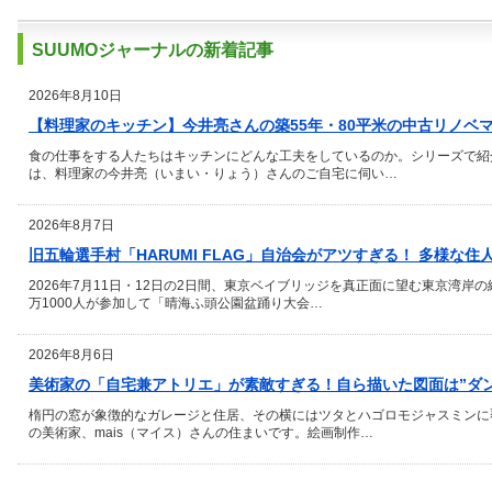
SUUMOジャーナルの新着記事
2026年8月10日
【料理家のキッチン】今井亮さんの築55年・80平米の中古リノベ
食の仕事をする人たちはキッチンにどんな工夫をしているのか。シリーズで紹
は、料理家の今井亮（いまい・りょう）さんのご自宅に伺い…
2026年8月7日
旧五輪選手村「HARUMI FLAG」自治会がアツすぎる！ 多様な住
2026年7月11日・12日の2日間、東京ベイブリッジを真正面に望む東京湾岸
万1000人が参加して「晴海ふ頭公園盆踊り大会…
2026年8月6日
美術家の「自宅兼アトリエ」が素敵すぎる！自ら描いた図面は”ダ
楕円の窓が象徴的なガレージと住居、その横にはツタとハゴロモジャスミンに
の美術家、mais（マイス）さんの住まいです。絵画制作…