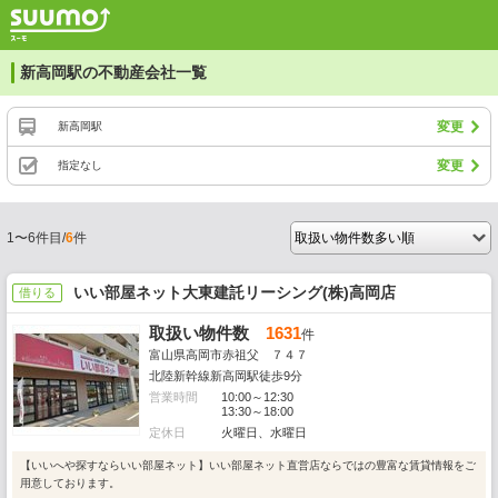
新高岡駅の不動産会社一覧
変更
新高岡駅
変更
指定なし
1〜6件目/
6
件
いい部屋ネット大東建託リーシング(株)高岡店
借りる
取扱い物件数
1631
件
富山県高岡市赤祖父 ７４７
北陸新幹線新高岡駅徒歩9分
営業時間
10:00～12:30
13:30～18:00
定休日
火曜日、水曜日
【いいへや探すならいい部屋ネット】いい部屋ネット直営店ならではの豊富な賃貸情報をご
用意しております。