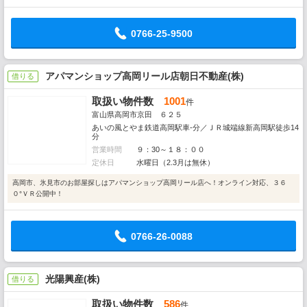
0766-25-9500
アパマンショップ高岡リール店朝日不動産(株)
借りる
取扱い物件数
1001
件
富山県高岡市京田 ６２５
あいの風とやま鉄道高岡駅車-分／ＪＲ城端線新高岡駅徒歩14
分
営業時間
９：30～１８：００
定休日
水曜日（2.3月は無休）
高岡市、氷見市のお部屋探しはアパマンショップ高岡リール店へ！オンライン対応、３６
０°ＶＲ公開中！
0766-26-0088
光陽興産(株)
借りる
取扱い物件数
586
件