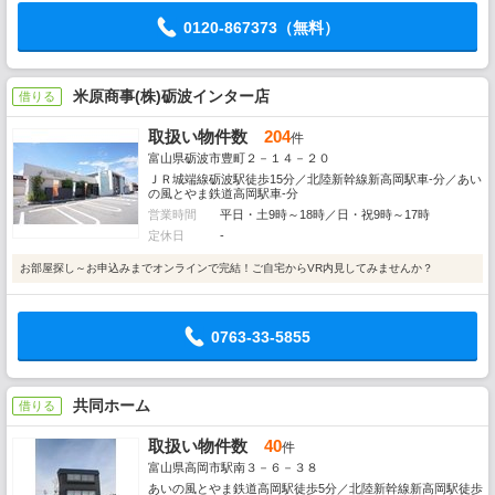
0120-867373（無料）
米原商事(株)砺波インター店
借りる
取扱い物件数
204
件
富山県砺波市豊町２－１４－２０
ＪＲ城端線砺波駅徒歩15分／北陸新幹線新高岡駅車-分／あい
の風とやま鉄道高岡駅車-分
営業時間
平日・土9時～18時／日・祝9時～17時
定休日
-
お部屋探し～お申込みまでオンラインで完結！ご自宅からVR内見してみませんか？
0763-33-5855
共同ホーム
借りる
取扱い物件数
40
件
富山県高岡市駅南３－６－３８
あいの風とやま鉄道高岡駅徒歩5分／北陸新幹線新高岡駅徒歩