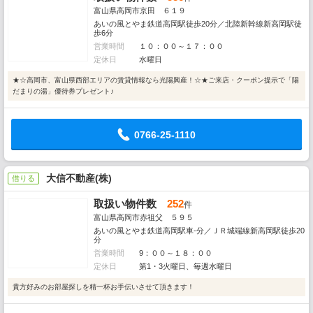
富山県高岡市京田 ６１９
あいの風とやま鉄道高岡駅徒歩20分／北陸新幹線新高岡駅徒
歩6分
営業時間
１０：００～１７：００
定休日
水曜日
★☆高岡市、富山県西部エリアの賃貸情報なら光陽興産！☆★ご来店・クーポン提示で「陽
だまりの湯」優待券プレゼント♪
0766-25-1110
大信不動産(株)
借りる
取扱い物件数
252
件
富山県高岡市赤祖父 ５９５
あいの風とやま鉄道高岡駅車-分／ＪＲ城端線新高岡駅徒歩20
分
営業時間
9：００～１８：００
定休日
第1・3火曜日、毎週水曜日
貴方好みのお部屋探しを精一杯お手伝いさせて頂きます！