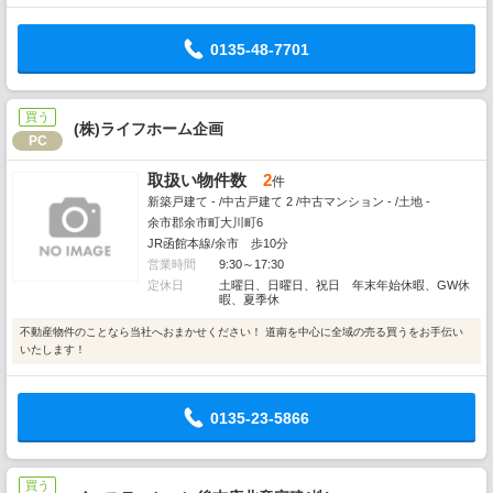
0135-48-7701
買う
(株)ライフホーム企画
PC
取扱い物件数
2
件
新築戸建て - /中古戸建て 2 /中古マンション - /土地 -
余市郡余市町大川町6
JR函館本線/余市 歩10分
営業時間
9:30～17:30
定休日
土曜日、日曜日、祝日 年末年始休暇、GW休
暇、夏季休
不動産物件のことなら当社へおまかせください！ 道南を中心に全域の売る買うをお手伝い
いたします！
0135-23-5866
買う