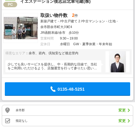
イエステーション後志店北章宅建(株)
PC
取扱い物件数
2
件
新築戸建て - /中古戸建て 2 /中古マンション - /土地 -
余市郡余市町大川町4
JR函館本線/余市 歩10分
営業時間
9:30～19:00
定休日
水曜日 GW・夏季休業・年末年始
得意なエリア
：余市、岩内、倶知安など後志管内
少しでも良いサービスを提供し、中・長期的な目線で、当社
をご利用いただけるよう、店舗運営を行って参りたい思いま
す。不動産…
0135-48-5251
変更
余市郡
変更
指定なし