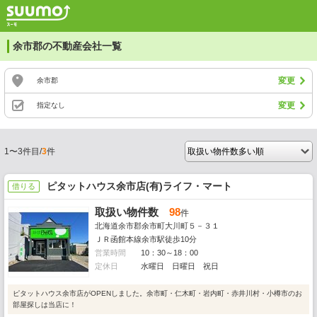
余市郡の不動産会社一覧
変更
余市郡
変更
指定なし
1〜3件目/
3
件
ピタットハウス余市店(有)ライフ・マート
借りる
取扱い物件数
98
件
北海道余市郡余市町大川町５－３１
ＪＲ函館本線余市駅徒歩10分
営業時間
10：30～18：00
定休日
水曜日 日曜日 祝日
ピタットハウス余市店がOPENしました。余市町・仁木町・岩内町・赤井川村・小樽市のお
部屋探しは当店に！