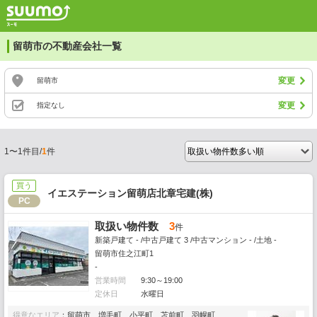
留萌市の不動産会社一覧
変更
留萌市
変更
指定なし
1〜1件目/
1
件
買う
イエステーション留萌店北章宅建(株)
PC
取扱い物件数
3
件
新築戸建て - /中古戸建て 3 /中古マンション - /土地 -
留萌市住之江町1
-
営業時間
9:30～19:00
定休日
水曜日
得意なエリア
：留萌市、増毛町、小平町、苫前町、羽幌町