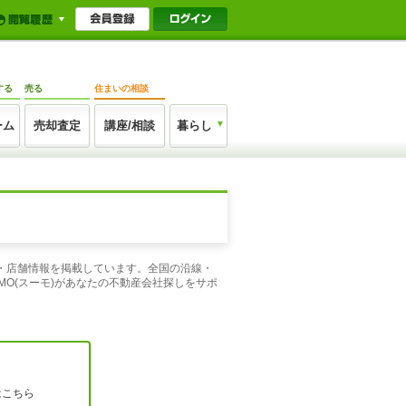
する
売る
住まいの相談
ーム
売却査定
講座/相談
暮らし
ジ・店舗情報を掲載しています。全国の沿線・
O(スーモ)があなたの不動産会社探しをサポ
はこちら