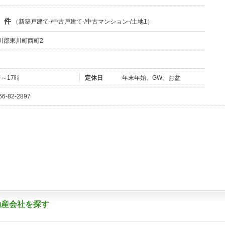
件
（新築戸建て-/中古戸建て-/中古マンション-/土地1）
川郡東川町西町2
時～17時
定休日
年末年始、GW、お盆
66-82-2897
動産会社を探す