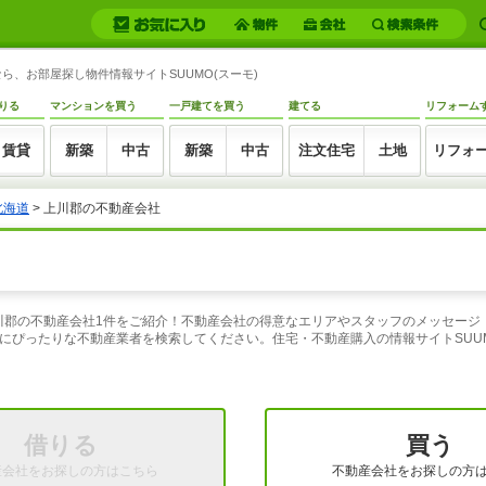
、お部屋探し物件情報サイトSUUMO(スーモ)
りる
マンションを買う
一戸建てを買う
建てる
リフォーム
賃貸
新築
中古
新築
中古
注文住宅
土地
リフォ
北海道
>
上川郡の不動産会社
道上川郡の不動産会社1件をご紹介！不動産会社の得意なエリアやスタッフのメッセー
にぴったりな不動産業者を検索してください。住宅・不動産購入の情報サイトSUUM
借りる
買う
産会社をお探しの方はこちら
不動産会社をお探しの方