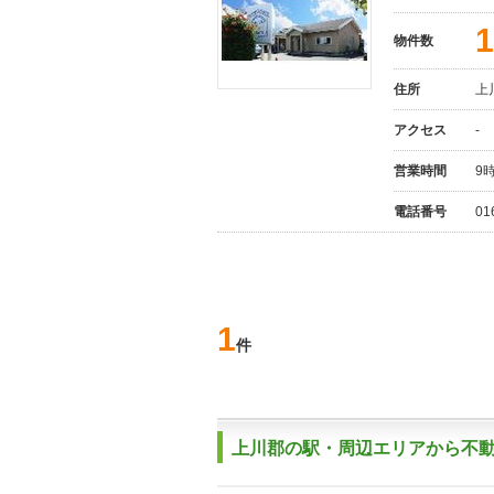
1
物件数
住所
上
アクセス
-
営業時間
9
電話番号
01
1
件
上川郡の駅・周辺エリアから不