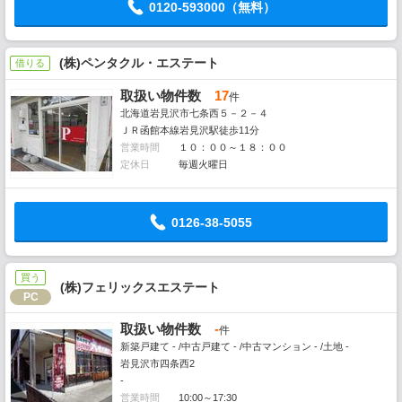
0120-593000（無料）
(株)ペンタクル・エステート
借りる
取扱い物件数
17
件
北海道岩見沢市七条西５－２－４
ＪＲ函館本線岩見沢駅徒歩11分
営業時間
１０：００～１８：００
定休日
毎週火曜日
0126-38-5055
買う
(株)フェリックスエステート
PC
取扱い物件数
-
件
新築戸建て - /中古戸建て - /中古マンション - /土地 -
岩見沢市四条西2
-
営業時間
10:00～17:30