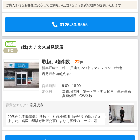
ご購入されるお客様に安心してご満足いただけるよう良質な物件を提供いたします。
0126-33-8555
買う
(株)カチタス岩見沢店
PC
取扱い物件数
22
件
新築戸建て - /中古戸建て 22 /中古マンション - /土地 -
岩見沢市南町八条2
-
営業時間
9:00～18:00
定休日
毎週水曜日、第一・三・五火曜日 年末年始、
夏季休暇、GW休暇
得意なエリア
：岩見沢市
20代から不動産業に携わり、札幌小樽旭川岩見沢で働いてき
ました。幅広い経験が出来た事によりお客様のニーズに応え
られると…