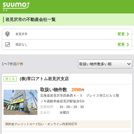
岩見沢市の不動産会社一覧
変更
岩見沢市
変更
指定なし
1〜7件目/
7
件
(株)常口アトム岩見沢支店
借りる
取扱い物件数
2098
件
北海道岩見沢市四条西４－５ グレイス寺江ビル１階
ＪＲ函館本線岩見沢駅徒歩5分
営業時間
10：00～18：30
定休日
水曜日
契約金クレジットカード払い・オンライン内見対応可