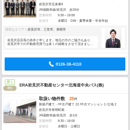
岩見沢市五条東8
JR函館本線/岩見沢 歩20分
営業時間
9:30～19:00
定休日
水曜日 GW・夏季休業・年末年始
得意なエリア
：岩見沢市、三笠市、美唄市
岩見沢店店長の赤井と申します。地元の方のご協力もあり、
岩見沢市での不動産売買では多くの経験をさせて頂きまし
た。どのよう…
0126-38-4110
買う
ERA岩見沢不動産センター北海道中央バス(株)
PC
取扱い物件数
25
件
新築戸建て - /中古戸建て 22 /中古マンション 1 /土地 2
岩見沢市有明町南
JR函館本線/岩見沢 歩1分
営業時間
9:30～18:00
定休日
水曜日・土曜日