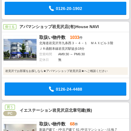
0126-20-1902
アパマンショップ岩見沢店(有)House NAVI
借りる
取扱い物件数
1033
件
北海道岩見沢市九条西３－４－１ ＭＡＸビル３階
ＪＲ函館本線岩見沢駅徒歩18分
営業時間
AM9:30 ～ PM6:30
定休日
無
岩見沢でお部屋をお探しなら★アパマンショップ岩見沢店★へご相談ください
0126-24-4488
買う
イエステーション岩見沢店北章宅建(株)
PC
取扱い物件数
68
件
新築戸建て - /中古戸建て 61 /中古マンション - /土地 7