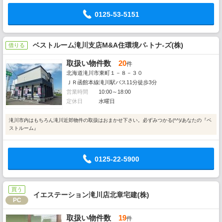
0125-53-5151
ベストルーム滝川支店M&A住環境パ-トナ-ズ(株)
借りる
取扱い物件数
20
件
北海道滝川市東町１－８－３０
ＪＲ函館本線滝川駅バス11分徒歩3分
営業時間
10:00～18:00
定休日
水曜日
滝川市内はもちろん滝川近郊物件の取扱はおまかせ下さい。必ずみつかる(^^)/あなたの『ベ
ストルーム』
0125-22-5900
買う
イエステーション滝川店北章宅建(株)
PC
取扱い物件数
19
件