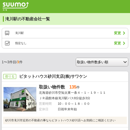
滝川駅の不動産会社一覧
変更
滝川駅
変更
指定なし
1〜3件目/
3
件
ピタットハウス砂川支店(株)サワケン
借りる
取扱い物件数
135
件
北海道砂川市空知太東一条４－１－１９－１１
ＪＲ函館本線滝川駅バス8分徒歩3分
営業時間
10：００～１８：００
定休日
日祝年末年始
砂川市滝川市近郊の不動産の事ならピタットハウス砂川店へお気軽にご相談ください