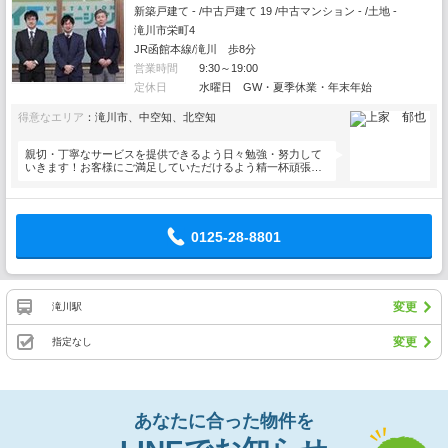
新築戸建て - /中古戸建て 19 /中古マンション - /土地 -
滝川市栄町4
JR函館本線/滝川 歩8分
営業時間
9:30～19:00
定休日
水曜日 GW・夏季休業・年末年始
得意なエリア
：滝川市、中空知、北空知
親切・丁寧なサービスを提供できるよう日々勉強・努力して
いきます！お客様にご満足していただけるよう精一杯頑張り
ますので、…
0125-28-8801
変更
滝川駅
変更
指定なし
あなたに合った物件を