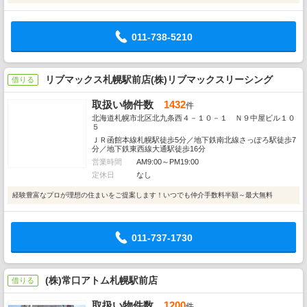
011-738-5210
リブマックス札幌駅前店(株)リブマックスリーシング
借りる
取扱い物件数
1432
件
北海道札幌市北区北九条西４－１０－１ Ｎ９中屋ビル１０
５
ＪＲ函館本線札幌駅徒歩5分／地下鉄南北線さっぽろ駅徒歩7
分／地下鉄東西線大通駅徒歩16分
営業時間
AM9:00～PM19:00
定休日
なし
経験豊富なプロが理想の住まいをご提案します！いつでも仲介手数料半額～最大無料
011-737-1730
(株)常口アトム札幌駅前店
借りる
取扱い物件数
1200
件