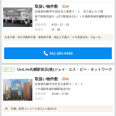
取扱い物件数
31
件
北海道札幌市中央区北三条西３－１ 北三条ビル２階
地下鉄南北線さっぽろ駅徒歩1分／ＪＲ函館本線札幌駅徒歩5
分
営業時間
9:15～17：15
定休日
日・祝
礼金不要・仲介手数料不要・更新料不要・保証人不要の「ＵＲ賃貸住宅」であーる♪
011-261-6420
UniLife札幌駅前店(株)ジェイ・エス・ビー・ネットワーク
借りる
取扱い物件数
20
件
北海道札幌市北区北七条西４－３－１
ＪＲ函館本線札幌駅徒歩3分
営業時間
10:00～17:00
定休日
-
JR 「札幌」駅西コンコース北口より徒歩1分