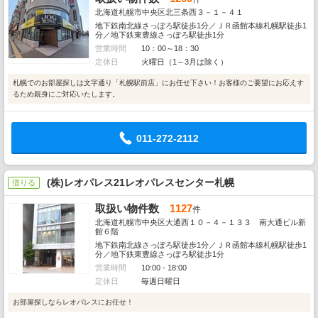
北海道札幌市中央区北三条西３－１－４１
地下鉄南北線さっぽろ駅徒歩1分／ＪＲ函館本線札幌駅徒歩1
分／地下鉄東豊線さっぽろ駅徒歩1分
営業時間
10：00～18：30
定休日
火曜日（1～3月は除く）
札幌でのお部屋探しは文字通り「札幌駅前店」にお任せ下さい！お客様のご要望にお応えす
るため親身にご対応いたします。
011-272-2112
(株)レオパレス21レオパレスセンター札幌
借りる
取扱い物件数
1127
件
北海道札幌市中央区大通西１０－４－１３３ 南大通ビル新
館６階
地下鉄南北線さっぽろ駅徒歩1分／ＪＲ函館本線札幌駅徒歩1
分／地下鉄東豊線さっぽろ駅徒歩1分
営業時間
10:00 - 18:00
定休日
毎週日曜日
お部屋探しならレオパレスにお任せ！