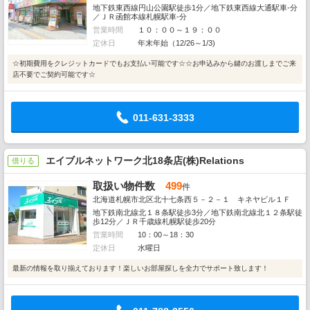
地下鉄東西線円山公園駅徒歩1分／地下鉄東西線大通駅車-分
／ＪＲ函館本線札幌駅車-分
営業時間
１０：００～１９：００
定休日
年末年始（12/26～1/3)
☆初期費用をクレジットカードでもお支払い可能です☆☆お申込みから鍵のお渡しまでご来
店不要でご契約可能です☆
011-631-3333
エイブルネットワーク北18条店(株)Relations
借りる
取扱い物件数
499
件
北海道札幌市北区北十七条西５－２－１ キネヤビル１Ｆ
地下鉄南北線北１８条駅徒歩3分／地下鉄南北線北１２条駅徒
歩12分／ＪＲ千歳線札幌駅徒歩20分
営業時間
10：00～18：30
定休日
水曜日
最新の情報を取り揃えております！楽しいお部屋探しを全力でサポート致します！