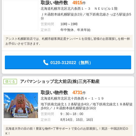
取扱い物件数
4915
件
北海道札幌市北区北六条西１－３ ＮＥＵビル１階
ＪＲ函館本線札幌駅徒歩2分／地下鉄南北線さっぽろ駅徒歩5
分
営業時間
10時～19時
定休日
年中無休、年末年始
アシスト札幌駅前店では、札幌市顧客満足度ナンバー１を目指し皆様のお部屋探しを精一杯
お手伝いさせて頂きます。
0120-312022（無料）
アパマンショップ北大前店(株)三光不動産
借りる
取扱い物件数
4731
件
北海道札幌市北区北十四条西４－１－１９
地下鉄南北線北１２条駅徒歩4分／地下鉄南北線北１８条駅徒
歩8分／ＪＲ函館本線札幌駅徒歩16分
営業時間
9：30～18：00
定休日
8月14日、15日、16日
北海道大学の目の前！豊富な物件×丁寧サポートで安心のお部屋探し！英語・中国語対応O
K！