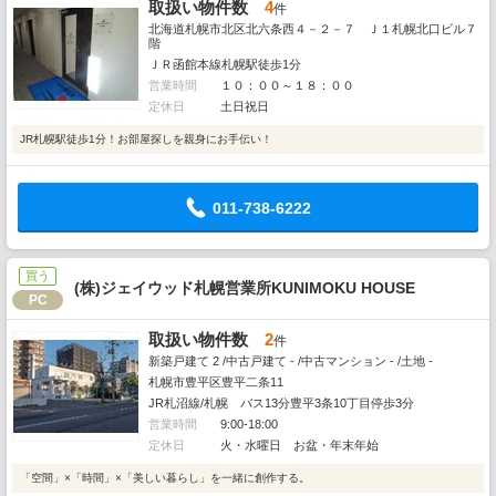
取扱い物件数
4
件
北海道札幌市北区北六条西４－２－７ Ｊ１札幌北口ビル７
階
ＪＲ函館本線札幌駅徒歩1分
営業時間
１０：００～１８：００
定休日
土日祝日
JR札幌駅徒歩1分！お部屋探しを親身にお手伝い！
011-738-6222
買う
(株)ジェイウッド札幌営業所KUNIMOKU HOUSE
PC
取扱い物件数
2
件
新築戸建て 2 /中古戸建て - /中古マンション - /土地 -
札幌市豊平区豊平二条11
JR札沼線/札幌 バス13分豊平3条10丁目停歩3分
営業時間
9:00-18:00
定休日
火・水曜日 お盆・年末年始
「空間」×「時間」×「美しい暮らし」を一緒に創作する。