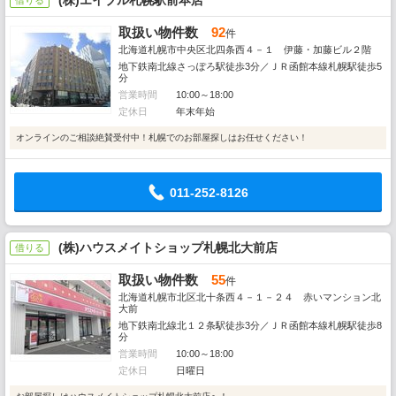
(株)エイブル札幌駅前本店
借りる
取扱い物件数
92
件
北海道札幌市中央区北四条西４－１ 伊藤・加藤ビル２階
地下鉄南北線さっぽろ駅徒歩3分／ＪＲ函館本線札幌駅徒歩5
分
営業時間
10:00～18:00
定休日
年末年始
オンラインのご相談絶賛受付中！札幌でのお部屋探しはお任せください！
011-252-8126
(株)ハウスメイトショップ札幌北大前店
借りる
取扱い物件数
55
件
北海道札幌市北区北十条西４－１－２４ 赤いマンション北
大前
地下鉄南北線北１２条駅徒歩3分／ＪＲ函館本線札幌駅徒歩8
分
営業時間
10:00～18:00
定休日
日曜日