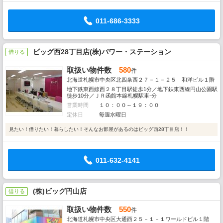
011-686-3333
ビッグ西28丁目店(株)パワー・ステーション
借りる
取扱い物件数
580
件
北海道札幌市中央区北四条西２７－１－２５ 和洋ビル１階
地下鉄東西線西２８丁目駅徒歩1分／地下鉄東西線円山公園駅
徒歩10分／ＪＲ函館本線札幌駅車-分
営業時間
１０：００～１９：００
定休日
毎週水曜日
見たい！借りたい！暮らしたい！そんなお部屋があるのはビッグ西28丁目店！！
011-632-4141
(株)ビッグ円山店
借りる
取扱い物件数
550
件
北海道札幌市中央区大通西２５－１－１ワールドビル１階