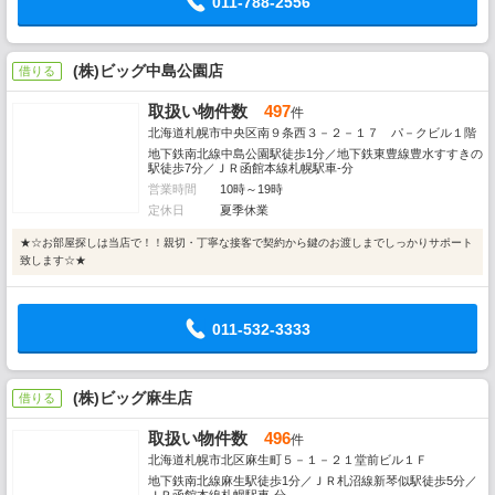
011-788-2556
(株)ビッグ中島公園店
借りる
取扱い物件数
497
件
北海道札幌市中央区南９条西３－２－１７ パ－クビル１階
地下鉄南北線中島公園駅徒歩1分／地下鉄東豊線豊水すすきの
駅徒歩7分／ＪＲ函館本線札幌駅車-分
営業時間
10時～19時
定休日
夏季休業
★☆お部屋探しは当店で！！親切・丁寧な接客で契約から鍵のお渡しまでしっかりサポート
致します☆★
011-532-3333
(株)ビッグ麻生店
借りる
取扱い物件数
496
件
北海道札幌市北区麻生町５－１－２１堂前ビル１Ｆ
地下鉄南北線麻生駅徒歩1分／ＪＲ札沼線新琴似駅徒歩5分／