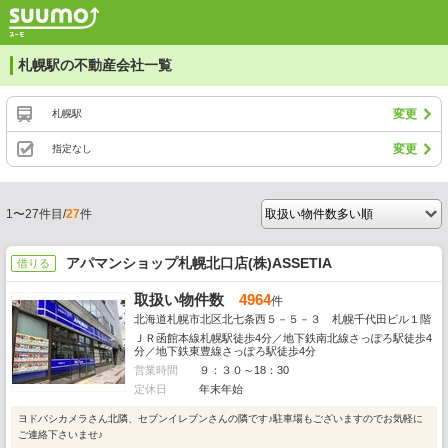
札幌駅の不動産会社一覧
変更
札幌駅
変更
指定なし
1〜27件目/
27
件
アパマンショップ札幌北口店(株)ASSETIA
借りる
取扱い物件数
4964
件
北海道札幌市北区北七条西５－５－３ 札幌千代田ビル１階
ＪＲ函館本線札幌駅徒歩4分／地下鉄南北線さっぽろ駅徒歩4
分／地下鉄東豊線さっぽろ駅徒歩4分
営業時間
９：３０～18：30
定休日
年末年始
ヨドバシカメラさん北隣、セブンイレブンさんの隣です♪駐車場もございますのでお気軽に
ご連絡下さいませ♪