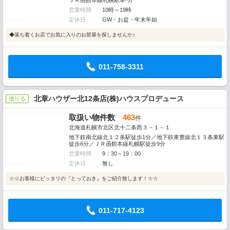
ＪＲ函館本線札幌駅車-分
営業時間
10時～19時
定休日
GW・お盆・年末年始
◆落ち着くお店でお気に入りのお部屋を探しませんか♪
011-758-3311
北章ハウザー北12条店(株)ハウスプロデュース
借りる
取扱い物件数
463
件
北海道札幌市北区北十二条西３－１－１
地下鉄南北線北１２条駅徒歩1分／地下鉄東豊線北１３条東駅
徒歩6分／ＪＲ函館本線札幌駅徒歩9分
営業時間
9：30～19：00
定休日
無し
☆☆お客様にピッタリの『とっておき』をご紹介致します！☆☆
011-717-4123