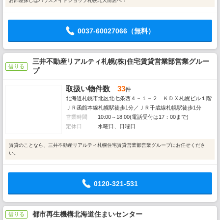
お部屋探しはハウスメイトショップ札幌北大前店へ！
0037-60027066（無料）
三井不動産リアルティ札幌(株)住宅賃貸営業部営業グルー
借りる
プ
取扱い物件数
33
件
北海道札幌市北区北七条西４－１－２ ＫＤＸ札幌ビル１階
ＪＲ函館本線札幌駅徒歩1分／ＪＲ千歳線札幌駅徒歩1分
営業時間
10:00～18:00(電話受付は17：00まで)
定休日
水曜日、日曜日
賃貸のことなら、三井不動産リアルティ札幌住宅賃貸営業部営業グループにお任せくださ
い。
0120-321-531
都市再生機構北海道住まいセンター
借りる