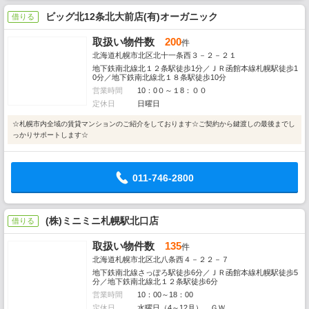
ビッグ北12条北大前店(有)オーガニック
借りる
取扱い物件数
200
件
北海道札幌市北区北十一条西３－２－２１
地下鉄南北線北１２条駅徒歩1分／ＪＲ函館本線札幌駅徒歩1
0分／地下鉄南北線北１８条駅徒歩10分
営業時間
10：0０～１8：００
定休日
日曜日
☆札幌市内全域の賃貸マンションのご紹介をしております☆ご契約から鍵渡しの最後までし
っかりサポートします☆
011-746-2800
(株)ミニミニ札幌駅北口店
借りる
取扱い物件数
135
件
北海道札幌市北区北八条西４－２２－７
地下鉄南北線さっぽろ駅徒歩6分／ＪＲ函館本線札幌駅徒歩5
分／地下鉄南北線北１２条駅徒歩6分
営業時間
10：00～18：00
定休日
水曜日（4～12月）、ＧＷ