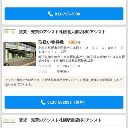
011-738-3030
賃貸・売買のアシスト札幌北大前店(株)アシスト
借りる
取扱い物件数
4957
件
北海道札幌市北区北十二条西４－２－１２ Ｇｌａｎｚ Ｏ
ｓａｍｕｒａ １階
地下鉄南北線北１２条駅徒歩2分／地下鉄東豊線北１３条東駅
徒歩9分／ＪＲ函館本線札幌駅徒歩11分
営業時間
10：00～19：00
定休日
年中無休
アシスト札幌北大前店では、札幌市顧客満足度ナンバー１を目指し皆様のお部屋探しをお手
伝いさせて頂きます。
0120-502033（無料）
賃貸・売買のアシスト札幌駅前店(株)アシスト
借りる