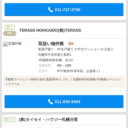
011-737-3700
買う
TERASS HOKKAIDO(株)TERASS
PC
取扱い物件数
8
件
新築戸建て - /中古戸建て 3 /中古マンション 4 /土地 1
札幌市中央区南三条西1
JR函館本線/札幌 歩1分
営業時間
9時～18時
定休日
年中無休(年末年始、お盆除く)
不動産エージェント制仲介会社 取扱高NO.1（※）｜全国約800名規模の不動産エージェン
トファーム
011-839-9594
(株)タイセイ・ハウジー札幌分室
借りる