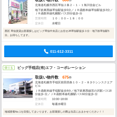
件
北海道札幌市西区琴似２条２－１－１旭川信金ビル
地下鉄東西線琴似駅徒歩5分／ＪＲ函館本線琴似駅徒歩3分／
ＪＲ函館本線札幌駅バス20分徒歩-分
営業時間
１０：００～１８：００
定休日
水曜日
西区 琴似賃貸お部屋探しはビッグ琴似中央店にお任せJR琴似駅徒歩３分・地下鉄琴似駅5
分。お待ちしてます。
011-612-3311
ビッグ手稲店(有)エフ・コーポレーション
借りる
取扱い物件数
675
件
北海道札幌市手稲区前田四条１０－２－８タケシンスクエア
ビル
ＪＲ函館本線手稲駅徒歩8分／地下鉄東西線宮の沢駅バス18
分徒歩-分／ＪＲ函館本線札幌駅バス60分徒歩-分
営業時間
10:00~18:00
定休日
毎週水曜日
地域密着No.1を目指してまいります。お部屋探しの際は当店におまかせください！！