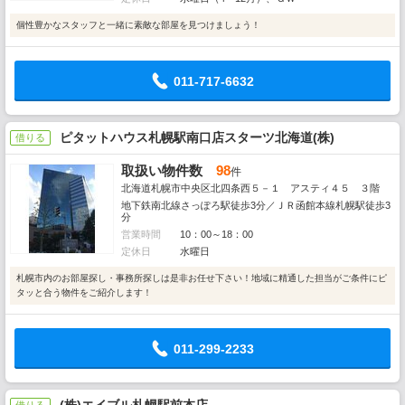
個性豊かなスタッフと一緒に素敵な部屋を見つけましょう！
011-717-6632
ピタットハウス札幌駅南口店スターツ北海道(株)
借りる
取扱い物件数
98
件
北海道札幌市中央区北四条西５－１ アスティ４５ ３階
地下鉄南北線さっぽろ駅徒歩3分／ＪＲ函館本線札幌駅徒歩3
分
営業時間
10：00～18：00
定休日
水曜日
札幌市内のお部屋探し・事務所探しは是非お任せ下さい！地域に精通した担当がご条件にピ
タッと合う物件をご紹介します！
011-299-2233