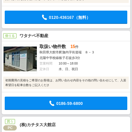
0120-436167（無料）
ワタナベ不動産
借りる
取扱い物件数
15
件
秋田県大館市釈迦内字街道端 ８－３
北陽中学校線板子石徒歩3分
営業時間
10:00～18:00
定休日
水、日、祝日
初期費用の見積をご希望のお客様は、お問い合わせ内容をその他の問い合わせにして、入居
希望日を駐車台数をご記入くださ
0186-59-6800
買う
(株)カチタス大館店
PC