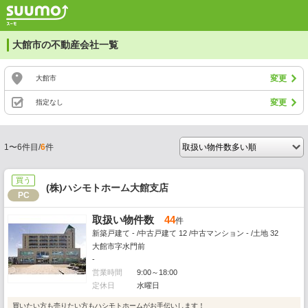
大館市の不動産会社一覧
変更
大館市
変更
指定なし
1〜6件目/
6
件
買う
(株)ハシモトホーム大館支店
PC
取扱い物件数
44
件
新築戸建て - /中古戸建て 12 /中古マンション - /土地 32
大館市字水門前
-
営業時間
9:00～18:00
定休日
水曜日
買いたい方も売りたい方もハシモトホームがお手伝いします！