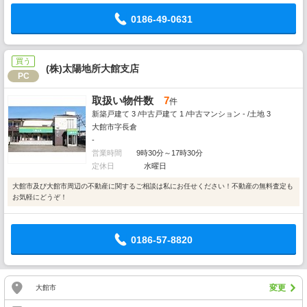
0186-49-0631
買う
(株)太陽地所大館支店
PC
取扱い物件数
7
件
新築戸建て 3 /中古戸建て 1 /中古マンション - /土地 3
大館市字長倉
-
営業時間
9時30分～17時30分
定休日
水曜日
大館市及び大館市周辺の不動産に関するご相談は私にお任せください！不動産の無料査定も
お気軽にどうぞ！
0186-57-8820
変更
大館市