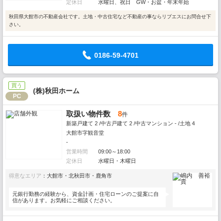
定休日
水曜日、祝日 GW・お盆・年末年始
秋田県大館市の不動産会社です。土地・中古住宅など不動産の事ならリブエスにお問合せ下
さい。
0186-59-4701
買う
(株)秋田ホーム
PC
取扱い物件数
8
件
新築戸建て 2 /中古戸建て 2 /中古マンション - /土地 4
大館市字観音堂
-
営業時間
09:00～18:00
定休日
水曜日・木曜日
得意なエリア
：大館市・北秋田市・鹿角市
元銀行勤務の経験から、資金計画・住宅ローンのご提案に自
信があります。お気軽にご相談ください。