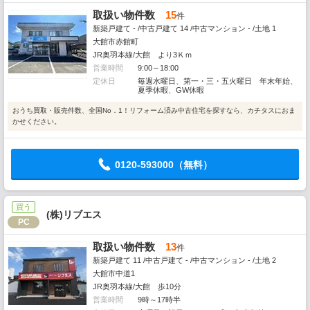
取扱い物件数
15
件
新築戸建て - /中古戸建て 14 /中古マンション - /土地 1
大館市赤館町
JR奥羽本線/大館 より3Ｋｍ
営業時間
9:00～18:00
定休日
毎週水曜日、第一・三・五火曜日 年末年始、
夏季休暇、GW休暇
おうち買取・販売件数、全国No．1！リフォーム済み中古住宅を探すなら、カチタスにおま
かせください。
0120-593000（無料）
買う
(株)リブエス
PC
取扱い物件数
13
件
新築戸建て 11 /中古戸建て - /中古マンション - /土地 2
大館市中道1
JR奥羽本線/大館 歩10分
営業時間
9時～17時半