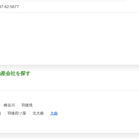
87-62-5677
動産会社を探す
|
峰吉川
|
羽後境
内
|
羽後四ツ屋
|
北大曲
|
大曲