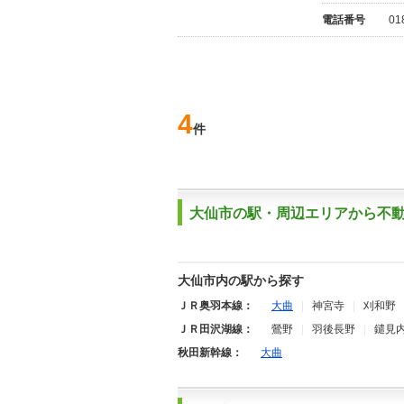
電話番号
01
4
件
大仙市の駅・周辺エリアから不
大仙市内の駅から探す
ＪＲ奥羽本線：
大曲
|
神宮寺
|
刈和野
ＪＲ田沢湖線：
鶯野
|
羽後長野
|
鑓見
秋田新幹線：
大曲