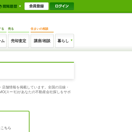
する
売る
住まいの相談
ーム
売却査定
講座/相談
暮らし
ジ・店舗情報を掲載しています。全国の沿線・
O(スーモ)があなたの不動産会社探しをサポ
はこちら