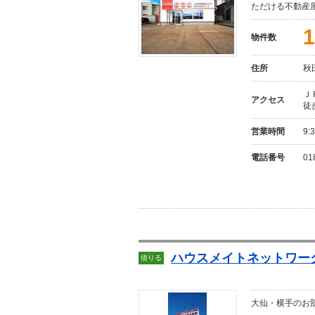
ただける不動産
1
物件数
住所
秋
Ｊ
アクセス
徒
営業時間
9:
電話番号
01
ハウスメイトネットワーク
借りる
大仙・横手のお