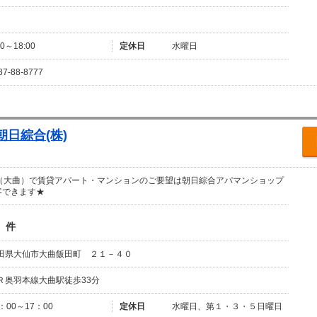
00～18:00
定休日
水曜日
87-88-8777
日綜合(株)
（大曲）で賃貸アパート・マンションのご要望は朝日綜合アパマンショップ
客できます★
件
田県大仙市大曲飯田町 ２１－４０
Ｒ奥羽本線大曲駅徒歩33分
：00～17：00
定休日
水曜日、第１・３・５日曜日