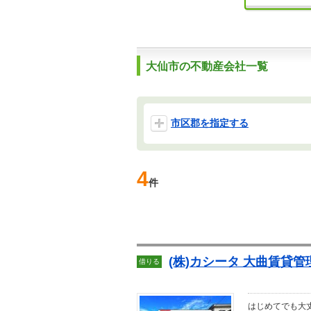
大仙市の不動産会社一覧
市区郡を指定する
4
件
(株)カシータ 大曲賃貸
借りる
はじめてでも大