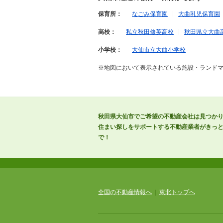
保育所：
なごみ保育園
大曲乳児保育園
高校：
私立秋田修英高校
秋田県立大曲
小学校：
大仙市立大曲小学校
※地図において表示されている施設・ランド
秋田県大仙市でご希望の不動産会社は見つか
住まい探しをサポートする不動産業者がきっと
で！
全国の不動産情報へ
|
東北トップへ