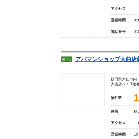
アクセス
-
営業時間
9:
電話番号
01
アパマンショップ大曲店朝
借りる
秋田県大仙市内
大曲店へ！IT接
1
物件数
住所
秋
アクセス
Ｊ
営業時間
10