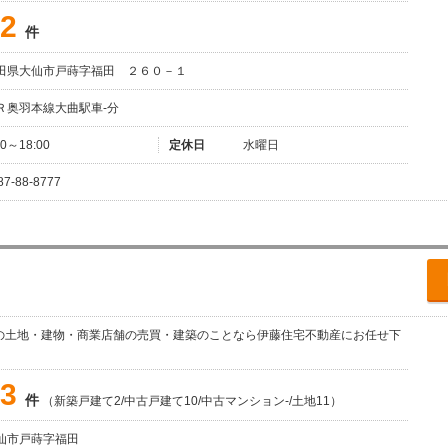
2
件
田県大仙市戸蒔字福田 ２６０－１
Ｒ奥羽本線大曲駅車-分
00～18:00
定休日
水曜日
87-88-8777
の土地・建物・商業店舗の売買・建築のことなら伊藤住宅不動産にお任せ下
3
件
（新築戸建て2/中古戸建て10/中古マンション-/土地11）
仙市戸蒔字福田