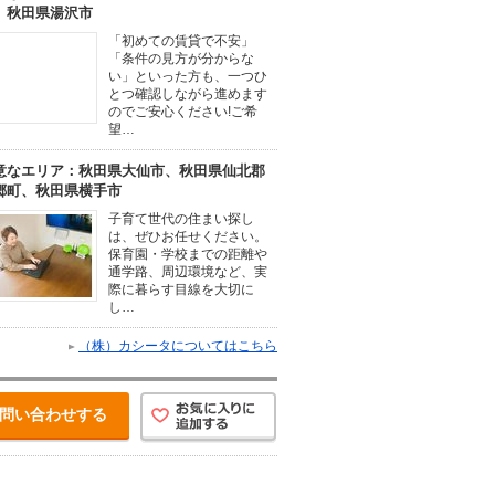
、秋田県湯沢市
「初めての賃貸で不安」
「条件の見方が分からな
い」といった方も、一つひ
とつ確認しながら進めます
のでご安心ください!ご希
望…
意なエリア：秋田県大仙市、秋田県仙北郡
郷町、秋田県横手市
子育て世代の住まい探し
は、ぜひお任せください。
保育園・学校までの距離や
通学路、周辺環境など、実
際に暮らす目線を大切に
し…
（株）カシータについてはこちら
問い合わせする