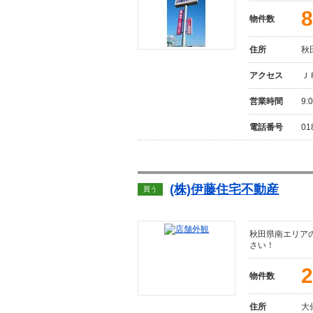
8
物件数
住所
秋
アクセス
Ｊ
営業時間
9:
電話番号
01
(株)伊藤住宅不動産
買う
秋田県南エリア
さい！
2
物件数
住所
大