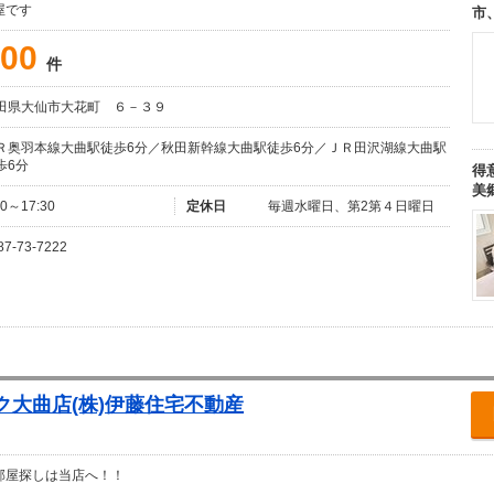
屋です
市
00
件
田県大仙市大花町 ６－３９
Ｒ奥羽本線大曲駅徒歩6分／秋田新幹線大曲駅徒歩6分／ＪＲ田沢湖線大曲駅
歩6分
得
美
30～17:30
定休日
毎週水曜日、第2第４日曜日
87-73-7222
大曲店(株)伊藤住宅不動産
部屋探しは当店へ！！