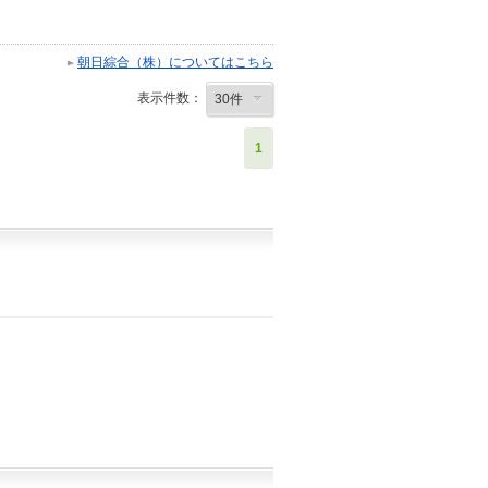
朝日綜合（株）についてはこちら
表示件数：
1