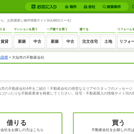
、お部屋探し物件情報サイトSUUMO(スーモ)
りる
マンションを買う
一戸建てを買う
建てる
リフォーム
賃貸
新築
中古
新築
中古
注文住宅
土地
リフォ
秋田県
>
大仙市の不動産会社
県大仙市の不動産会社4件をご紹介！不動産会社の得意なエリアやスタッフのメッセー
にぴったりな不動産業者を検索してください。住宅・不動産購入の情報サイトSUUM
借りる
買う
産会社をお探しの方はこちら
不動産会社をお探しの方