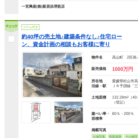
一宮興産(株)新居浜堺筋店
コラム付き
約40坪の売土地♪建築条件なし♪住宅ロー
ン、資金計画の相談もお客様に寄り
物件名
高山町 2区画 
販売価格
1000万円
所在地
愛媛県松山市高
沿線・駅
ＪＲ予讃線「三
土地面積
132.28m
2
（40
（登記）
建ぺい率・
60％・200％
容積率
掲載写真
土地写真
前面道路
その他写