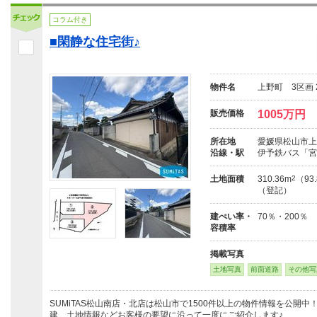
コラム付き
■閑静な住宅街♪
物件名
上野町 3区画 
販売価格
1005万円
所在地
愛媛県松山市上
沿線・駅
伊予鉄バス「宮
土地面積
310.36m
2
（93
（登記）
建ぺい率・
70％・200％
容積率
掲載写真
土地写真
前面道路
その他写
SUMiTAS松山南店・北店は松山市で1500件以上の物件情報を公開
建、土地情報などお客様の要望に沿って一度にご紹介します♪