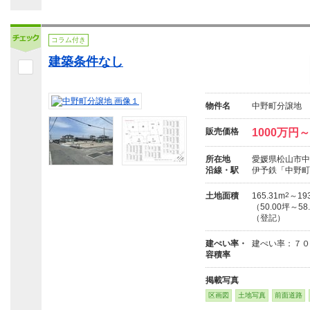
コラム付き
建築条件なし
物件名
中野町分譲地
販売価格
1000万円～
所在地
愛媛県松山市中野
沿線・駅
伊予鉄「中野町
土地面積
165.31m
2
～193
（50.00坪～58
（登記）
建ぺい率・
建ぺい率：７０
容積率
掲載写真
区画図
土地写真
前面道路