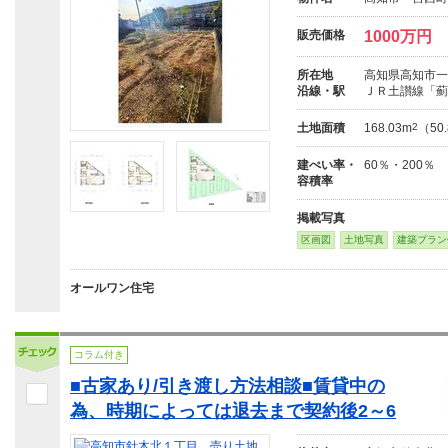
販売価格
1000万円
所在地
高知県高知市一宮
沿線・駅
ＪＲ土讃線「薊
土地面積
168.03m
2
（50
建ぺい率・
60％・200％
容積率
掲載写真
区画図
土地写真
建築プラン
オールワン住宅
コラム付き
■古家あり/引き渡し方法相談■賃貸中の
為、時期によっては退去まで契約後2～6