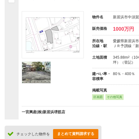
物件名
新居浜市中須賀
販売価格
1000万円
所在地
愛媛県新居浜市中須
沿線・駅
ＪＲ予讃線「新
土地面積
345.88m
2
（104
坪）（登記）
建ぺい率・
80％・400％
容積率
掲載写真
区画図
その他写真
一宮興産(株)新居浜堺筋店
まとめて資料請求する
チェックした物件を