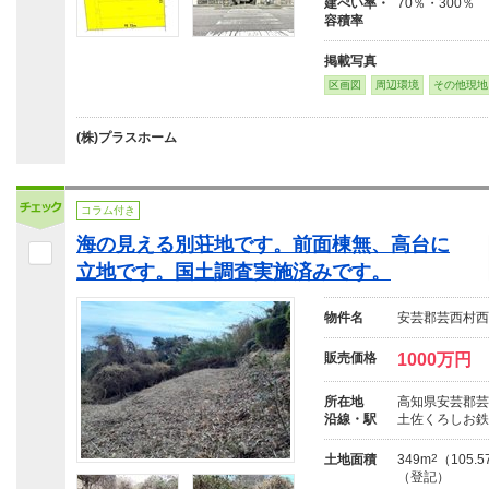
建ぺい率・
70％・300％
容積率
掲載写真
区画図
周辺環境
その他現地
(株)プラスホーム
コラム付き
海の見える別荘地です。前面棟無、高台に
立地です。国土調査実施済みです。
物件名
安芸郡芸西村西分
販売価格
1000万円
所在地
高知県安芸郡芸
沿線・駅
土佐くろしお鉄
土地面積
349m
2
（105.
（登記）