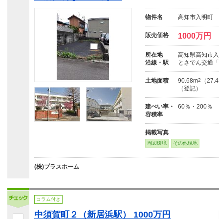
物件名
高知市入明町 
販売価格
1000万円
所在地
高知県高知市入
沿線・駅
とさでん交通「
土地面積
90.68m
2
（27.
（登記）
建ぺい率・
60％・200％
容積率
掲載写真
周辺環境
その他現地
(株)プラスホーム
コラム付き
中須賀町２（新居浜駅） 1000万円