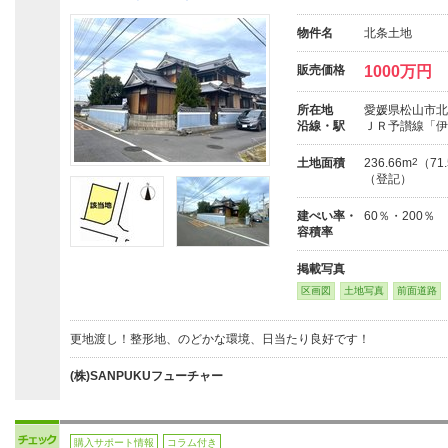
物件名
北条土地
販売価格
1000万円
所在地
愛媛県松山市北
沿線・駅
ＪＲ予讃線「伊
土地面積
236.66m
2
（71
（登記）
建ぺい率・
60％・200％
容積率
掲載写真
区画図
土地写真
前面道路
更地渡し！整形地、のどかな環境、日当たり良好です！
(株)SANPUKUフューチャー
購入サポート情報
コラム付き