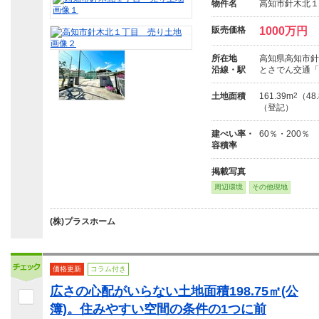
物件名
高知市針木北１
販売価格
1000万円
所在地
高知県高知市針
沿線・駅
とさでん交通「
土地面積
161.39m
2
（48
（登記）
建ぺい率・
60％・200％
容積率
掲載写真
周辺環境
その他現地
(株)プラスホーム
価格更新
コラム付き
広さの心配がいらない土地面積198.75㎡(公
簿)。住みやすい空間の条件の1つに前