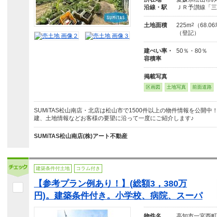
沿線・駅
ＪＲ予讃線「三
土地面積
225m
2
（68.0
（登記）
建ぺい率・
50％・80％
容積率
掲載写真
区画図
土地写真
前面道路
SUMiTAS松山南店・北店は松山市で1500件以上の物件情報を公開
建、土地情報などお客様の要望に沿って一度にご紹介します♪
SUMiTAS松山南店(株)アート不動産
建築条件付土地
コラム付き
【参考プラン例あり！】(総額3，380万
円)。建築条件付き。小学校、病院、スーパ
物件名
高知市一宮西町