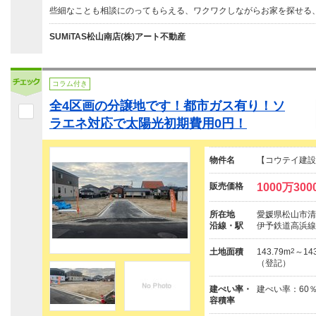
些細なことも相談にのってもらえる、ワクワクしながらお家を探せる
SUMiTAS松山南店(株)アート不動産
コラム付き
全4区画の分譲地です！都市ガス有り！ソ
ラエネ対応で太陽光初期費用0円！
物件名
【コウテイ建設
販売価格
1000万30
所在地
愛媛県松山市清住
沿線・駅
伊予鉄道高浜線
土地面積
143.79m
2
～14
（登記）
建ぺい率・
建ぺい率：60
容積率