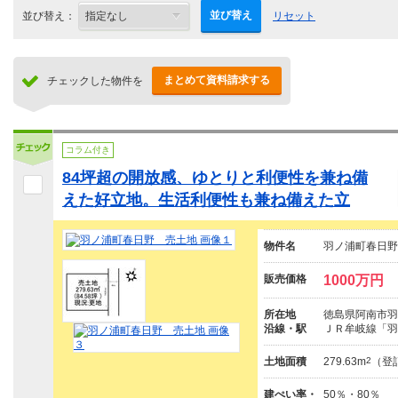
並び替え
並び替え：
リセット
まとめて資料請求する
チェックした物件を
コラム付き
84坪超の開放感、ゆとりと利便性を兼ね備
えた好立地。生活利便性も兼ね備えた立
物件名
羽ノ浦町春日野
販売価格
1000万円
所在地
徳島県阿南市羽
沿線・駅
ＪＲ牟岐線「羽
土地面積
279.63m
2
（登
建ぺい率・
50％・80％