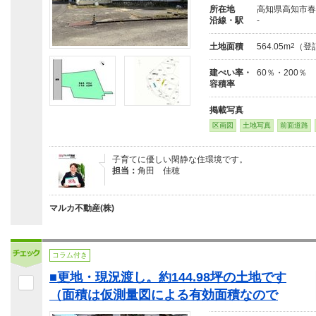
所在地
高知県高知市春
沿線・駅
-
土地面積
564.05m
2
（登
建ぺい率・
60％・200％
容積率
掲載写真
区画図
土地写真
前面道路
子育てに優しい閑静な住環境です。
担当：
角田 佳穂
マルカ不動産(株)
コラム付き
■更地・現況渡し。約144.98坪の土地です
（面積は仮測量図による有効面積なので