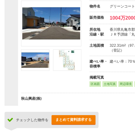
物件名
グリーンコート
販売価格
1004万200
所在地
香川県丸亀市郡
沿線・駅
ＪＲ予讃線「丸
土地面積
322.31m
2
（97
（登記）
建ぺい率・
建ペい率：70
容積率
掲載写真
区画図
土地写真
周辺環境
秋山興産(株)
まとめて資料請求する
チェックした物件を