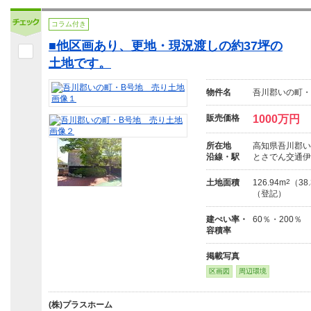
コラム付き
■他区画あり、更地・現況渡しの約37坪の
土地です。
物件名
吾川郡いの町・
販売価格
1000万円
所在地
高知県吾川郡い
沿線・駅
とさでん交通伊
土地面積
126.94m
2
（38
（登記）
建ぺい率・
60％・200％
容積率
掲載写真
区画図
周辺環境
(株)プラスホーム