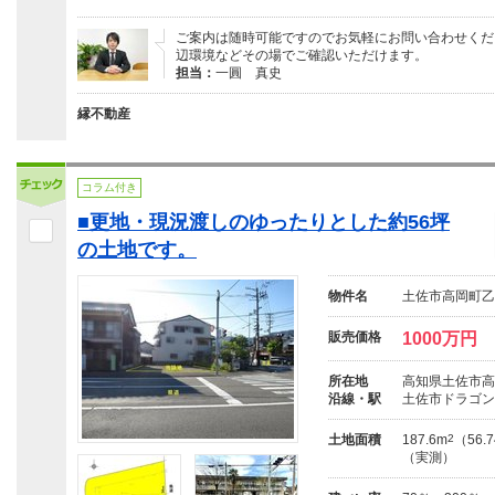
ご案内は随時可能ですのでお気軽にお問い合わせくだ
辺環境などその場でご確認いただけます。
担当：
一圓 真史
縁不動産
コラム付き
■更地・現況渡しのゆったりとした約56坪
の土地です。
物件名
土佐市高岡町乙
販売価格
1000万円
所在地
高知県土佐市高
沿線・駅
土佐市ドラゴン
土地面積
187.6m
2
（56.
（実測）