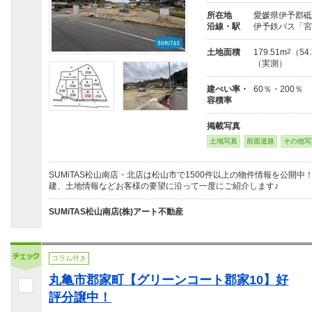
所在地
愛媛県伊予郡砥
沿線・駅
伊予鉄バス「宮
土地面積
179.51m
2
（54
（実測）
建ぺい率・
60％・200％
容積率
掲載写真
土地写真
前面道路
その他写
SUMiTAS松山南店・北店は松山市で1500件以上の物件情報を公開
建、土地情報などお客様の要望に沿って一度にご紹介します♪
SUMiTAS松山南店(株)アート不動産
コラム付き
丸亀市郡家町【グリーンコート郡家10】好
評分譲中！