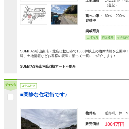
土地面積
142.23m
2
（43
（登記）
建ぺい率・
60％・200％
容積率
掲載写真
土地写真
前面道路
その他写
SUMiTAS松山南店・北店は松山市で1500件以上の物件情報を公開
建、土地情報などお客様の要望に沿って一度にご紹介します♪
SUMiTAS松山南店(株)アート不動産
コラム付き
■閑静な住宅街です♪
物件名
砥部町川井 ９
販売価格
1004万円