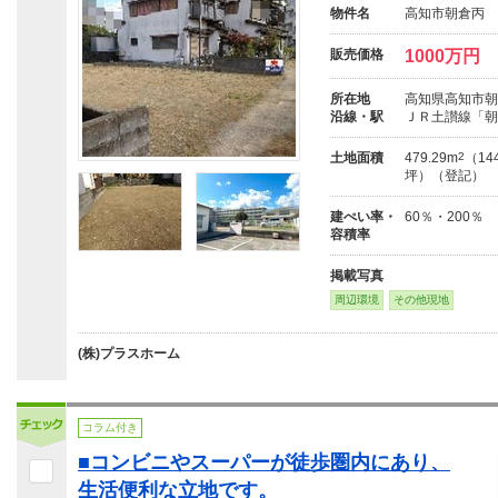
物件名
高知市朝倉丙 
販売価格
1000万円
所在地
高知県高知市朝
沿線・駅
ＪＲ土讃線「朝
土地面積
479.29m
2
（144
坪）（登記）
建ぺい率・
60％・200％
容積率
掲載写真
周辺環境
その他現地
(株)プラスホーム
コラム付き
■コンビニやスーパーが徒歩圏内にあり、
生活便利な立地です。