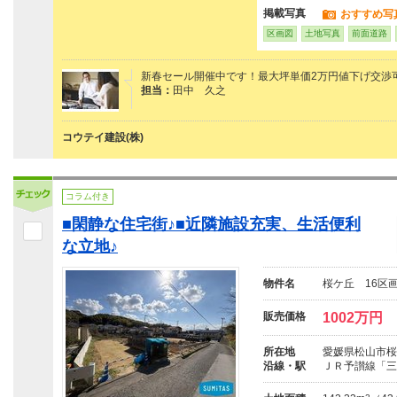
掲載写真
おすすめ写
区画図
土地写真
前面道路
新春セール開催中です！最大坪単価2万円値下げ交渉
担当：
田中 久之
コウテイ建設(株)
コラム付き
■閑静な住宅街♪■近隣施設充実、生活便利
な立地♪
物件名
桜ケ丘 16区画
販売価格
1002万円
所在地
愛媛県松山市桜
沿線・駅
ＪＲ予讃線「三