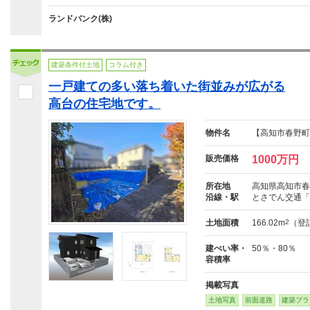
ランドバンク(株)
建築条件付土地
コラム付き
一戸建ての多い落ち着いた街並みが広がる
高台の住宅地です。
物件名
【高知市春野町
販売価格
1000万円
所在地
高知県高知市春
沿線・駅
とさでん交通「
土地面積
166.02m
2
（登
建ぺい率・
50％・80％
容積率
掲載写真
土地写真
前面道路
建築プラ