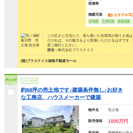
容積率
掲載写真
おすすめ写
区画図
土地写真
前面道路
この広さと日当たり、落ち着いた住環境が揃う土地は
だければ、その魅力をより実感いただけるはずです。
度ご検討ください。
担当：
株式会社プラスナイス
(株)プラスナイス徳島不動産モール
コラム付き
約68坪の売土地です♪建築条件無し♪お好き
な工務店、ハウスメーカーで建築
物件名
売土地
販売価格
1000万円
所在地
愛媛県松山市み