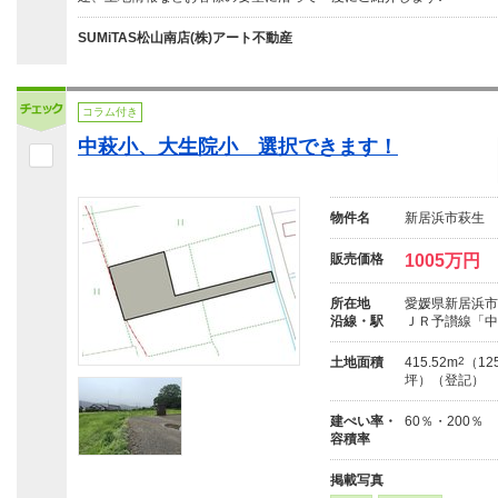
SUMiTAS松山南店(株)アート不動産
コラム付き
中萩小、大生院小 選択できます！
物件名
新居浜市萩生
販売価格
1005万円
所在地
愛媛県新居浜市萩
沿線・駅
ＪＲ予讃線「中
土地面積
415.52m
2
（125
坪）（登記）
建ぺい率・
60％・200％
容積率
掲載写真