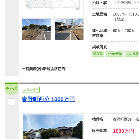
沿線・駅
ＪＲ予讃線「中
土地面積
1688m
2
（510
（登記）
建ぺい率・
60％・200％
容積率
掲載写真
区画図
その他現地
その他写
一宮興産(株)新居浜堺筋店
コラム付き
春野町西分 1000万円
物件名
春野町西分 売
販売価格
1000万円