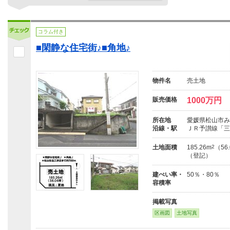
コラム付き
■閑静な住宅街♪■角地♪
物件名
売土地
販売価格
1000万円
所在地
愛媛県松山市み
沿線・駅
ＪＲ予讃線「三
土地面積
185.26m
2
（56
（登記）
建ぺい率・
50％・80％
容積率
掲載写真
区画図
土地写真