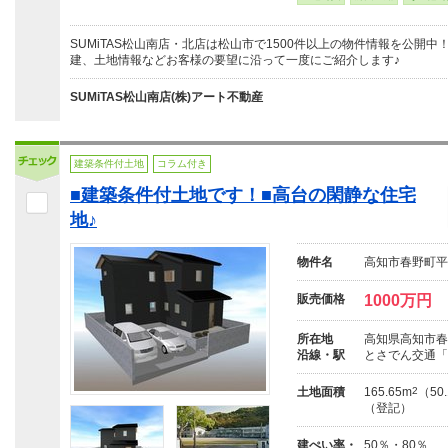
SUMiTAS松山南店・北店は松山市で1500件以上の物件情報を公開
建、土地情報などお客様の要望に沿って一度にご紹介します♪
SUMiTAS松山南店(株)アート不動産
建築条件付土地
コラム付き
■建築条件付土地です！■高台の閑静な住宅
地♪
物件名
高知市春野町平
販売価格
1000万円
所在地
高知県高知市春
沿線・駅
とさでん交通「
土地面積
165.65m
2
（50
（登記）
建ぺい率・
50％・80％