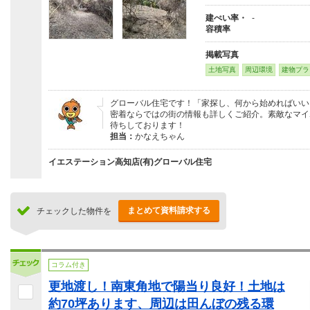
建ぺい率・
-
容積率
掲載写真
土地写真
周辺環境
建物プラ
グローバル住宅です！「家探し、何から始めればいい
密着ならではの街の情報も詳しくご紹介。素敵なマイ
待ちしております！
担当：
かなえちゃん
イエステーション高知店(有)グローバル住宅
まとめて資料請求する
チェックした物件を
コラム付き
更地渡し！南東角地で陽当り良好！土地は
約70坪あります、周辺は田んぼの残る環