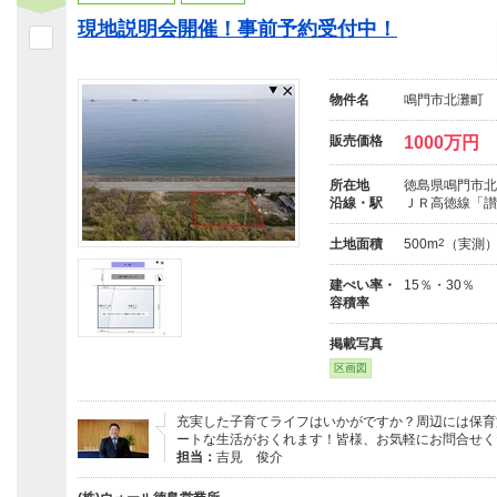
現地説明会開催！事前予約受付中！
物件名
鳴門市北灘町
販売価格
1000万円
所在地
徳島県鳴門市北
沿線・駅
ＪＲ高徳線「讃
土地面積
500m
2
（実測
建ぺい率・
15％・30％
容積率
掲載写真
区画図
充実した子育てライフはいかがですか？周辺には保育
ートな生活がおくれます！皆様、お気軽にお問合せく
担当：
吉見 俊介