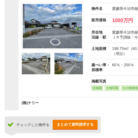
物件名
愛媛県今治市鐘
販売価格
1000万円
所在地
愛媛県今治市鐘
沿線・駅
ＪＲ予讃線「今
土地面積
198.75m
2
（60
（登記）
建ぺい率・
60％・200％
容積率
掲載写真
区画図
土地写真
その他現地
(株)ナリー
まとめて資料請求する
チェックした物件を