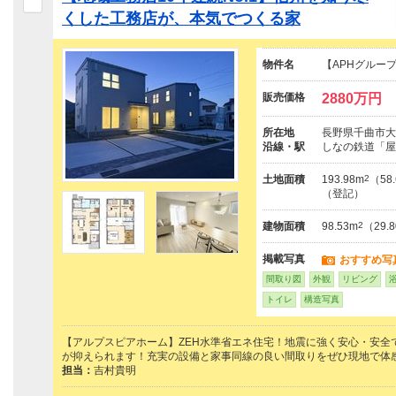
くした工務店が、本気でつくる家
物件名
【APHグルー
販売価格
2880万円
所在地
長野県千曲市大字
沿線・駅
しなの鉄道「屋
土地面積
193.98m
2
（58
（登記）
建物面積
98.53m
2
（29.
掲載写真
おすすめ写
間取り図
外観
リビング
トイレ
構造写真
【アルプスピアホーム】ZEH水準省エネ住宅！地震に強く安心・安全で
が抑えられます！充実の設備と家事同線の良い間取りをぜひ現地で体
担当：
吉村貴明