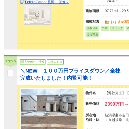
（登記）
建物面積
97.71m
2
（29
掲載写真
おすすめ写
間取り図
外観
リビング
設備写真
購入サポート情報
コラム付き
＼NEW １００万円プライスダウン／全棟
完成いたしました！内覧可能！
物件名
【弊社売主】【
販売価格
2390万円～
所在地
新潟県燕市吉田
沿線・駅
ＪＲ越後線「北