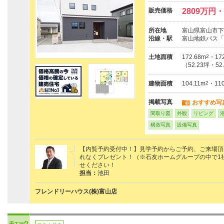
販売価格
2809万円・
所在地
富山県富山市下
沿線・駅
富山地鉄バス「
土地面積
172.68m
2
・172
（52.23坪・52
建物面積
104.11m
2
・110
掲載写真
おすすめ写
間取り図
外観
リビング
構造写真
設備写真
【内覧予約受付中！】見学予約からご予約、ご来場頂けた
れなくプレゼント！（※石友ホームグループの中で1
せください！
担当：
池田
フレンドリーハウス(株)富山店