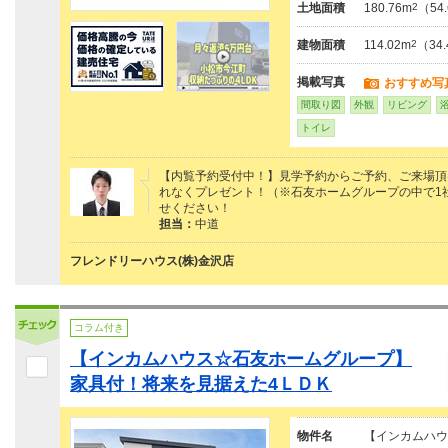
土地面積
180.76m
2
（54
建物面積
114.02m
2
（34
掲載写真
おすすめ写
間取り図
外観
リビング
トイレ
【内覧予約受付中！】見学予約からご予約、ご来場頂けた
れなくプレゼント！（※石友ホームグループの中で1
せください！
担当：
中道
フレンドリーハウス(株)金沢店
コラム付き
【インカムハウス☆石友ホームグループ】
家具付！将来を見据えた4ＬＤＫ
物件名
【インカムハウ