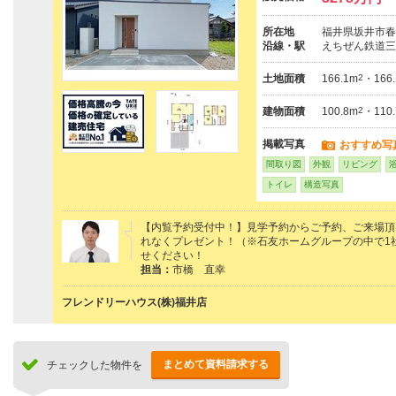
所在地
福井県坂井市春
沿線・駅
えちぜん鉄道三
土地面積
166.1m
2
・166
建物面積
100.8m
2
・110
掲載写真
おすすめ写
間取り図
外観
リビング
トイレ
構造写真
【内覧予約受付中！】見学予約からご予約、ご来場頂けた
れなくプレゼント！（※石友ホームグループの中で1
せください！
担当：
市橋 直幸
フレンドリーハウス(株)福井店
まとめて資料請求する
チェックした物件を