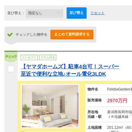
並び替え
並び替え：
リセット
まとめて資料請求する
チェックした物件を
コンセプト
コラム付き
【ヤマダホームズ】駐車4台可！スーパー
至近で便利な立地♪オール電化3LDK
物件名
FelidiaGa
販売価格
2970万円
所在地
新潟県長岡市稲保
沿線・駅
ＪＲ信越本線「
土地面積
201.12m
2
（60