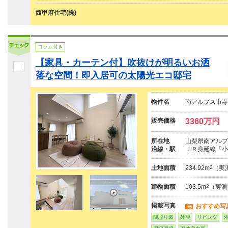
西甲府住宅(株)
コラム付き
【家具・カーテン付】吹抜けが明るいお洒
落な空間！即入居可の太陽光エコ邸宅
物件名
南アルプス市寺
販売価格
3360万円
所在地
山梨県南アルプ
沿線・駅
ＪＲ身延線「小
土地面積
234.92m
2
（実
建物面積
103.5m
2
（実測
掲載写真
おすすめ写
間取り図
外観
リビング