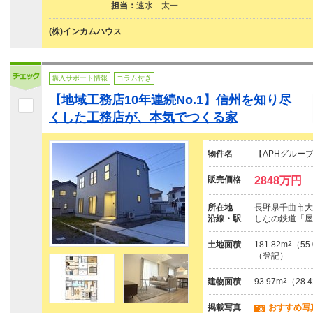
担当：
速水 太一
(株)インカムハウス
購入サポート情報
コラム付き
【地域工務店10年連続No.1】信州を知り尽
くした工務店が、本気でつくる家
物件名
【APHグルー
販売価格
2848万円
所在地
長野県千曲市大字
沿線・駅
しなの鉄道「屋
土地面積
181.82m
2
（55
（登記）
建物面積
93.97m
2
（28.
掲載写真
おすすめ写