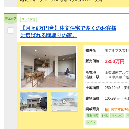
(株)ヒノキヤグループパパまるハウスカンパニー支店
コラム付き
【月々8万円台】注文住宅で多くのお客様
に選ばれる間取りの家。
物件名
南アルプス市野
販売価格
3350万円
所在地
山梨県南アルプ
沿線・駅
ＪＲ中央線「塩
土地面積
250.12m
2
（実
建物面積
105.99m
2
（実
掲載写真
おすすめ写
間取り図
外観
リビング
トイレ