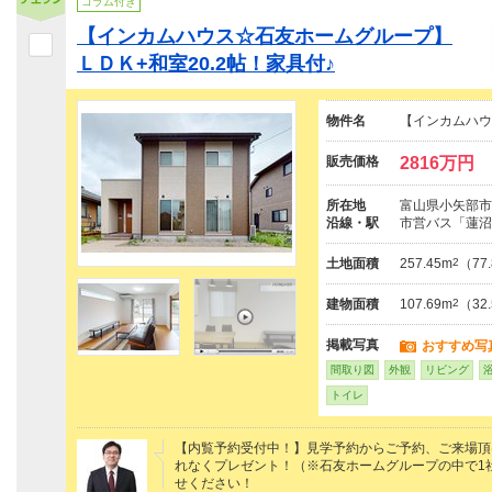
コラム付き
【インカムハウス☆石友ホームグループ】
ＬＤＫ+和室20.2帖！家具付♪
物件名
【インカムハウ
販売価格
2816万円
所在地
富山県小矢部市道
沿線・駅
市営バス「蓮沼
土地面積
257.45m
2
（77
建物面積
107.69m
2
（32
掲載写真
おすすめ写
間取り図
外観
リビング
トイレ
【内覧予約受付中！】見学予約からご予約、ご来場頂けた
れなくプレゼント！（※石友ホームグループの中で1
せください！