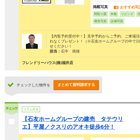
掲載写真
おすすめ写
間取り図
外観
リビング
構造写真
設備写真
【内覧予約受付中！】見学予約からご予約、ご来場頂けた
れなくプレゼント！（※石友ホームグループの中で1
せください！
担当：
石中 靖雄
フレンドリーハウス(株)福井店
まとめて資料請求する
チェックした物件を
コラム付き
【石友ホームグループの建売 タテウリ
エ】平屋／クスリのアオキ徒歩6分！