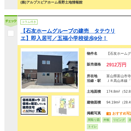
(株)アルプスピアホーム長野土地情報館
コラム付き
【石友ホームグループの建売 タテウリ
エ】即入居可／五福小学校徒歩9分！
物件名
【石友ホームグ
販売価格
2912万円
所在地
富山県富山市寺
沿線・駅
ＪＲ高山本線「
土地面積
174.8m
2
（52.
建物面積
94.19m
2
（28.
掲載写真
おすすめ写
間取り図
外観
リビング
トイレ