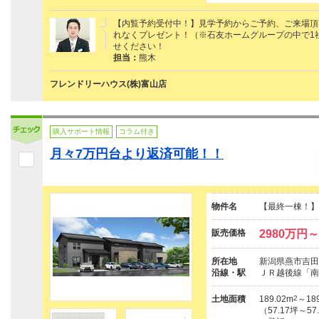
【内覧予約受付中！】見学予約からご予約、ご来場頂けた
れなくプレゼント！（※石友ホームグループの中で1
せください！
担当：
熊木
フレンドリーハウス(株)富山店
購入サポート情報
コラム付き
月々7万円台より返済可能！！
物件名
【最終一棟！】
販売価格
2980万円～
所在地
新潟県燕市吉田下
沿線・駅
ＪＲ越後線「南
土地面積
189.02m
2
～189
（57.17坪～57