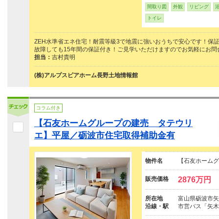
間取り図
外観
リビング
トイレ
ZEH水準省エネ住宅！耐震等級3で地震に強いおうちで安心です！保
故障しても15年間の保証付き！ご見学いただけますのでお気軽にお問
担当：
吉村貴明
(株)アルプスピアホーム長野土地情報館
コラム付き
【石友ホームグループの建売 タテウリ
エ】平屋／砺波市住宅取得補助金有
物件名
【石友ホームグ
販売価格
2876万円
所在地
富山県砺波市矢
沿線・駅
市営バス「矢木