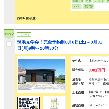
間取り図
外観
リビング
トイレ
構造写真
西甲府住宅(株)
コラム付き
現地見学会！完全予約制8月8日(土)～8月31
日(月)9時～20時30分
物件名
【石友ホームグ
販売価格
3381万円・
所在地
福井県坂井市丸
沿線・駅
京福バス「南横
土地面積
199.76m
2
・199
（60.42坪・60
建物面積
84.55m
2
・101