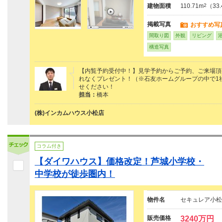
建物面積
110.71m
2
（33
掲載写真
おすすめ写
間取り図
外観
リビング
構造写真
【内覧予約受付中！】見学予約からご予約、ご来場頂けた
れなくプレゼント！（※石友ホームグループの中で1
せください！
担当：
橋本
(株)インカムハウス小松店
コラム付き
【ダイワハウス】価格改定！芦城小学校・
中学校が徒歩圏内！
物件名
セキュレア小松
販売価格
3240万円