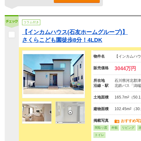
コラム付き
【インカムハウス(石友ホームグループ)】
さくらこども園徒歩8分！4LDK
物件名
【インカムハウ
販売価格
3044万円
所在地
石川県河北郡津
沿線・駅
北鉄バス「潟端
土地面積
165.7m
2
（50.
建物面積
102.45m
2
（30
掲載写真
おすすめ写
間取り図
外観
リビング
トイレ