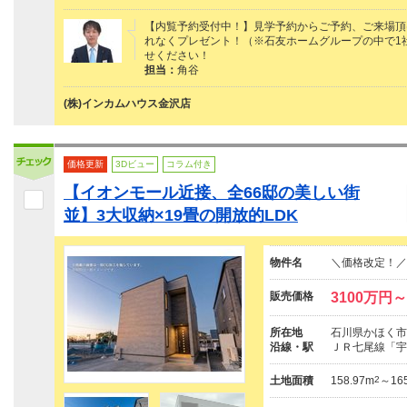
【内覧予約受付中！】見学予約からご予約、ご来場頂けた
れなくプレゼント！（※石友ホームグループの中で1
せください！
担当：
角谷
(株)インカムハウス金沢店
価格更新
3Dビュー
コラム付き
【イオンモール近接、全66邸の美しい街
並】3大収納×19畳の開放的LDK
物件名
＼価格改定！／ヤマ
販売価格
3100万円～
所在地
石川県かほく市内
沿線・駅
ＪＲ七尾線「宇
土地面積
158.97m
2
～16