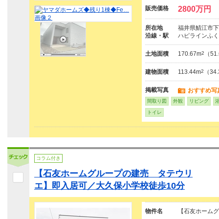
販売価格
2800万円
所在地
福井県鯖江市下
沿線・駅
ハピラインふく
土地面積
170.67m
2
（51
建物面積
113.44m
2
（34
掲載写真
おすすめ写
間取り図
外観
リビング
トイレ
コラム付き
【石友ホームグループの建売 タテウリ
エ】即入居可／大久保小学校徒歩10分
物件名
【石友ホームグ