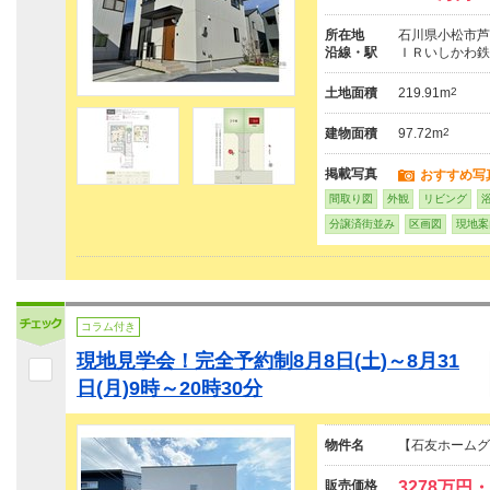
所在地
石川県小松市芦田
沿線・駅
ＩＲいしかわ鉄
土地面積
219.91m
2
建物面積
97.72m
2
掲載写真
おすすめ写
間取り図
外観
リビング
分譲済街並み
区画図
現地案
コラム付き
現地見学会！完全予約制8月8日(土)～8月31
日(月)9時～20時30分
物件名
【石友ホームグ
販売価格
3278万円・