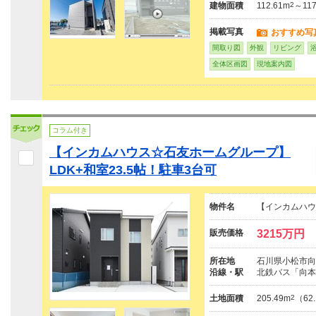
建物面積
112.61m
2
～117
掲載写真
おすすめ写
間取り図
外観
リビング
全体区画図
現地案内図
コラム付き
【インカムハウス☆石友ホームグループ】
LDK+和室23.5帖！駐車3台可
物件名
【インカムハウ
販売価格
3215万円
所在地
石川県小松市向
沿線・駅
北鉄バス「向本
土地面積
205.49m
2
（62