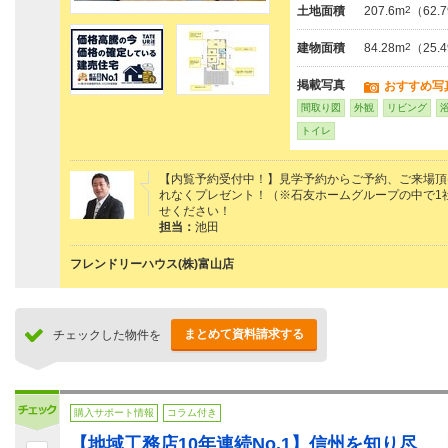
土地面積
207.6m
2
（62.
建物面積
84.28m
2
（25.
掲載写真
おすすめ写
間取り図
外観
リビング
トイレ
【内覧予約受付中！】見学予約からご予約、ご来場頂けた
れなくプレゼント！（※石友ホームグループの中で1
せください！
担当：
池田
フレンドリーハウス(株)富山店
まとめて資料請求する
チェックした物件を
購入サポート情報
コラム付き
【地域工務店10年連続No.1】信州を知り尽