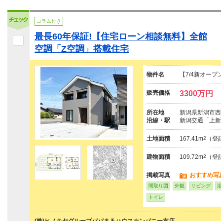
コラム付き
最長60年保証!【住宅ローン相談無料】全館
空調「Z空調」搭載住宅
物件名
【7/4新オー
販売価格
3300万円
所在地
新潟県新潟市西
沿線・駅
新潟交通「上新
土地面積
167.41m
2
（登
建物面積
109.72m
2
（登
掲載写真
おすすめ写
間取り図
外観
リビング
トイレ