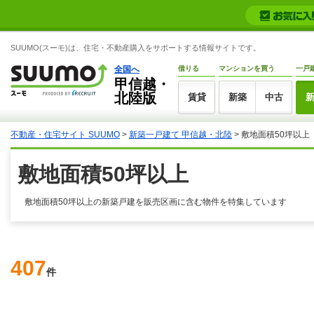
SUUMO(スーモ)は、住宅・不動産購入をサポートする情報サイトです。
全国へ
借りる
マンションを買う
一戸
甲信越・
北陸版
賃貸
新築
中古
不動産・住宅サイト SUUMO
>
新築一戸建て 甲信越・北陸
> 敷地面積50坪以上
敷地面積50坪以上
敷地面積50坪以上の新築戸建を販売区画に含む物件を特集しています
407
件