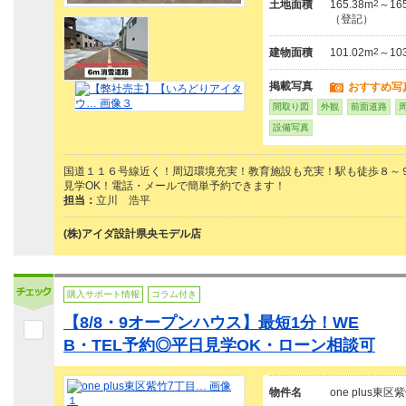
土地面積
165.38m
2
～165
（登記）
建物面積
101.02m
2
～10
掲載写真
おすすめ写
間取り図
外観
前面道路
設備写真
国道１１６号線近く！周辺環境充実！教育施設も充実！駅も徒歩８～
見学OK！電話・メールで簡単予約できます！
担当：
立川 浩平
(株)アイダ設計県央モデル店
購入サポート情報
コラム付き
【8/8・9オープンハウス】最短1分！WE
B・TEL予約◎平日見学OK・ローン相談可
物件名
one plus東