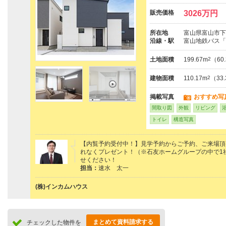
販売価格
3026万円
所在地
富山県富山市下
沿線・駅
富山地鉄バス「
土地面積
199.67m
2
（60
建物面積
110.17m
2
（33
掲載写真
おすすめ写
間取り図
外観
リビング
トイレ
構造写真
【内覧予約受付中！】見学予約からご予約、ご来場頂けた
れなくプレゼント！（※石友ホームグループの中で1
せください！
担当：
速水 太一
(株)インカムハウス
まとめて資料請求する
チェックした物件を