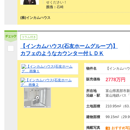
せください！
担当：
石崎
(株)インカムハウス
コラム付き
【インカムハウス(石友ホームグループ)】
カフェのようなカウンター付ＬＤＫ
物件名
【インカムハウ
販売価格
2778万円
所在地
富山県黒部市新
沿線・駅
富山地鉄バス「
土地面積
210.95m
2
（63
建物面積
99.15m
2
（29.
掲載写真
おすすめ写