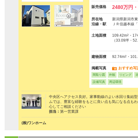
販売価格
2480万円・
所在地
新潟県新潟市東区
沿線・駅
ＪＲ信越本線「
土地面積
109.42m
2
・174
（33.09坪・52
建物面積
92.74m
2
・101
掲載写真
おすすめ写
間取り図
外観
リビング
設備写真
周辺環境
中央区へアクセス良好。家事動線のよい水回り集結型
ムでは、豊富な経験をもとに良い点も気になる点もわ
心してご相談ください
担当：
第一営業課
(株)ワンホーム