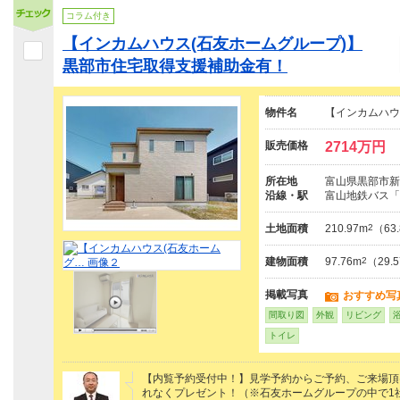
コラム付き
【インカムハウス(石友ホームグループ)】
黒部市住宅取得支援補助金有！
物件名
【インカムハウ
販売価格
2714万円
所在地
富山県黒部市新
沿線・駅
富山地鉄バス「
土地面積
210.97m
2
（63
建物面積
97.76m
2
（29.
掲載写真
おすすめ写
間取り図
外観
リビング
トイレ
【内覧予約受付中！】見学予約からご予約、ご来場頂けた
れなくプレゼント！（※石友ホームグループの中で1