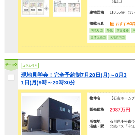
（登記）
建物面積
110.55m
2
（33
掲載写真
おすすめ写
間取り図
外観
前面道路
全体区画図
現地案内図
コラム付き
現地見学会！完全予約制7月20日(月)～8月3
1日(月)9時～20時30分
物件名
【石友ホームグ
販売価格
2987万円
所在地
石川県小松市今
沿線・駅
北鉄バス「今江