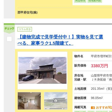
周辺環境
現地案内図
西甲府住宅(株)
コラム付き
【建物完成で見学受付中！】実物を見て選
べる、家事ラク1.5階建て。
物件名
甲府市増坪町D
販売価格
3380万円
所在地
山梨県甲府市増
沿線・駅
ＪＲ身延線「南
土地面積
201.35m
2
（実
建物面積
96.05m
2
掲載写真
おすすめ写