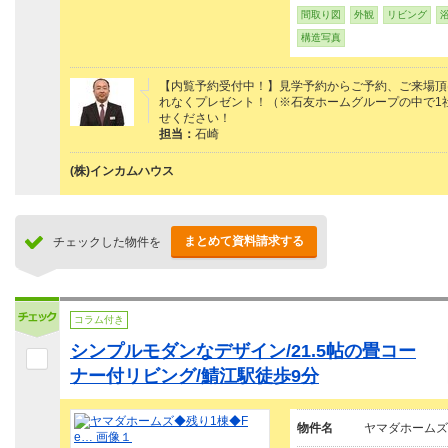
間取り図
外観
リビング
構造写真
【内覧予約受付中！】見学予約からご予約、ご来場頂けた
れなくプレゼント！（※石友ホームグループの中で1
せください！
担当：
石崎
(株)インカムハウス
まとめて資料請求する
チェックした物件を
コラム付き
シンプルモダンなデザイン/21.5帖の畳コー
ナー付リビング/鯖江駅徒歩9分
物件名
ヤマダホームズ◆残