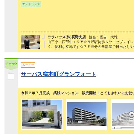
エントランス
ララハウス(株)長野支店
担当：國吉 大雅
山王小・西部中エリア☆長野駅徒歩６分！セブンイレ
く、便利な立地です☆７Ｆ部分の角部屋で日当たりや
ムービー
サーパス窪本町グランフォート
令和２年７月完成 築浅マンション 販売開始！とてもきれいにお使