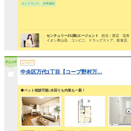
エントランス
共有施設
センチュリー21(株)エージェント
担当：渡辺 花有
イオン青山店、コンビニ、ドラッグストア、飲食店、
ムービー
中央区万代1丁目【コープ野村万…
◆ペット相談可能♪水回りも内装も一新！