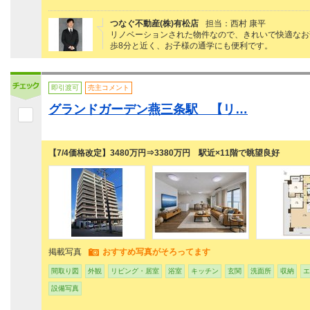
つなぐ不動産(株)有松店
担当：西村 康平
リノベーションされた物件なので、きれいで快適なお
歩8分と近く、お子様の通学にも便利です。
即引渡可
売主コメント
グランドガーデン燕三条駅 【リ…
【7/4価格改定】3480万円⇒3380万円 駅近×11階で眺望良好
掲載写真
おすすめ写真がそろってます
間取り図
外観
リビング・居室
浴室
キッチン
玄関
洗面所
収納
エ
設備写真