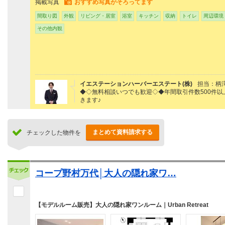
掲載写真
おすすめ写真がそろってます
間取り図
外観
リビング・居室
浴室
キッチン
収納
トイレ
周辺環境
その他内観
イエステーションハーバーエステート(株)
担当：柄
◆◇無料相談いつでも歓迎◇◆年間取引件数500件
きます♪
まとめて資料請求する
チェックした物件を
コープ野村万代│大人の隠れ家ワ…
【モデルルーム販売】大人の隠れ家ワンルーム｜Urban Retreat