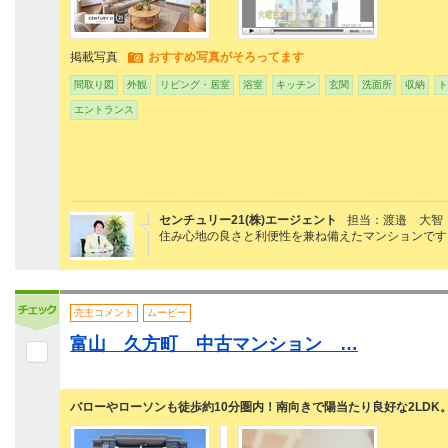
掲載写真
おすすめ写真がそろってます
間取り図
外観
リビング・居室
浴室
キッチン
玄関
洗面所
収納
ト
エントランス
センチュリー21(株)エージェント
担当：渡邉 大智
住み心地の良さと利便性を兼ね備えたマンションです
売主コメント
ムービー
富山 久方町 中古マンション …
バローやローソンも徒歩約10分圏内！南向きで陽当たり良好な2LDK