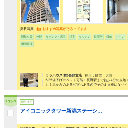
掲載写真
おすすめ写真がそろってます
間取り図
外観
リビング・居室
浴室
キッチン
洗面所
収納
トイレ
周辺環境
ララハウス(株)長野支店
担当：國吉 大雅
5/25値下げ☆ペット可能！長野駅まで徒歩4分の立
も！温かみのある和室もあるのでそのまま横になりく
即引渡可
アイコニックタワー新潟ステーシ…