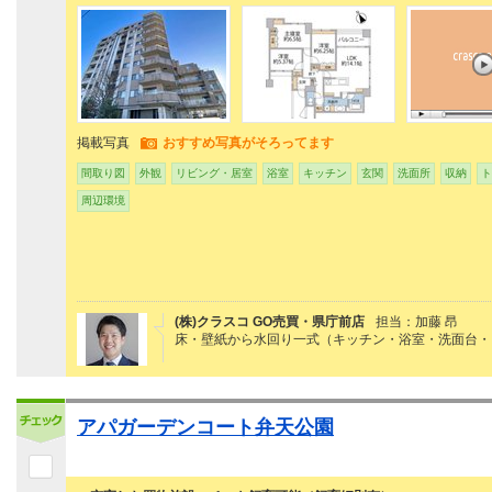
掲載写真
おすすめ写真がそろってます
間取り図
外観
リビング・居室
浴室
キッチン
玄関
洗面所
収納
ト
周辺環境
(株)クラスコ GO売買・県庁前店
担当：加藤 昂
床・壁紙から水回り一式（キッチン・浴室・洗面台・
アパガーデンコート弁天公園