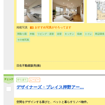
掲載写真
おすすめ写真がそろってます
間取り図
外観
リビング・居室
浴室
キッチン
収納
トイレ
周辺環境
その他写真
日生不動産販売(株)
即引渡可
ムービー
デザイナーズ・プレイス押野アー…
空間をデザインする喜びと、ペットと暮らすリノベ物件。