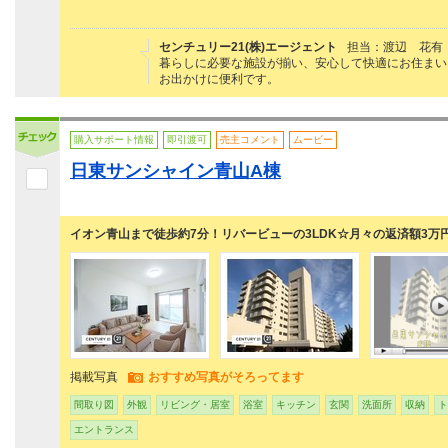
センチュリー21(株)エージェント
担当：渡辺 花有
暮らしに必要な施設が揃い、安心して快適にお住まい
お出かけに便利です。
購入サポート情報
即引渡可
売主コメント
ムービー
日東サンシャイン青山A棟
イオン青山まで徒歩約7分！リバービューの3LDK☆月々の返済額3万
掲載写真
おすすめ写真がそろってます
間取り図
外観
リビング・居室
浴室
キッチン
玄関
洗面所
収納
ト
エントランス