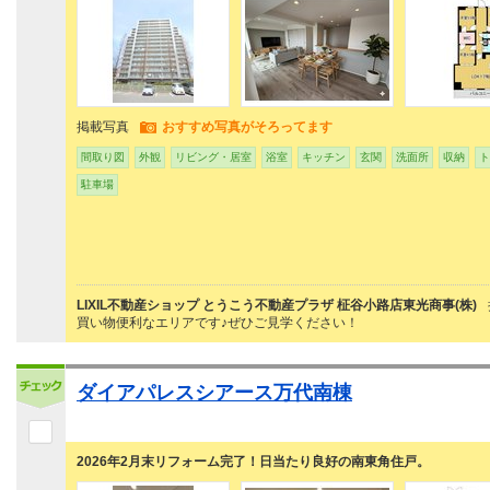
掲載写真
おすすめ写真がそろってます
間取り図
外観
リビング・居室
浴室
キッチン
玄関
洗面所
収納
ト
駐車場
LIXIL不動産ショップ とうこう不動産プラザ 柾谷小路店東光商事(株)
買い物便利なエリアです♪ぜひご見学ください！
ダイアパレスシアース万代南棟
2026年2月末リフォーム完了！日当たり良好の南東角住戸。