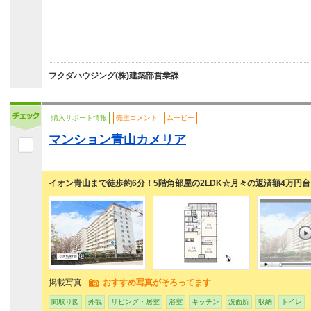
フクダハウジング(株)建築部営業課
購入サポート情報
売主コメント
ムービー
マンション青山カメリア
イオン青山まで徒歩約6分！5階角部屋の2LDK☆月々の返済額4万円台
掲載写真
おすすめ写真がそろってます
間取り図
外観
リビング・居室
浴室
キッチン
洗面所
収納
トイレ