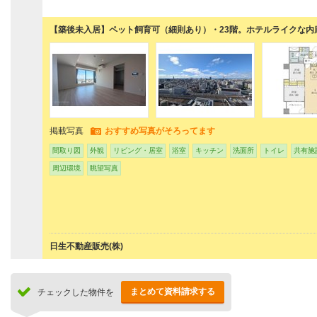
【築後未入居】ペット飼育可（細則あり）・23階。ホテルライクな内
掲載写真
おすすめ写真がそろってます
間取り図
外観
リビング・居室
浴室
キッチン
洗面所
トイレ
共有施
周辺環境
眺望写真
日生不動産販売(株)
まとめて資料請求する
チェックした物件を