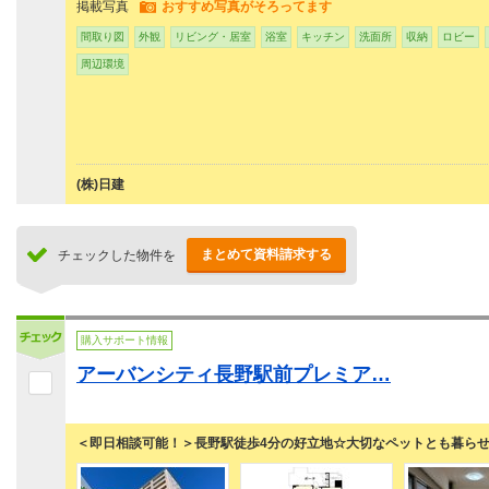
掲載写真
おすすめ写真がそろってます
間取り図
外観
リビング・居室
浴室
キッチン
洗面所
収納
ロビー
周辺環境
(株)日建
まとめて資料請求する
チェックした物件を
購入サポート情報
アーバンシティ長野駅前プレミア…
＜即日相談可能！＞長野駅徒歩4分の好立地☆大切なペットとも暮らせ