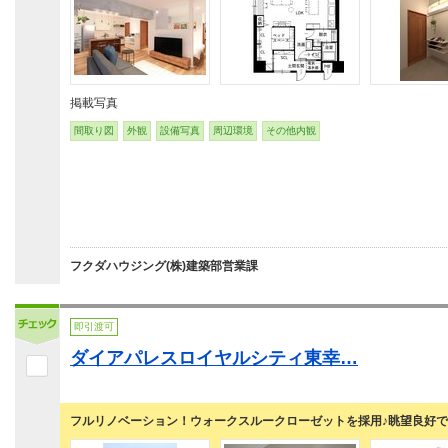
掲載写真
間取り図
外観
設備写真
周辺環境
その他内観
フクダハウジング(株)建築部営業課
即引渡可
ダイアパレスロイヤルシティ東幸…
フルリノベーション！ウォークスルークローゼットを採用♪眺望良好