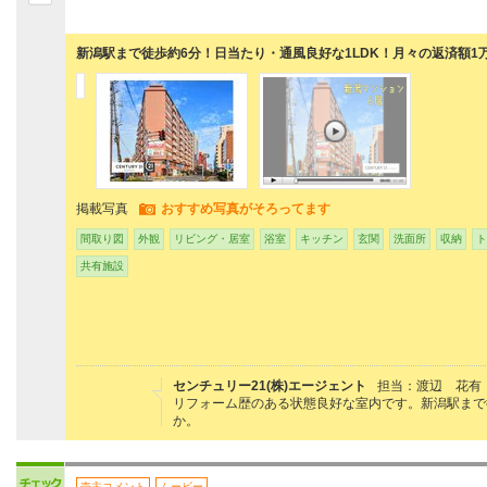
新潟駅まで徒歩約6分！日当たり・通風良好な1LDK！月々の返済額1
掲載写真
おすすめ写真がそろってます
間取り図
外観
リビング・居室
浴室
キッチン
玄関
洗面所
収納
ト
共有施設
センチュリー21(株)エージェント
担当：渡辺 花有
リフォーム歴のある状態良好な室内です。新潟駅まで
か。
売主コメント
ムービー