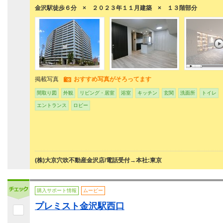
金沢駅徒歩６分 × ２０２３年１１月建築 × １３階部分
掲載写真
おすすめ写真がそろってます
間取り図
外観
リビング・居室
浴室
キッチン
玄関
洗面所
トイレ
エントランス
ロビー
(株)大京穴吹不動産金沢店/電話受付→本社:東京
購入サポート情報
ムービー
プレミスト金沢駅西口