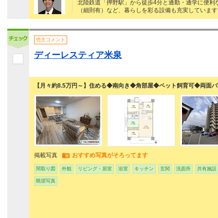
北陸鉄道「押野駅」から徒歩4分と通勤・通学に便利
（細則有）など、暮らしを彩る設備も充実しています
売主コメント
ディーレスティア米泉
【月々約8.5万円～】住める◆南向き◆角部屋◆ペット飼育可◆両面
掲載写真
おすすめ写真がそろってます
間取り図
外観
リビング・居室
浴室
キッチン
玄関
洗面所
共有施設
眺望写真