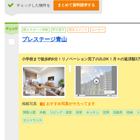
まとめて資料請求する
チェックした物件を
購入サポート情報
即引渡可
売主コメント
ムービー
プレステージ青山
小学校まで徒歩約6分！リノベーション完了の2LDK！月々の返済額3
掲載写真
おすすめ写真がそろってます
間取り図
外観
リビング・居室
浴室
キッチン
玄関
洗面所
収納
ト
エントランス