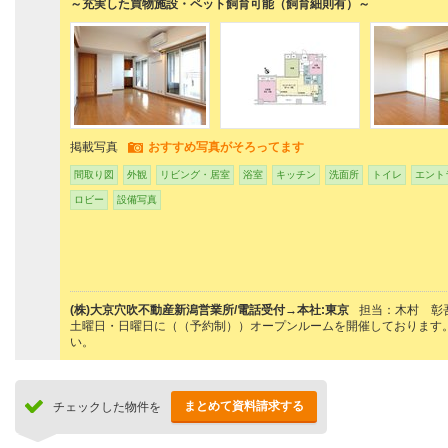
～充実した買物施設・ペット飼育可能（飼育細則有）～
掲載写真
おすすめ写真がそろってます
間取り図
外観
リビング・居室
浴室
キッチン
洗面所
トイレ
エント
ロビー
設備写真
(株)大京穴吹不動産新潟営業所/電話受付→本社:東京
担当：木村 彰
土曜日・日曜日に（（予約制））オープンルームを開催しております
い。
まとめて資料請求する
チェックした物件を