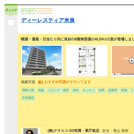
即引渡可
ムービー
ディーレスティア米泉
眺望・通風・日当たり共に良好の8階角部屋の4LDKの1室が登場しま
掲載写真
おすすめ写真がそろってます
間取り図
外観
リビング・居室
浴室
キッチン
玄関
洗面所
収納
ト
共有施設
(株)クラスコ GO売買・県庁前店
担当：青山 直樹