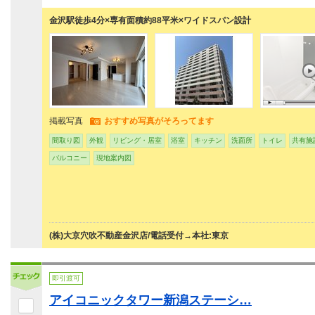
金沢駅徒歩4分×専有面積約88平米×ワイドスパン設計
掲載写真
おすすめ写真がそろってます
間取り図
外観
リビング・居室
浴室
キッチン
洗面所
トイレ
共有施
バルコニー
現地案内図
(株)大京穴吹不動産金沢店/電話受付→本社:東京
即引渡可
アイコニックタワー新潟ステーシ…