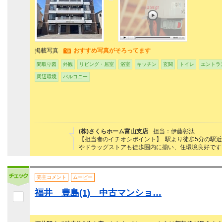
掲載写真
おすすめ写真がそろってます
間取り図
外観
リビング・居室
浴室
キッチン
玄関
トイレ
エントラ
周辺環境
バルコニー
(株)さくらホーム富山支店
担当：伊藤彰汰
【担当者のイチオシポイント】 駅より徒歩5分の駅近
やドラッグストアも徒歩圏内に揃い、住環境良好です
売主コメント
ムービー
福井 豊島(1) 中古マンショ…