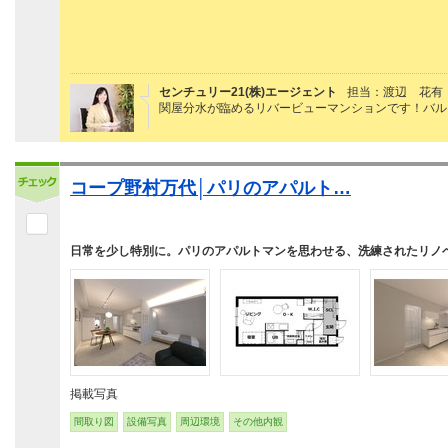
センチュリー21(株)エージェント
担当：渡辺 花有
関屋分水が臨めるリバービューマンションです！バル
コープ野村万代│パリのアパルト…
日常を少し特別に。パリのアパルトマンを思わせる、洗練されたリノ
掲載写真
間取り図
設備写真
周辺環境
その他内観