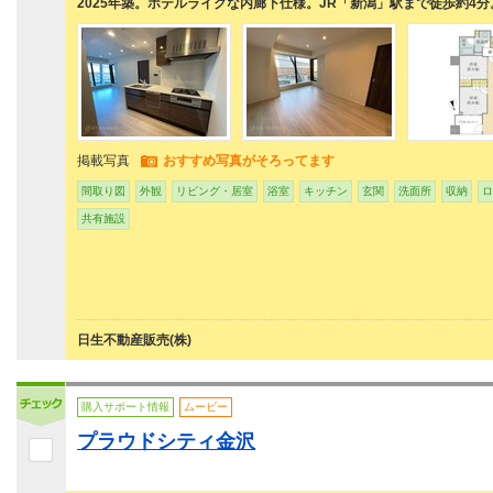
2025年築。ホテルライクな内廊下仕様。JR「新潟」駅まで徒歩約4分
掲載写真
おすすめ写真がそろってます
間取り図
外観
リビング・居室
浴室
キッチン
玄関
洗面所
収納
ロ
共有施設
日生不動産販売(株)
購入サポート情報
ムービー
プラウドシティ金沢