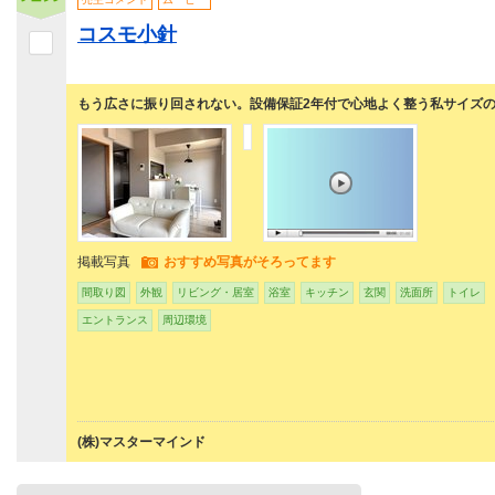
コスモ小針
もう広さに振り回されない。設備保証2年付で心地よく整う私サイズ
掲載写真
おすすめ写真がそろってます
間取り図
外観
リビング・居室
浴室
キッチン
玄関
洗面所
トイレ
エントランス
周辺環境
(株)マスターマインド