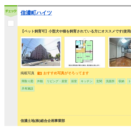
信濃町ハイツ
【ペット飼育可】小型犬や猫を飼育されている方にオススメです(使用
掲載写真
おすすめ写真がそろってます
間取り図
外観
リビング・居室
浴室
キッチン
玄関
洗面所
収納
ト
共有施設
信濃土地(株)総合企画事業部