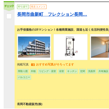
即引渡可
売主コメント
長岡市曲新町 フレクション長岡…
お手頃価格の1Rマンション！各種商業施設、国道も近く生活利便性良
掲載写真
おすすめ写真がそろってます
間取り図
外観
リビング・居室
浴室
キッチン
玄関
洗面所
共有施設
バルコニー
長岡不動産販売(株)