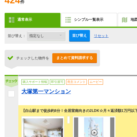
424
件
通常表示
シンプル一覧表示
地
並び替え
並び替え：
リセット
まとめて資料請求する
チェックした物件を
購入サポート情報
即引渡可
売主コメント
ムービー
大塚第一マンション
【白山駅まで徒歩約8分！全居室南向きの2LDK☆月々返済額1万円以