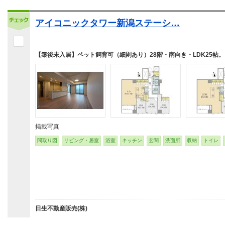
アイコニックタワー新潟ステーシ…
【築後未入居】ペット飼育可（細則あり）28階・南向き・LDK25帖。
掲載写真
間取り図
リビング・居室
浴室
キッチン
玄関
洗面所
収納
トイレ
日生不動産販売(株)