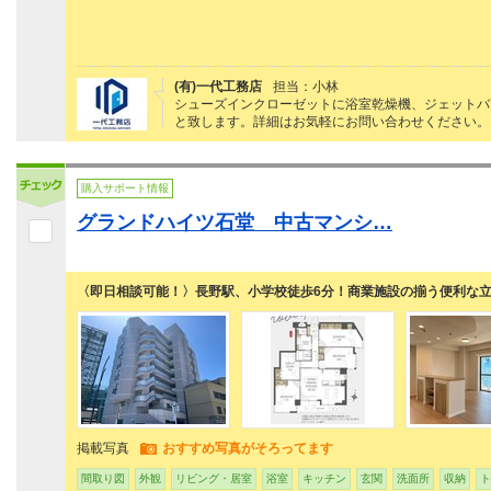
(有)一代工務店
担当：小林
シューズインクローゼットに浴室乾燥機、ジェットバ
と致します。詳細はお気軽にお問い合わせください。
購入サポート情報
グランドハイツ石堂 中古マンシ…
〈即日相談可能！〉長野駅、小学校徒歩6分！商業施設の揃う便利な
掲載写真
おすすめ写真がそろってます
間取り図
外観
リビング・居室
浴室
キッチン
玄関
洗面所
収納
ト