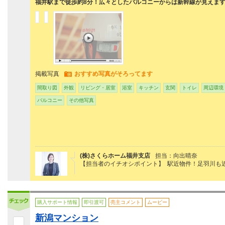
福井駅まで徒歩約8分！広々としたバルコニーからは新幹線が見えます
掲載写真
おすすめ写真がそろってます
間取り図
外観
リビング・居室
浴室
キッチン
玄関
トイレ
周辺環境
バルコニー
その他写真
(株)さくらホーム福井支店
担当：向出晴奈
【担当者のイチオシポイント】 駅近物件！足羽川も
購入サポート情報
即引渡可
売主コメント
ムービー
新潟マンション