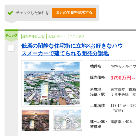
まとめて資料請求する
チェックした物件を
建築条件付土地
現地レポート
コラム付き
低層の閑静な住宅街に立地×お好きなハウ
スメーカーで建てられる開発分譲地
物件名
Newモデルハ
販売価格
3790万円～
所在地
東京都立川市柏
沿線・駅
ＪＲ中央線「立
土地面積
117.14m
2
～120
（実測）
建ぺい率・
建蔽率：40％
容積率