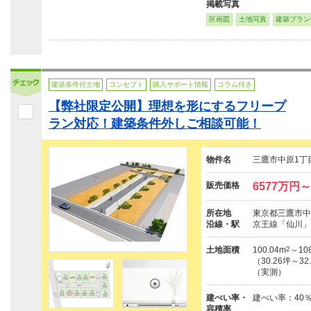
掲載写真
区画図
土地写真
建築プラン
建築条件付土地
コンセプト
購入サポート情報
コラム付き
【弊社限定公開】理想を形にするフリープ
ラン対応！建築条件外しご相談可能！
物件名
三鷹市中原1丁
販売価格
6577万円～
所在地
東京都三鷹市中原
沿線・駅
京王線「仙川」
土地面積
100.04m
2
～108
（30.26坪～32
（実測）
建ぺい率・
建ぺい率：40
容積率