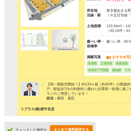
所在地
東京都あきる野市
沿線・駅
ＪＲ五日市線「
土地面積
133.04m
2
～14
（40.24坪～43
建ぺい率・
建ぺい率：40
容積率
掲載写真
おすすめ写
区画図
土地写真
前面道路
造成完了予想図
路線図
その
【第一期販売開始！】約133㎡超（約40坪）の開放
戸」駅徒歩7分の利便性に優れた住環境！快適に過ごす
ランのご用意しています！
担当：
横田 貴臣
リプラス(株)府中支店
まとめて資料請求する
チェックした物件を