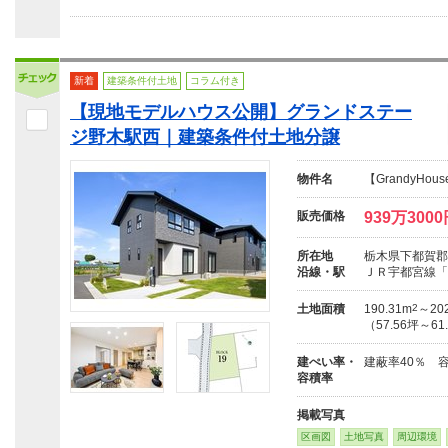
新着
建築条件付土地
コラム付き
【現地モデルハウス公開】グランドステー
ジ野木駅西｜建築条件付土地分譲
物件名
【GrandyH
販売価格
939万300
所在地
栃木県下都賀郡
沿線・駅
ＪＲ宇都宮線「
土地面積
190.31m
2
～202
（57.56坪～61
建ぺい率・
建蔽率40％ 容
容積率
掲載写真
区画図
土地写真
周辺環境