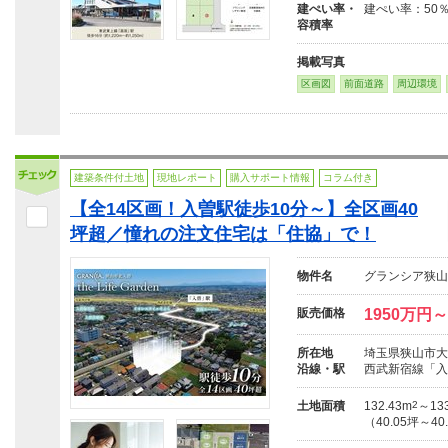
建ぺい率・
建ぺい率：50％
容積率
掲載写真
区画図
前面道路
周辺環境
建築条件付土地
現地レポート
購入サポート情報
コラム付き
【全14区画！入曽駅徒歩10分～】全区画40
坪超／憧れの注文住宅は「住協」で！
物件名
グランシア狭山
販売価格
1950万円～
所在地
埼玉県狭山市大
沿線・駅
西武新宿線「入
土地面積
132.43m
2
～133
（40.05坪～40