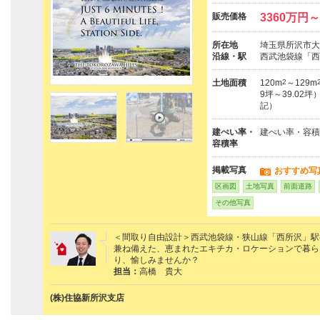
販売価格
3360万円～
所在地
埼玉県所沢市大
沿線・駅
西武池袋線「西
土地面積
120m
2
～129m
9坪～39.02坪
記）
建ぺい率・
建ぺい率・容積
容積率
掲載写真
おすすめ写
区画図
土地写真
前面道路
その他写真
＜間取り自由設計＞西武池袋線・狭山線「西所沢」駅
兼ね備えた、恵まれたエキチカ・ロケーションで暮ら
り、愉しみませんか？
担当：
高橋 貴大
(株)住協新所沢支店