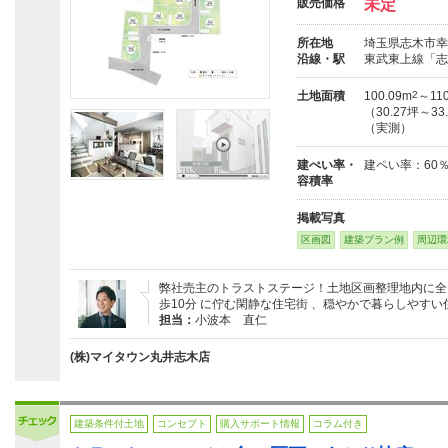
販売価格
未定
所在地
埼玉県志木市幸
沿線・駅
東武東上線「志
土地面積
100.09m
2
～110
（30.27坪～33
（実測）
建ぺい率・
建ペい率：60
容積率
掲載写真
区画図
建築プラン例
周辺環
弊社売主のトラストステージ！土地区画整理地内に全
歩10分 に佇む閑静な住宅街 、穏やかで暮らしやす
担当：
小波本 直仁
(株)マイタウン丸井志木店
建築条件付土地
コンセプト
購入サポート情報
コラム付き