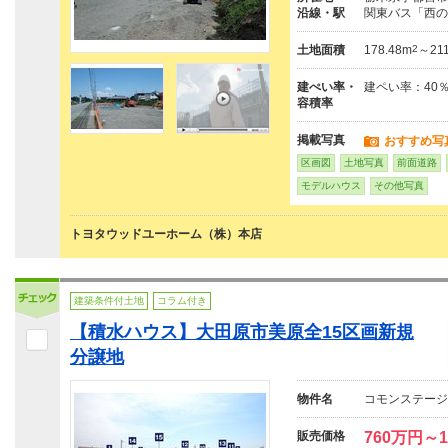
沿線・駅
関東バス「西の
土地面積
178.48m
2
～211
建ぺい率・
建ペい率：40
容積率
掲載写真
おすすめ写
区画図
土地写真
前面道路
モデルハウス
その他写真
トヨタウッドユーホーム（株）本店
建築条件付土地
コラム付き
【積水ハウス】大田原市美原全15区画新規
分譲地
物件名
コモンステージ
販売価格
760万円～1