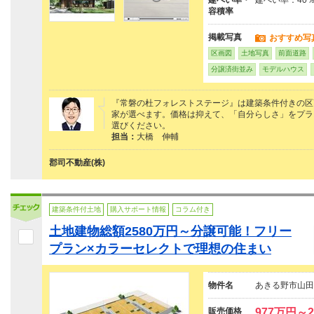
容積率
掲載写真
おすすめ写
区画図
土地写真
前面道路
分譲済街並み
モデルハウス
『常磐の杜フォレストステージ』は建築条件付きの区
家が選べます。価格は抑えて、「自分らしさ」をプラ
選びください。
担当：
大橋 伸輔
郡司不動産(株)
建築条件付土地
購入サポート情報
コラム付き
土地建物総額2580万円～分譲可能！フリー
プラン×カラーセレクトで理想の住まい
物件名
あきる野市山田
販売価格
977万円～2