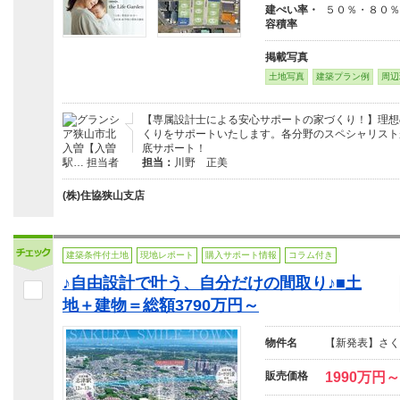
建ぺい率・
５０％・８０％
容積率
掲載写真
土地写真
建築プラン例
周辺
【専属設計士による安心サポートの家づくり！】理想
くりをサポートいたします。各分野のスペシャリスト
底サポート！
担当：
川野 正美
(株)住協狭山支店
建築条件付土地
現地レポート
購入サポート情報
コラム付き
♪自由設計で叶う、自分だけの間取り♪■土
地＋建物＝総額3790万円～
物件名
【新発表】さく
販売価格
1990万円～