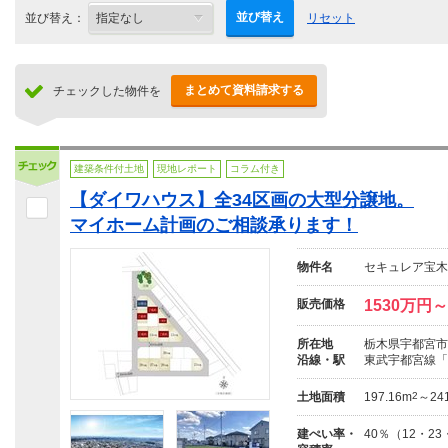
並び替え
並び替え：
リセット
まとめて資料請求する
チェックした物件を
建築条件付土地
現地レポート
コラム付き
【ダイワハウス】全34区画の大型分譲地。
マイホーム計画のご相談承ります！
物件名
セキュレア宝木町
販売価格
1530万円～
所在地
栃木県宇都宮市宝
沿線・駅
東武宇都宮線「
土地面積
197.16m
2
～241
建ぺい率・
40％（12・2