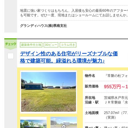
地震に強い家づくりはもちろん、入居後も安心の最長60年のアフター
も可能です。ぜひ一度、現地またはショールームにてお話しませんか
グランディハウス(株)県南支社
建築条件付土地
3Dビュー
コラム付き
デザイン性のある住宅がリーズナブルな価
格で建築可能。緑溢れる環境が魅力♪
物件名
『常磐の杜フォ
販売価格
955万円～1
所在地
茨城県水戸市元石
沿線・駅
ＪＲ常磐線「水
土地面積
257.07m
2
（77
（実測）
建ぺい率・
建ぺい率：40