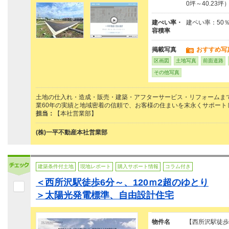
0坪～40.23坪
建ぺい率・
建ペい率：50
容積率
掲載写真
おすすめ写
区画図
土地写真
前面道路
その他写真
土地の仕入れ・造成・販売・建築・アフターサービス・リフォームま
業60年の実績と地域密着の信頼で、お客様の住まいを末永くサポート
担当：
【本社営業部】
(株)一平不動産本社営業部
建築条件付土地
現地レポート
購入サポート情報
コラム付き
＜西所沢駅徒歩6分～、120ｍ2超のゆとり
＞太陽光発電標準、自由設計住宅
物件名
【西所沢駅徒歩6