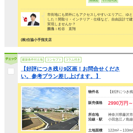
路線図
その他写真
市街地にも郊外にもアクセスしやすいエリアに、ゆと
した！間取り・インテリア・仕様など、自由設計で建
実現しませんか？
担当：
松谷 直翔
(株)住協小手指支店
建築条件付土地
コンセプト
コラム付き
【好評につき残り9区画！お問合せくださ
い。参考プラン差し上げます。】
物件名
【好評につき残
販売価格
2990万円～
所在地
神奈川県藤沢市
沿線・駅
小田急江ノ島線
土地面積
122m
2
～133m