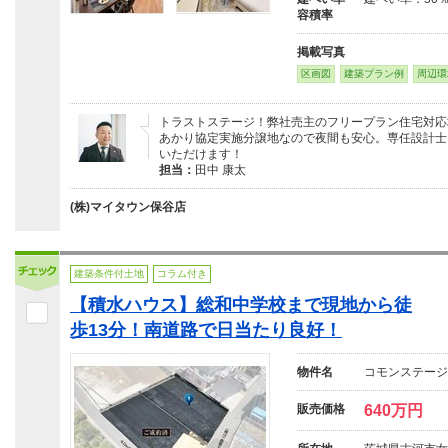
容積率
掲載写真
区画図
建築プラン例
周辺環
トラストステージ！弊社売主のフリープラン住宅対応
あかり協定実施分譲地なので夜間も安心。専任設計士
いただけます！
担当：
田中 康太
(株)マイタウン保谷店
建築条件付土地
コラム付き
【積水ハウス】総和中学校まで現地から徒
歩13分！南道路で日当たり良好！
物件名
コモンステージ
販売価格
640万円