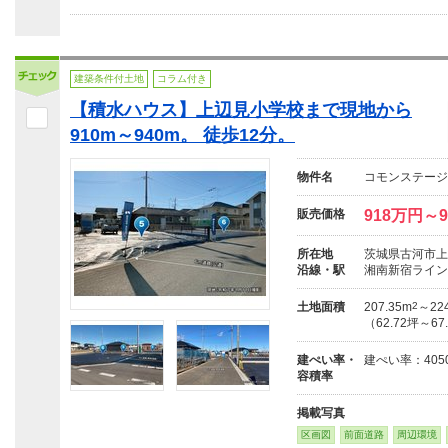
建築条件付土地
コラム付き
【積水ハウス】上辺見小学校まで現地から
910m～940m。 徒歩12分。
物件名
コモンステージ
販売価格
918万円～
所在地
茨城県古河市上
沿線・駅
湘南新宿ライン
土地面積
207.35m
2
～224
（62.72坪～67
建ぺい率・
建ぺい率：4050
容積率
掲載写真
区画図
前面道路
周辺環境