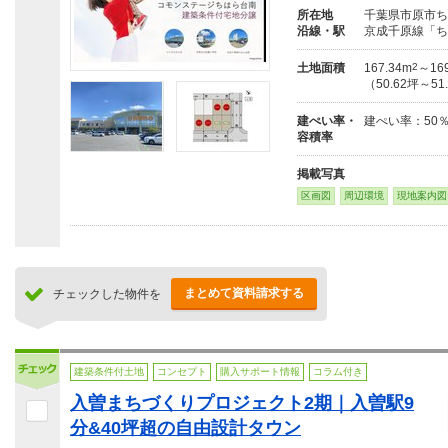
所在地
千葉県市原市ち
沿線・駅
京成千原線「ち
土地面積
167.34m
2
～169
（50.62坪～51
建ぺい率・
建ぺい率：50％
容積率
掲載写真
区画図
周辺環境
現地案内図
まとめて資料請求する
チェックした物件を
建築条件付土地
コンセプト
購入サポート情報
コラム付き
入曽まちづくりプロジェクト2期｜入曽駅9
分&40坪超の自由設計タウン