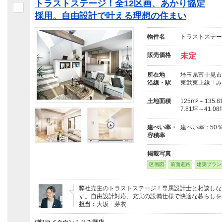
トラストステージ！全12区画、あかり協定
採用。自由設計で叶える理想の住まい
物件名
トラストステー
販売価格
未定
所在地
埼玉県富士見市
沿線・駅
東武東上線「み
土地面積
125m
2
～135.8
7.81坪～41.0
建ぺい率・
建ペい率：50
容積率
掲載写真
区画図
前面道路
建築プラン
弊社売主のトラストステージ！専属設計士と相談しな
す。自由設計対応、充実の設備仕様で快適な暮らしを
担当：
大坂 芽衣