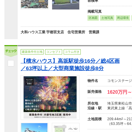
容積率
掲載写真
区画図
土地写真
周辺環境
大和ハウス工業 宇都宮支店 住宅営業所 営業課
建築条件付土地
コンセプト
コラム付き
【積水ハウス】高坂駅徒歩16分／総4区画
／63坪以上／大型商業施設徒歩8分
物件名
コモンステージ
販売価格
1620万円～
所在地
埼玉県東松山市
沿線・駅
東武東上線「高
土地面積
209.44m
2
～213
（63.35坪～64