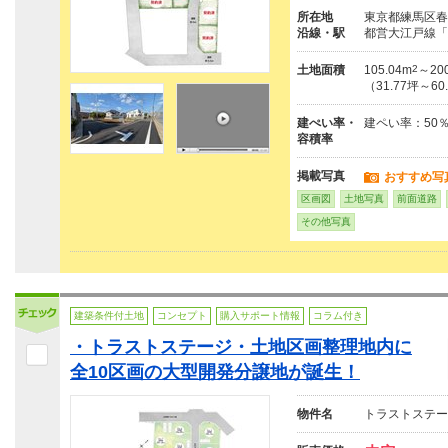
所在地
東京都練馬区春
沿線・駅
都営大江戸線「
土地面積
105.04m
2
～200
（31.77坪～60
建ぺい率・
建ペい率：50
容積率
掲載写真
おすすめ写
区画図
土地写真
前面道路
その他写真
建築条件付土地
コンセプト
購入サポート情報
コラム付き
・トラストステージ・土地区画整理地内に
全10区画の大型開発分譲地が誕生！
物件名
トラストステー