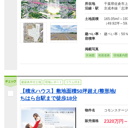
所在地
千葉県佐倉市上志
沿線・駅
京成本線「志津
土地面積
165.05m
2
～197
（49.92坪～59
建ぺい率・
建ペい率：50
容積率
掲載写真
区画図
前面道路
現地案内図
建築条件付土地
現地レポート
コラム付き
【積水ハウス】敷地面積50坪超え/整形地/
ちはら台駅まで徒歩18分
物件名
コモンステージ
販売価格
2320万円～