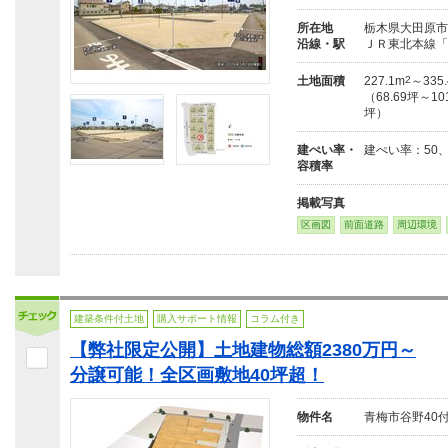
所在地
栃木県大田原市美
沿線・駅
ＪＲ東北本線「西
土地面積
227.1m
2
～335
（68.69坪～101
坪）
建ぺい率・
建ぺい率：50、
容積率
掲載写真
区画図
前面道路
周辺環境
建築条件付土地
購入サポート情報
コラム付き
【弊社限定公開】土地建物総額2380万円～
分譲可能！全区画敷地40坪超！
物件名
青梅市谷野40