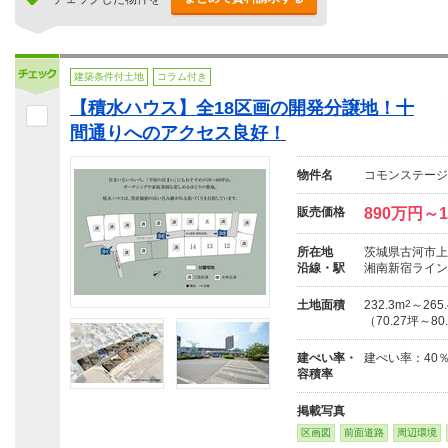
建築条件付土地
コラム付き
【積水ハウス】全18区画の開発分譲地！十
間通りへのアクセス良好！
物件名
コモンステージ
販売価格
890万円～1
所在地
茨城県古河市上
沿線・駅
湘南新宿ライン
土地面積
232.3m
2
～265
（70.27坪～80
建ぺい率・
建ぺい率：40％
容積率
掲載写真
区画図
前面道路
周辺環境