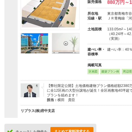
販売価格
880万円～1
所在地
東京都青梅市谷
沿線・駅
ＪＲ青梅線「河
土地面積
133.05m
2
～140
（40.24坪～42
（実測）
建ぺい率・
建ぺい率：40
容積率
掲載写真
区画図
建築プラン例
周辺環
【弊社限定公開】土地価格建物プラン価格総額238
に全12区画の大型分譲地が誕生！全区画敷地40坪
プランを組めます！
担当：
横田 貴臣
リプラス(株)府中支店
まとめて資料請求する
チェックした物件を