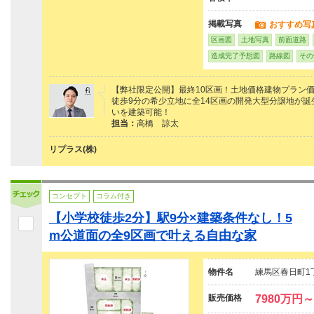
掲載写真
おすすめ写
区画図
土地写真
前面道路
造成完了予想図
路線図
その
【弊社限定公開】最終10区画！土地価格建物プラン価
徒歩9分の希少立地に全14区画の開発大型分譲地が
いを建築可能！
担当：
高橋 諒太
リプラス(株)
コンセプト
コラム付き
【小学校徒歩2分】駅9分×建築条件なし！5
m公道面の全9区画で叶える自由な家
物件名
練馬区春日町1
販売価格
7980万円～