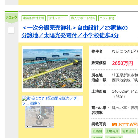
建築条件付土地
現地レポート
購入サポート情報
コラム付き
＜一次分譲完売御礼＞自由設計／23家族の
分譲地／太陽光発電付／小学校徒歩4分
物件名
復活につき1区
販売価格
2650万円
所在地
埼玉県所沢市和
沿線・駅
西武池袋線「狭
土地面積
140.02m
2
（42
（登記）
建ぺい率・
建ぺい率・容積
容積率
掲載写真
おすすめ写
区画図
土地写真
前面道路