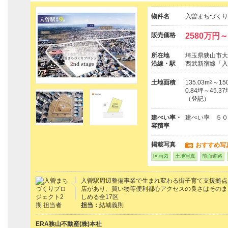
物件名
入曽まちづくり
販売価格
2580万円～
所在地
埼玉県狭山市大
沿線・駅
西武新宿線「入
土地面積
135.03m
2
～15
0.84坪～45.3
（登記）
建ぺい率・
建ぺい率 ５０
容積率
掲載写真
おすすめ写
区画図
土地写真
前面道路
入曽駅周辺整備事業で生まれ変わる街子育て支援拠点
店があり、買い物等便利都心アクセスの良さはそのま
しめる全17区
担当：
結城義則
ERA狭山不動産(株)本社