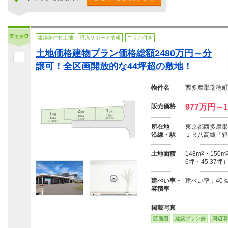
建築条件付土地
購入サポート情報
コラム付き
土地価格建物プラン価格総額2480万円～分
譲可！全区画開放的な44坪超の敷地！
物件名
西多摩郡瑞穂町
販売価格
977万円～1
所在地
東京都西多摩郡
沿線・駅
ＪＲ八高線「箱
土地面積
148m
2
・150m
6坪・45.37坪
建ぺい率・
建ぺい率：40
容積率
掲載写真
区画図
建築プラン例
周辺環