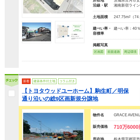
所在地
茨城県古河市女沼
沿線・駅
湘南新宿ライン
土地面積
247.75m
2
（74
建ぺい率・
建ぺい率：40％
容積率
掲載写真
区画図
前面道路
周辺環境
新着
建築条件付土地
コラム付き
【トヨタウッドユーホーム】駒生町／明保
通り沿いの総9区画新規分譲地
物件名
GRACE AVEN
販売価格
710万600
所在地
栃木県宇都宮市