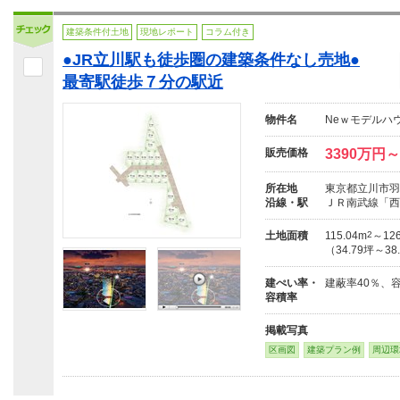
建築条件付土地
現地レポート
コラム付き
●JR立川駅も徒歩圏の建築条件なし売地●
最寄駅徒歩７分の駅近
物件名
Neｗモデルハ
販売価格
3390万円～
所在地
東京都立川市羽
沿線・駅
ＪＲ南武線「西
土地面積
115.04m
2
～126
（34.79坪～38
建ぺい率・
建蔽率40％、
容積率
掲載写真
区画図
建築プラン例
周辺環