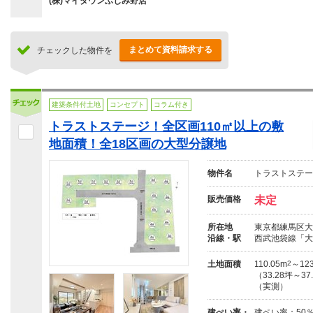
(株)マイタウンふじみ野店
まとめて資料請求する
チェックした物件を
建築条件付土地
コンセプト
コラム付き
トラストステージ！全区画110㎡以上の敷
地面積！全18区画の大型分譲地
物件名
トラストステー
販売価格
未定
所在地
東京都練馬区大
沿線・駅
西武池袋線「大
土地面積
110.05m
2
～123
（33.28坪～37
（実測）
建ぺい率・
建ペい率：50