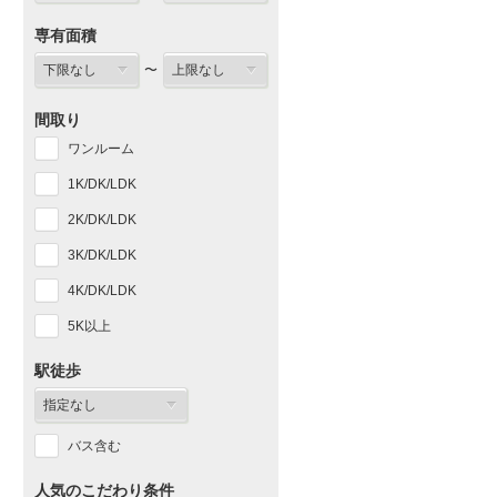
専有面積
〜
間取り
ワンルーム
1K/DK/LDK
2K/DK/LDK
3K/DK/LDK
4K/DK/LDK
5K以上
駅徒歩
バス含む
人気のこだわり条件