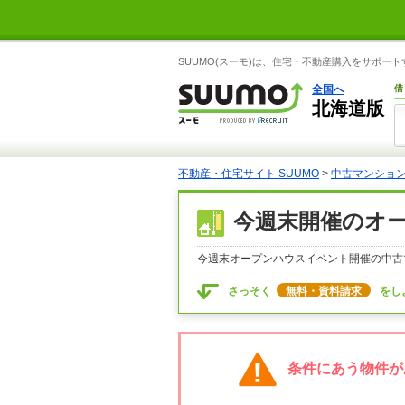
SUUMO(スーモ)は、住宅・不動産購入をサポー
全国へ
借
北海道版
不動産・住宅サイト SUUMO
>
中古マンション
今週末開催のオ
今週末オープンハウスイベント開催の中古
さっそく
無料・資料請求
をし
条件にあう物件が