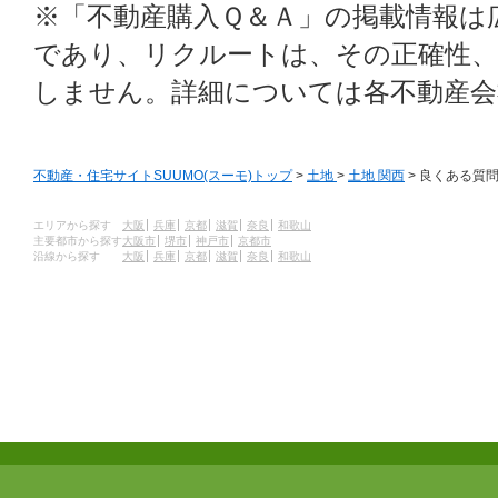
※「不動産購入Ｑ＆Ａ」の掲載情報は
であり、リクルートは、その正確性、
しません。詳細については各不動産会
不動産・住宅サイトSUUMO(スーモ)トップ
>
土地
>
土地 関西
> 良くある質
エリアから探す
大阪
兵庫
京都
滋賀
奈良
和歌山
主要都市から探す
大阪市
堺市
神戸市
京都市
沿線から探す
大阪
兵庫
京都
滋賀
奈良
和歌山