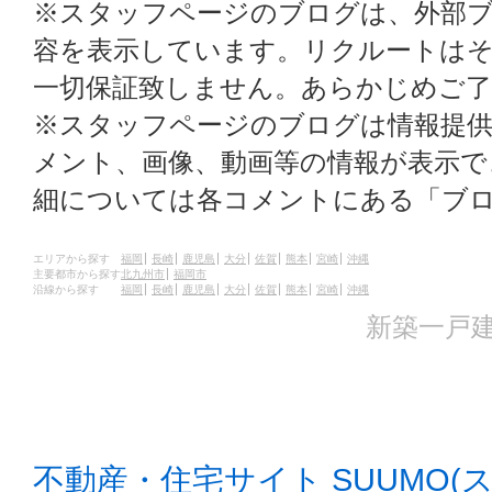
※スタッフページのブログは、外部
容を表示しています。リクルートはそ
一切保証致しません。あらかじめご
※スタッフページのブログは情報提
メント、画像、動画等の情報が表示
細については各コメントにある「ブ
エリアから探す
福岡
長崎
鹿児島
大分
佐賀
熊本
宮崎
沖縄
主要都市から探す
北九州市
福岡市
沿線から探す
福岡
長崎
鹿児島
大分
佐賀
熊本
宮崎
沖縄
新築一戸建
不動産・住宅サイト SUUMO(