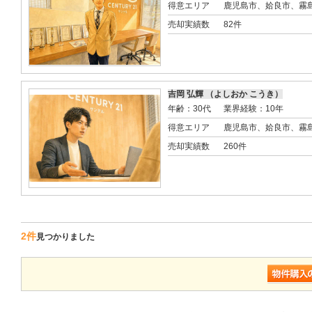
得意エリア
鹿児島市、姶良市、霧
売却実績数
82件
吉岡 弘輝 （よしおか こうき）
年齢：30代
業界経験：10年
得意エリア
鹿児島市、姶良市、霧
売却実績数
260件
2件
見つかりました