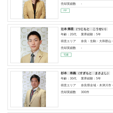
売却実績数
-
FP
辻本 輝星 （つじもと こうせい）
年齢：20代
業界経験：5年
得意エリア
奈良・生駒・大和郡山
売却実績数
-
宅建
杉本 将義 （すぎもと まさよし）
年齢：30代
業界経験：5年
得意エリア
奈良県全域・木津川市
売却実績数
300件