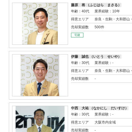
藤原 将 （ふじはら まさる）
年齢：40代
業界経験：10年
得意エリア
奈良・生駒・大和郡山
売却実績数
500件
宅建
伊藤 誠也 （いとう せいや）
年齢：30代
業界経験：-
得意エリア
奈良・生駒・大和郡山
売却実績数
-
中西 大祐 （なかにし だいすけ）
年齢：30代
業界経験：-
得意エリア
大阪市内全域
売却実績数
-