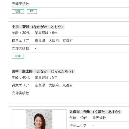
売却実績数
-
宅建
FP
中川 智哉 （なかがわ ともや）
年齢：30代
業界経験：9年
得意エリア
奈良県、大阪府、京都府
売却実績数
-
宅建
田中 順太郎 （たなか じゅんたろう）
年齢：40代
業界経験：5年
得意エリア
奈良県、大阪府、京都府
売却実績数
-
久保田 飛鳥 （くぼた あすか）
年齢：40代
業界経験：-
得意エリア
-